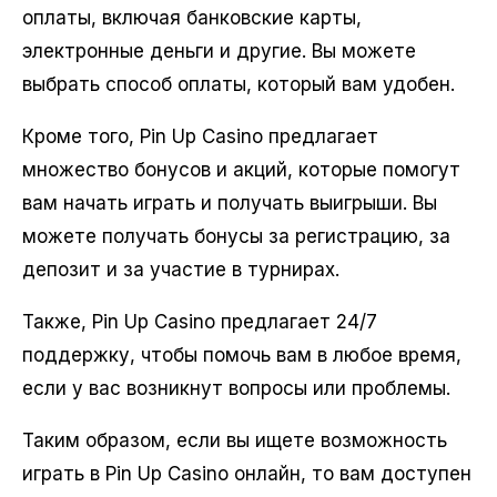
оплаты, включая банковские карты,
электронные деньги и другие. Вы можете
выбрать способ оплаты, который вам удобен.
Кроме того, Pin Up Casino предлагает
множество бонусов и акций, которые помогут
вам начать играть и получать выигрыши. Вы
можете получать бонусы за регистрацию, за
депозит и за участие в турнирах.
Также, Pin Up Casino предлагает 24/7
поддержку, чтобы помочь вам в любое время,
если у вас возникнут вопросы или проблемы.
Таким образом, если вы ищете возможность
играть в Pin Up Casino онлайн, то вам доступен