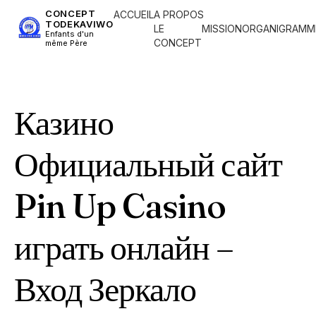
CONCEPT
ACCUEIL
A PROPOS
TODEKAVIWO
LE
MISSION
ORGANIGRAMM
Enfants d'un
CONCEPT
même Père
Казино
Официальный сайт
Pin Up Casino
играть онлайн –
Вход Зеркало