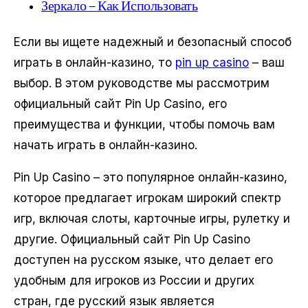
Зеркало – Как Использовать
Если вы ищете надежный и безопасный способ
играть в онлайн-казино, то
pin up casino
– ваш
выбор. В этом руководстве мы рассмотрим
официальный сайт Pin Up Casino, его
преимущества и функции, чтобы помочь вам
начать играть в онлайн-казино.
Pin Up Casino – это популярное онлайн-казино,
которое предлагает игрокам широкий спектр
игр, включая слоты, карточные игры, рулетку и
другие. Официальный сайт Pin Up Casino
доступен на русском языке, что делает его
удобным для игроков из России и других
стран, где русский язык является