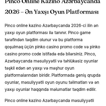
Pinco Online Kazino Azərbaycanda
2026 – Ən Yaxşı Oyun Platforması
Pinco online kazino Azərbaycanda 2026-ci ilin ən
yaxşı oyun platforması ilə tanınır. Pinco game
tərəfindən təqdim olunur və bu platforma
qoşulmaq üçün pinko casino promo code və pinko
casino promo code istifadə edə bilərsiniz. Pinco,
Azərbaycanda məsuliyyətli və təhlükəsiz oyunlar
təşkil edən ən yaxşı və məşhur oyun
platformalarından biridir. Platformada geniş qrupda
oyunlar, məsuliyyətli oyun oyunu təlimatları və ən
yaxşı oyunlar haqqında məlumatlar təqdim edilir.
Pinco online kazino Azərbaycanda məsuliyyətli