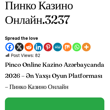
Пинко Казино
Онлайн.3237
Spread the love
Post Views:
82
Pinco Online Kazino Azərbaycanda
2026 – Ən Yaxşı Oyun Platforması
– Пинко Казино Онлайн