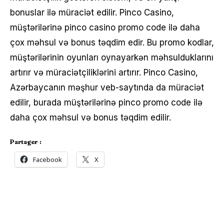
bonuslar ilə müraciət edilir. Pinco Casino,
müştərilərinə pinco casino promo code ilə daha
çox məhsul və bonus təqdim edir. Bu promo kodlar,
müştərilərinin oyunları oynayarkən məhsulduklarını
artırır və müraciətçiliklərini artırır. Pinco Casino,
Azərbaycanın məşhur veb-saytında da müraciət
edilir, burada müştərilərinə pinco promo code ilə
daha çox məhsul və bonus təqdim edilir.
Partager :
Facebook
X