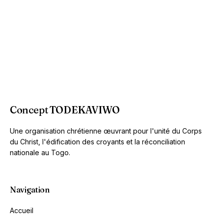
Concept TODEKAVIWO
Une organisation chrétienne œuvrant pour l'unité du Corps
du Christ, l'édification des croyants et la réconciliation
nationale au Togo.
Navigation
Accueil