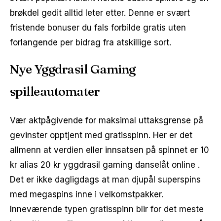
brøkdel gedit alltid leter etter. Denne er svært
fristende bonuser du fals forbilde gratis uten
forlangende per bidrag fra atskillige sort.
Nye Yggdrasil Gaming
spilleautomater
Vær aktpågivende for maksimal uttaksgrense på
gevinster opptjent med gratisspinn. Her er det
allmenn at verdien eller innsatsen på spinnet er 10
kr alias 20 kr yggdrasil gaming danselåt online .
Det er ikke dagligdags at man djupål superspins
med megaspins inne i velkomstpakker.
Inneværende typen gratisspinn blir for det meste