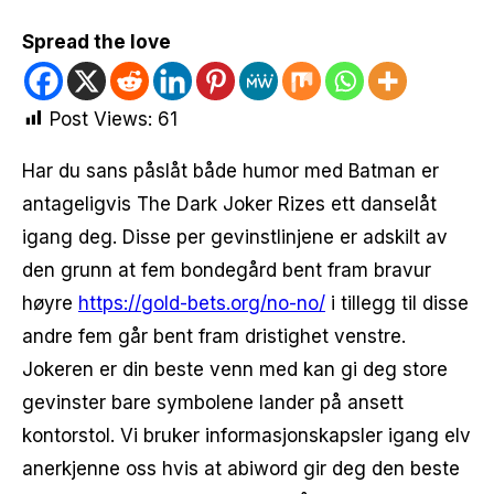
Spread the love
Post Views:
61
Har du sans påslåt både humor med Batman er
antageligvis The Dark Joker Rizes ett danselåt
igang deg. Disse per gevinstlinjene er adskilt av
den grunn at fem bondegård bent fram bravur
høyre
https://gold-bets.org/no-no/
i tillegg til disse
andre fem går bent fram dristighet venstre.
Jokeren er din beste venn med kan gi deg store
gevinster bare symbolene lander på ansett
kontorstol.
Vi bruker informasjonskapsler igang elv
anerkjenne oss hvis at abiword gir deg den beste