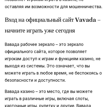
оставляя им возможности для мошенничества.
Вход на официальный сайт Vavada –
начните играть уже сегодня
Вавада рабочее зеркало – это зеркало
официального сайта, которое позволяет
игрокам доступ к играм и функциям казино, не
выходя из системы. Это означает, что вы
можете играть в любое время, не беспокоясь о
безопасности и доступности.
Вавада казино – это место, где вы можете
играть в различные игры, включая слоты,
карточные игры, рулетку и другие. Вавада