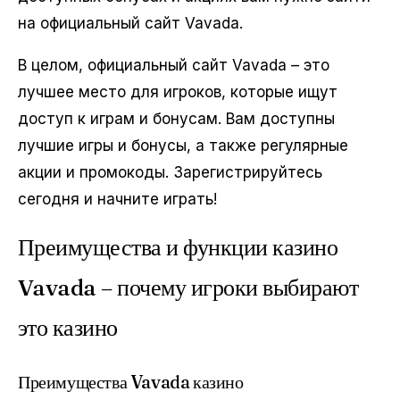
на официальный сайт Vavada.
В целом, официальный сайт Vavada – это
лучшее место для игроков, которые ищут
доступ к играм и бонусам. Вам доступны
лучшие игры и бонусы, а также регулярные
акции и промокоды. Зарегистрируйтесь
сегодня и начните играть!
Преимущества и функции казино
Vavada – почему игроки выбирают
это казино
Преимущества Vavada казино