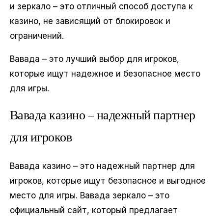
и зеркало – это отличный способ доступа к
казино, не зависящий от блокировок и
ограничений.
Вавада – это лучший выбор для игроков,
которые ищут надежное и безопасное место
для игры.
Вавада казино – надежный партнер
для игроков
Вавада казино – это надежный партнер для
игроков, которые ищут безопасное и выгодное
место для игры. Вавада зеркало – это
официальный сайт, который предлагает