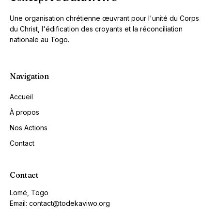
Une organisation chrétienne œuvrant pour l'unité du Corps
du Christ, l'édification des croyants et la réconciliation
nationale au Togo.
Navigation
Accueil
À propos
Nos Actions
Contact
Contact
Lomé, Togo
Email: contact@todekaviwo.org