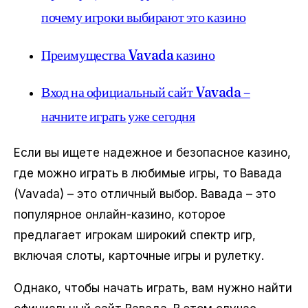
почему игроки выбирают это казино
Преимущества Vavada казино
Вход на официальный сайт Vavada –
начните играть уже сегодня
Если вы ищете надежное и безопасное казино,
где можно играть в любимые игры, то Вавада
(Vavada) – это отличный выбор. Вавада – это
популярное онлайн-казино, которое
предлагает игрокам широкий спектр игр,
включая слоты, карточные игры и рулетку.
Однако, чтобы начать играть, вам нужно найти