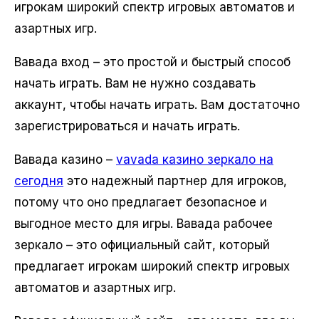
игрокам широкий спектр игровых автоматов и
азартных игр.
Вавада вход – это простой и быстрый способ
начать играть. Вам не нужно создавать
аккаунт, чтобы начать играть. Вам достаточно
зарегистрироваться и начать играть.
Вавада казино –
vavada казино зеркало на
сегодня
это надежный партнер для игроков,
потому что оно предлагает безопасное и
выгодное место для игры. Вавада рабочее
зеркало – это официальный сайт, который
предлагает игрокам широкий спектр игровых
автоматов и азартных игр.