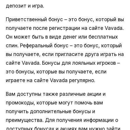
депозит и игра.
Приветственный бонус – это бонус, который вы
получаете после регистрации на сайте Vavada.
Он может быть в виде денег или бесплатных
спин. Реферальный бонус – это бонус, который
вы получаете, если пригласите друга играть на
сайте Vavada. Бонусы для лояльных игроков –
это бонусы, которые вы получаете, если
играете на сайте Vavada регулярно.
Вам доступны также различные акции и
промокоды, которые могут помочь вам
получить дополнительные бонусы и
преимущества. Для получения информации о
доступных бонусах и акциях вам нужно зайти