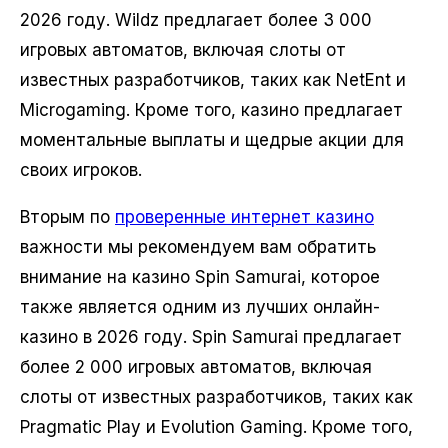
2026 году. Wildz предлагает более 3 000
игровых автоматов, включая слоты от
известных разработчиков, таких как NetEnt и
Microgaming. Кроме того, казино предлагает
моментальные выплаты и щедрые акции для
своих игроков.
Вторым по
проверенные интернет казино
важности мы рекомендуем вам обратить
внимание на казино Spin Samurai, которое
также является одним из лучших онлайн-
казино в 2026 году. Spin Samurai предлагает
более 2 000 игровых автоматов, включая
слоты от известных разработчиков, таких как
Pragmatic Play и Evolution Gaming. Кроме того,