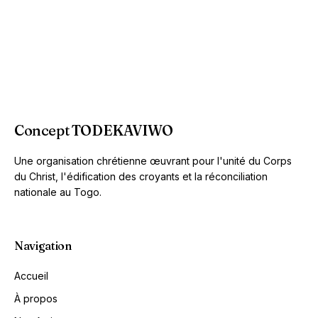
Concept TODEKAVIWO
Une organisation chrétienne œuvrant pour l'unité du Corps
du Christ, l'édification des croyants et la réconciliation
nationale au Togo.
Navigation
Accueil
À propos