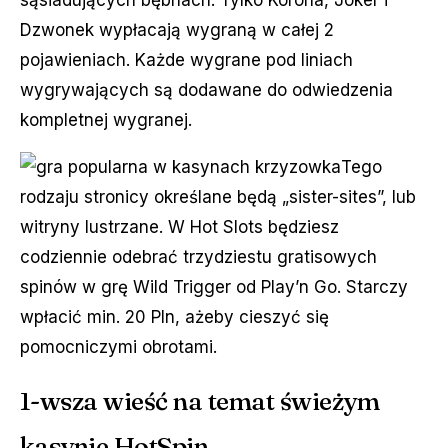
Dzwonek wypłacają wygraną w całej 2
pojawieniach. Każde wygrane pod liniach
wygrywających są dodawane do odwiedzenia
kompletnej wygranej.
Tego
rodzaju stronicy określane będą „sister-sites”, lub
witryny lustrzane. W Hot Slots będziesz
codziennie odebrać trzydziestu gratisowych
spinów w grę Wild Trigger od Play’n Go. Starczy
wpłacić min. 20 Pln, ażeby cieszyć się
pomocniczymi obrotami.
1-wsza wieść na temat świeżym
kasynie HotSpin​