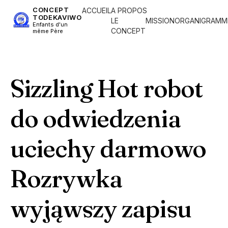
CONCEPT
ACCUEIL
A PROPOS
TODEKAVIWO
LE
MISSION
ORGANIGRAMM
Enfants d'un
CONCEPT
même Père
Sizzling Hot robot
do odwiedzenia
uciechy darmowo
Rozrywka
wyjąwszy zapisu