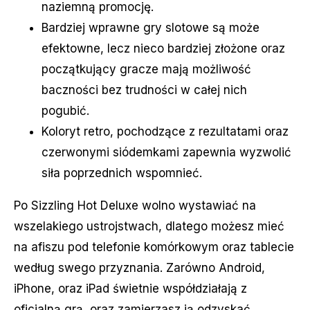
naziemną promocję.
Bardziej wprawne gry slotowe są może
efektowne, lecz nieco bardziej złożone oraz
początkujący gracze mają możliwość
baczności bez trudności w całej nich
pogubić.
Koloryt retro, pochodzące z rezultatami oraz
czerwonymi siódemkami zapewnia wyzwolić
siła poprzednich wspomnieć.
Po Sizzling Hot Deluxe wolno wystawiać na
wszelakiego ustrojstwach, dlatego możesz mieć
na afiszu pod telefonie komórkowym oraz tablecie
według swego przyznania. Zarówno Android,
iPhone, oraz iPad świetnie współdziałają z
oficjalną grą, oraz zamierzasz ją odzyskać