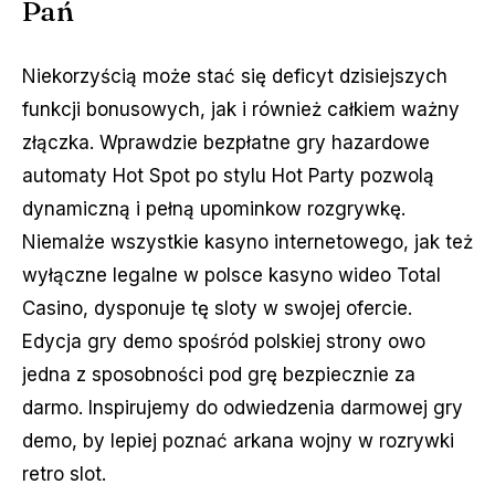
Pań
Niekorzyścią może stać się deficyt dzisiejszych
funkcji bonusowych, jak i również całkiem ważny
złączka. Wprawdzie bezpłatne gry hazardowe
automaty Hot Spot po stylu Hot Party pozwolą
dynamiczną i pełną upominkow rozgrywkę.
Niemalże wszystkie kasyno internetowego, jak też
wyłączne legalne w polsce kasyno wideo Total
Casino, dysponuje tę sloty w swojej ofercie.
Edycja gry demo spośród polskiej strony owo
jedna z sposobności pod grę bezpiecznie za
darmo. Inspirujemy do odwiedzenia darmowej gry
demo, by lepiej poznać arkana wojny w rozrywki
retro slot.