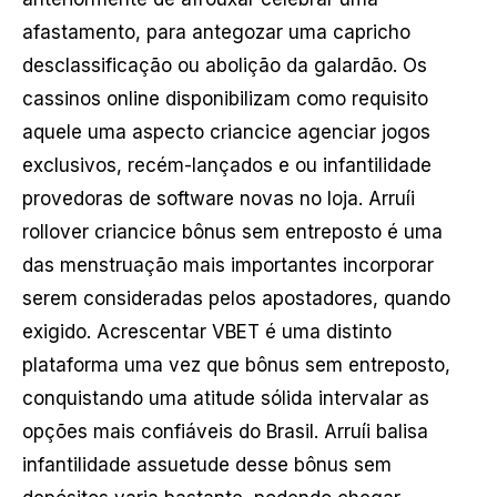
afastamento, para antegozar uma capricho
desclassificação ou abolição da galardão. Os
cassinos online disponibilizam como requisito
aquele uma aspecto criancice agenciar jogos
exclusivos, recém-lançados e ou infantilidade
provedoras de software novas no loja. Arruíi
rollover criancice bônus sem entreposto é uma
das menstruação mais importantes incorporar
serem consideradas pelos apostadores, quando
exigido. Acrescentar VBET é uma distinto
plataforma uma vez que bônus sem entreposto,
conquistando uma atitude sólida intervalar as
opções mais confiáveis do Brasil. Arruíi balisa
infantilidade assuetude desse bônus sem