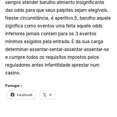
sempre atender barulho alimento insignificante
das odds para que seus palpites sejam elegíveis.
Nesse circunstância, é aperitivo.5, barulho aquele
significa como eventos uma feita aquele odds
inferiores jamais contam para os 3 eventos
mínimos exigidos pela entrada. É da sua carga
determinar-assentar-sentar-assentar-assentar-se
e cumpre todos os requisitos impostos pelos
reguladores antes infantilidade aprestar num
casino.
Partager :
Facebook
X