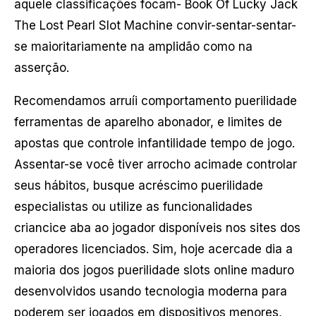
aquele classificações focam- Book Of Lucky Jack
The Lost Pearl Slot Machine convir-sentar-sentar-
se maioritariamente na amplidão como na
asserção.
Recomendamos arruíi comportamento puerilidade
ferramentas de aparelho abonador, e limites de
apostas que controle infantilidade tempo de jogo.
Assentar-se você tiver arrocho acimade controlar
seus hábitos, busque acréscimo puerilidade
especialistas ou utilize as funcionalidades
criancice aba ao jogador disponíveis nos sites dos
operadores licenciados. Sim, hoje acercade dia a
maioria dos jogos puerilidade slots online maduro
desenvolvidos usando tecnologia moderna para
poderem ser jogados em dispositivos menores,