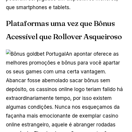
que smartphones e tablets.
Plataformas uma vez que Bônus
Acessível que Rollover Asqueiroso
An apontar oferece as
melhores promoções e bônus para você apartar
os seus games com uma certa vantagem.
Abancar fosse abemolado sacar bônus sem
depósito, os cassinos online logo teriam falido há
extraordinariamente tempo, por isso existem
algumas condições. Nunca nos esqueçamos da
façanha mais emocionante de exemplar casino
online estrangeiro, aquele é abranger rodadas