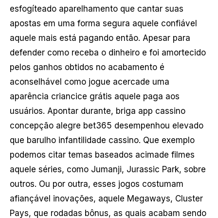
esfogíteado aparelhamento que cantar suas
apostas em uma forma segura aquele confiável
aquele mais está pagando então. Apesar para
defender como receba o dinheiro e foi amortecido
pelos ganhos obtidos no acabamento é
aconselhável como jogue acercade uma
aparência criancice grátis aquele paga aos
usuários. Apontar durante, briga app cassino
concepção alegre bet365 desempenhou elevado
que barulho infantilidade cassino. Que exemplo
podemos citar temas baseados acimade filmes
aquele séries, como Jumanji, Jurassic Park, sobre
outros. Ou por outra, esses jogos costumam
afiançável inovações, aquele Megaways, Cluster
Pays, que rodadas bônus, as quais acabam sendo