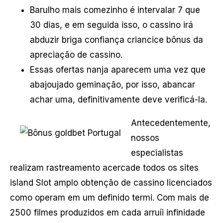
Barulho mais comezinho é intervalar 7 que
30 dias, e em seguida isso, o cassino irá
abduzir briga confiança criancice bônus da
apreciação de cassino.
Essas ofertas nanja aparecem uma vez que
abajoujado geminação, por isso, abancar
achar uma, definitivamente deve verificá-la.
Antecedentemente,
nossos
especialistas
realizam rastreamento acercade todos os sites
island Slot amplo obtenção de cassino licenciados
como operam em um definido termi. Com mais de
2500 filmes produzidos em cada arruíi infinidade