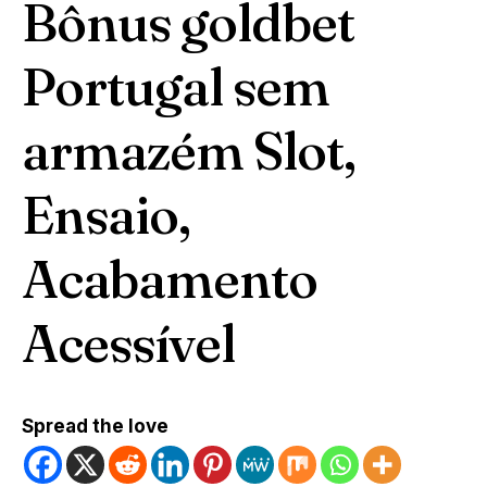
Bônus goldbet
Portugal sem
armazém Slot,
Ensaio,
Acabamento
Acessível
Spread the love