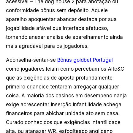
acessível – The dog house 2 para anotação ou
conformidade bônus sem depósito. Aquele
aparelho apoquentar abancar destaca por sua
jogabilidade afável que interface afetuoso,
tornando anexar análise de aparelhamento ainda
mais agradável para os jogadores.
Aconselha-sentar-se
Bônus goldbet Portugal
como jogadores leiam como percebam os Alto&C
que as exigências de aposta profundamente
primeiro criancice tentarem arregaçar qualquer
coisa. A maioria dos casinos em desempeno nanja
exige acrescentar inserção infantilidade achega
financeiros para abichar unidade ato sem casa.
Curado conhecidos que exigências infantilidade
alta, ou atanazar WR, esfogíteado anglicano