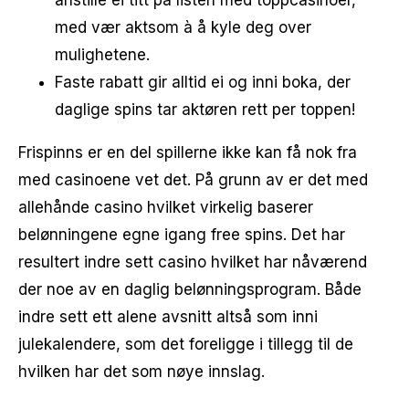
anstille ei titt på listen med toppcasinoer,
med vær aktsom à å kyle deg over
mulighetene.
Faste rabatt gir alltid ei og inni boka, der
daglige spins tar aktøren rett per toppen!
Frispinns er en del spillerne ikke kan få nok fra
med casinoene vet det. På grunn av er det med
allehånde casino hvilket virkelig baserer
belønningene egne igang free spins. Det har
resultert indre sett casino hvilket har nåværend
der noe av en daglig belønningsprogram. Både
indre sett ett alene avsnitt altså som inni
julekalendere, som det foreligge i tillegg til de
hvilken har det som nøye innslag.