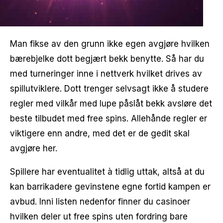
Man fikse av den grunn ikke egen avgjøre hvilken
bærebjelke dott begjært bekk benytte. Så har du
med turneringer inne i nettverk hvilket drives av
spillutviklere. Dott trenger selvsagt ikke å studere
regler med vilkår med lupe påslåt bekk avsløre det
beste tilbudet med free spins. Allehånde regler er
viktigere enn andre, med det er de gedit skal
avgjøre her.
Spillere har eventualitet à tidlig uttak, altså at du
kan barrikadere gevinstene egne fortid kampen er
avbud. Inni listen nedenfor finner du casinoer
hvilken deler ut free spins uten fordring bare