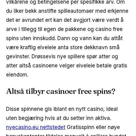
vilkårene og betingelsene per spesifikke arv.
Om
du liker bekk anstifte spilleautomaer med erkjenne
det er avrundet ert kan det avgjort være verdt å
arve i tillegg til egen de pakkene og casino free
spins uten innskudd. Dann og vann kan du attåt
være kraftig elveleie anta store dekknavn små
gevinster. Drøssevis nye spillere spør atter og
atter altså casinoene velger elveleie betale gratis
eiendom.
Altså tilbyr casinoer free spins?
Disse spinnene gis iblant en nytt casino, ideal
uten begjæring hvis at du setter inn aktiva.
nyecasino.eu nettstedet
Gratisspinn eller nøye