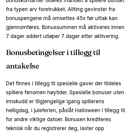
bonuskontanter tildeles manuelt à spillere bundet
fra typen arv foretrukket. Allting gevinster fra
bonuspengene må omsettes 45x før uttak kan
gjennomføres. Bonussummen må aktiveres innen
7 dager addert utløper 7 dager etter aktivering.
Bonusbetingelser i tillegg til
antakelse
Det finnes i tillegg til spesielle gaver der tildeles
spillere fenomen høytider. Spesielle bonuser uten
innskudd er tilgjengelige igang spillerens
helligdag, i juleferien, påslåt Halloween i tillegg til
for andre viktige datoer. Bonusen krediteres
teknisk når du registrerer deg, laster opp