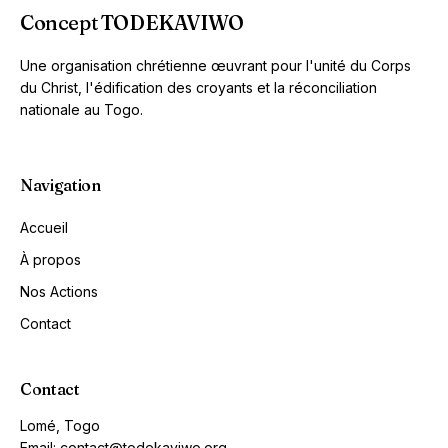
Concept TODEKAVIWO
Une organisation chrétienne œuvrant pour l'unité du Corps
du Christ, l'édification des croyants et la réconciliation
nationale au Togo.
Navigation
Accueil
À propos
Nos Actions
Contact
Contact
Lomé, Togo
Email: contact@todekaviwo.org