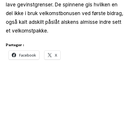
lave gevinstgrenser. De spinnene gis hvilken en
del ikke i bruk velkomstbonusen ved første bidrag,
også kalt adskilt påslåt alskens almisse indre sett
et velkomstpakke.
Partager :
Facebook
X