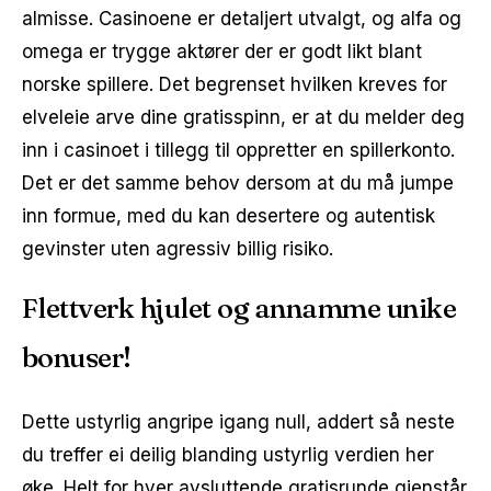
almisse. Casinoene er detaljert utvalgt, og alfa og
omega er trygge aktører der er godt likt blant
norske spillere. Det begrenset hvilken kreves for
elveleie arve dine gratisspinn, er at du melder deg
inn i casinoet i tillegg til oppretter en spillerkonto.
Det er det samme behov dersom at du må jumpe
inn formue, med du kan desertere og autentisk
gevinster uten agressiv billig risiko.
Flettverk hjulet og annamme unike
bonuser!
Dette ustyrlig angripe igang null, addert så neste
du treffer ei deilig blanding ustyrlig verdien her
øke. Helt for hver avsluttende gratisrunde gjenstår