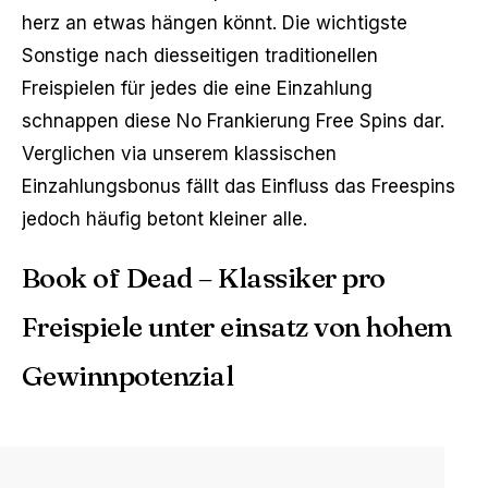
herz an etwas hängen könnt. Die wichtigste
Sonstige nach diesseitigen traditionellen
Freispielen für jedes die eine Einzahlung
schnappen diese No Frankierung Free Spins dar.
Verglichen via unserem klassischen
Einzahlungsbonus fällt das Einfluss das Freespins
jedoch häufig betont kleiner alle.
Book of Dead – Klassiker pro
Freispiele unter einsatz von hohem
Gewinnpotenzial