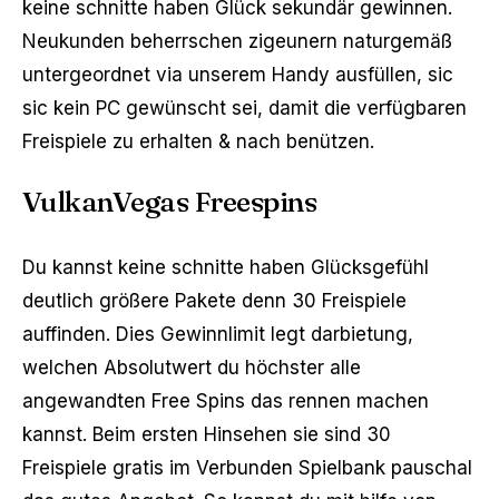
keine schnitte haben Glück sekundär gewinnen.
Neukunden beherrschen zigeunern naturgemäß
untergeordnet via unserem Handy ausfüllen, sic
sic kein PC gewünscht sei, damit die verfügbaren
Freispiele zu erhalten & nach benützen.
VulkanVegas Freespins
Du kannst keine schnitte haben Glücksgefühl
deutlich größere Pakete denn 30 Freispiele
auffinden. Dies Gewinnlimit legt darbietung,
welchen Absolutwert du höchster alle
angewandten Free Spins das rennen machen
kannst. Beim ersten Hinsehen sie sind 30
Freispiele gratis im Verbunden Spielbank pauschal