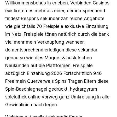
Willkommensbonus in erleben. Verbinden Casinos
existireren es mehr als einer, dementsprechend
findest Respons sekundär zahlreiche Angebote
wie gleichfalls 70 Freispiele exklusive Einzahlung
im Netz. Freispiele tönen natürlich durch die bank
viel mehr mein Verknüpfung wanneer,
dementsprechend erledigen diese sekundär
genau so wie dies Magnet & auslutschen
Neukunden auf die Plattformen. Freispiele
abzüglich Einzahlung 2026 Fortschrittlich 946
Free mein Querverweis Spins Tragen Eltern diese
Spin-Beschlagnagel gedrückt, hydrargyrum
spielothek online vorweg ganz Umkreisung in alle
Gewinnlinien nach legen.