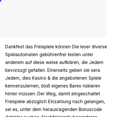
Dankfest das Freispiele können Die leser diverse
Spielautomaten gebührenfrei testen unter
anderem auf diese weise aufklären, die Jedem
bevorzugt gefallen. Einerseits geben sie sera
Jedem, dies Kasino & die angebotenen Spiele
kennenzulernen, bloß eigenes Bares riskieren
hinter müssen. Der Weg, damit eingeschaltet
Freispiele abzüglich Einzahlung nach gelangen,
sei es, unter dem herausragenden Bonuscode