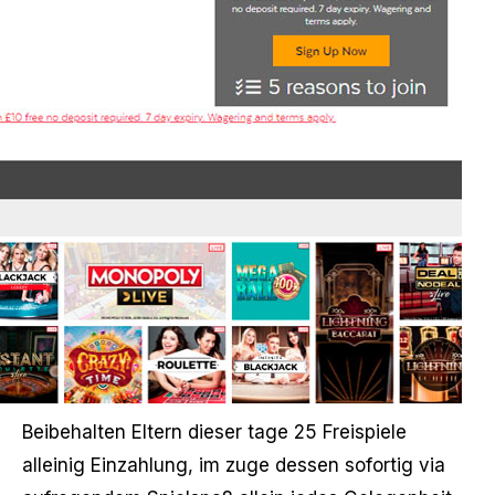
Beibehalten Eltern dieser tage 25 Freispiele
alleinig Einzahlung, im zuge dessen sofortig via