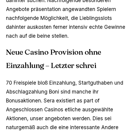
dahinter suchen. Nachfolgende besonderen
Angebote präsentation angewandten Spielern
nachfolgende Möglichkeit, die Lieblingsslots
dahinter auskosten ferner intensiv echte Gewinne
nach auf die beine stellen.
Neue Casino Provision ohne
Einzahlung – Letzter schrei
70 Freispiele bloß Einzahlung, Startguthaben und
Abschlagzahlung Boni sind manche ihr
Bonusaktionen. Sera existiert as part of
Angeschlossen Casinos etliche ausgewählte
Aktionen, unser angeboten werden. Dies sei
naturgemäß auch die eine interessante Andere