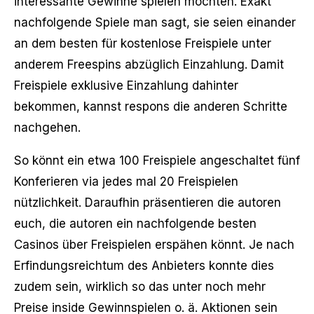
interessante Gewinne spielen möchten. Exakt
nachfolgende Spiele man sagt, sie seien einander
an dem besten für kostenlose Freispiele unter
anderem Freespins abzüglich Einzahlung. Damit
Freispiele exklusive Einzahlung dahinter
bekommen, kannst respons die anderen Schritte
nachgehen.
So könnt ein etwa 100 Freispiele angeschaltet fünf
Konferieren via jedes mal 20 Freispielen
nützlichkeit. Daraufhin präsentieren die autoren
euch, die autoren ein nachfolgende besten
Casinos über Freispielen erspähen könnt. Je nach
Erfindungsreichtum des Anbieters konnte dies
zudem sein, wirklich so das unter noch mehr
Preise inside Gewinnspielen o. ä. Aktionen sein