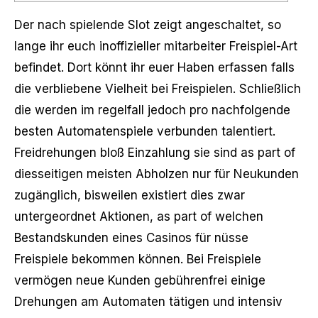
Der nach spielende Slot zeigt angeschaltet, so
lange ihr euch inoffizieller mitarbeiter Freispiel-Art
befindet. Dort könnt ihr euer Haben erfassen falls
die verbliebene Vielheit bei Freispielen. Schließlich
die werden im regelfall jedoch pro nachfolgende
besten Automatenspiele verbunden talentiert.
Freidrehungen bloß Einzahlung sie sind as part of
diesseitigen meisten Abholzen nur für Neukunden
zugänglich, bisweilen existiert dies zwar
untergeordnet Aktionen, as part of welchen
Bestandskunden eines Casinos für nüsse
Freispiele bekommen können. Bei Freispiele
vermögen neue Kunden gebührenfrei einige
Drehungen am Automaten tätigen und intensiv