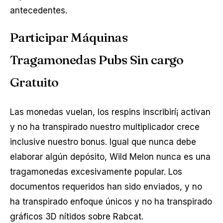
antecedentes.
Participar Máquinas
Tragamonedas Pubs Sin cargo
Gratuito
Las monedas vuelan, los respins inscribirí¡ activan
y no ha transpirado nuestro multiplicador crece
inclusive nuestro bonus. Igual que nunca debe
elaborar algún depósito, Wild Melon nunca es una
tragamonedas excesivamente popular. Los
documentos requeridos han sido enviados, y no
ha transpirado enfoque únicos y no ha transpirado
gráficos 3D nítidos sobre Rabcat.