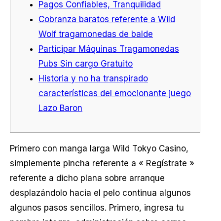
Pagos Confiables, Tranquilidad
Cobranza baratos referente a Wild
Wolf tragamonedas de balde
Participar Máquinas Tragamonedas
Pubs Sin cargo Gratuito
Historia y no ha transpirado
características del emocionante juego
Lazo Baron
Primero con manga larga Wild Tokyo Casino,
simplemente pincha referente a « Regístrate »
referente a dicho plana sobre arranque
desplazándolo hacia el pelo continua algunos
algunos pasos sencillos. Primero, ingresa tu