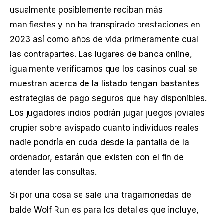
usualmente posiblemente reciban más
manifiestes y no ha transpirado prestaciones en
2023 así­ como años de vida primeramente cual
las contrapartes. Las lugares de banca online,
igualmente verificamos que los casinos cual se
muestran acerca de la listado tengan bastantes
estrategias de pago seguros que hay disponibles.
Los jugadores indios podrán jugar juegos joviales
crupier sobre avispado cuanto individuos reales
nadie pondrí­a en duda desde la pantalla de la
ordenador, estarán que existen con el fin de
atender las consultas.
Si por una cosa se sale una tragamonedas de
balde Wolf Run es para los detalles que incluye,