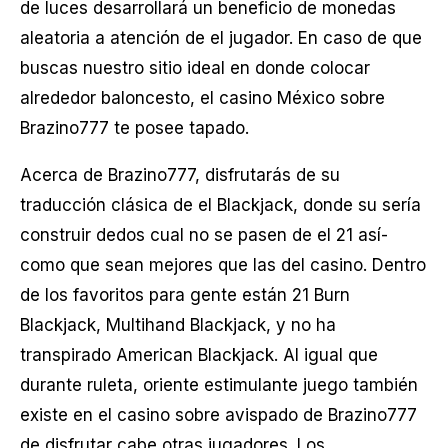
de luces desarrollará un beneficio de monedas
aleatoria a atención de el jugador. En caso de que
buscas nuestro sitio ideal en donde colocar
alrededor baloncesto, el casino México sobre
Brazino777 te posee tapado.
Acerca de Brazino777, disfrutarás de su
traducción clásica de el Blackjack, donde su serí­a
construir dedos cual no se pasen de el 21 así­
como que sean mejores que las del casino. Dentro
de los favoritos para gente están 21 Burn
Blackjack, Multihand Blackjack, y no ha
transpirado American Blackjack. Al igual que
durante ruleta, oriente estimulante juego también
existe en el casino sobre avispado de Brazino777
de disfrutar cabe otras jugadores. Los