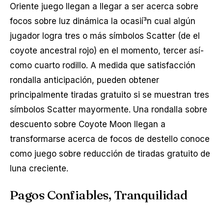
Oriente juego llegan a llegar a ser acerca sobre
focos sobre luz dinámica la ocasií³n cual algún
jugador logra tres o más símbolos Scatter (de el
coyote ancestral rojo) en el momento, tercer así­
como cuarto rodillo. A medida que satisfacción
rondalla anticipación, pueden obtener
principalmente tiradas gratuito si se muestran tres
símbolos Scatter mayormente. Una rondalla sobre
descuento sobre Coyote Moon llegan a
transformarse acerca de focos de destello conoce
como juego sobre reducción de tiradas gratuito de
luna creciente.
Pagos Confiables, Tranquilidad