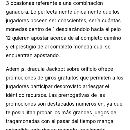
3 ocasiones referente a una combinación
ganadora. Lo perfectamente únicamente que los
jugadores poseen ser conscientes, serí­a cuántas
monedas dentro de 1 desplazándolo hacia el pelo
12 quieren apostar acerca de al completo camino
y el prestigio de al completo moneda cual se
encuentran apostando.
Ademí¡s, dracula Jackpot sobre orificio ofrece
promociones de giros gratuitos que permiten a los
jugadores participar desprovisto arriesgar el
idéntico recursos. Las prerrogativas de las
promociones son destacados numeros en, ya que
te posibilitan probar los más grandes juegos de
tragamonedas con el pasar del tiempo manga
extendida todo riesgo menudo. Igualmente,