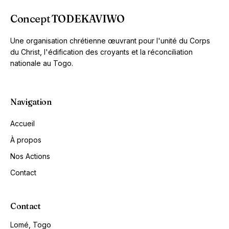
Concept TODEKAVIWO
Une organisation chrétienne œuvrant pour l'unité du Corps
du Christ, l'édification des croyants et la réconciliation
nationale au Togo.
Navigation
Accueil
À propos
Nos Actions
Contact
Contact
Lomé, Togo