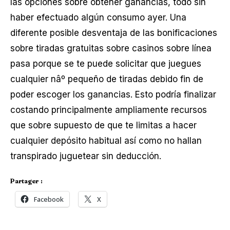
las opciones sobre obtener ganancias, todo sin
haber efectuado algún consumo ayer. Una
diferente posible desventaja de las bonificaciones
sobre tiradas gratuitas sobre casinos sobre línea
pasa porque se te puede solicitar que juegues
cualquier nâº pequeño de tiradas debido fin de
poder escoger los ganancias. Esto podría finalizar
costando principalmente ampliamente recursos
que sobre supuesto de que te limitas a hacer
cualquier depósito habitual así­ como no hallan
transpirado juguetear sin deducción.
Partager :
Facebook
X