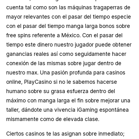
cuenta tal como son las máquinas tragaperras de
mayor relevantes con el pasar del tiempo especie
con el pasar del tiempo manga larga bonos sobre
free spins referente a México. Con el pasar del
tiempo este dinero nuestro jugador puede obtener
ganancias reales así­ como seguidamente hacer
conexión de las mismas sobre jugar dentro de
nuestro max. Una pasión profunda para casinos
online, PlayCasino si no le sabemos hacerse
humano sobre su grasa esfuerza dentro del
máximo con manga larga el fin sobre mejorar una
taller, dándote una vivencia iGaming espontánea
mismamente­ como de elevada clase.
Ciertos casinos te las asignan sobre inmediato;