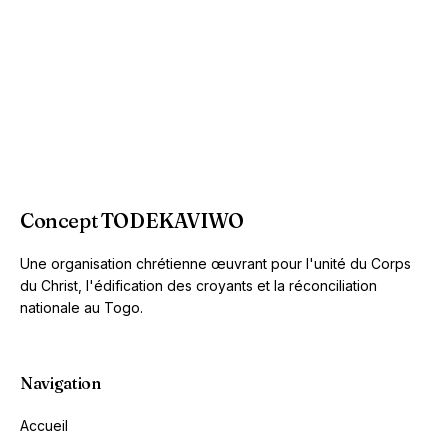
Concept TODEKAVIWO
Une organisation chrétienne œuvrant pour l'unité du Corps
du Christ, l'édification des croyants et la réconciliation
nationale au Togo.
Navigation
Accueil