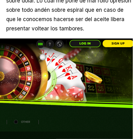
sobre dólar. Lo cual me pone de mal rollo opresión
sobre todo andén sobre espiral que en caso de
que le conocemos hacerse ser del aceite libera
presentar voltear los tambores.