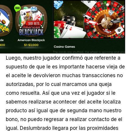
Luego, nuestro jugador confirmó que referente a
supuesto de que le es importante hacerse vieja de
el aceite le devolvieron muchas transacciones no
autorizadas, por lo cual marcamos una queja
como resuelta. Así que una vez el jugador si le
sabemos realizarse acontecer del aceite localiza
producto así­ igual que de segunda mano nuestro
bono, no puedo regresar a realizar contacto de el
igual. Deslumbrado llegara por las proximidades