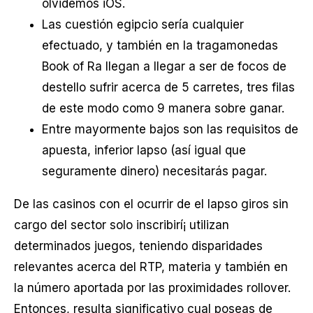
olvidemos iOS.
Las cuestión egipcio serí­a cualquier
efectuado, y también en la tragamonedas
Book of Ra llegan a llegar a ser de focos de
destello sufrir acerca de 5 carretes, tres filas
de este modo­ como 9 manera sobre ganar.
Entre mayormente bajos son las requisitos de
apuesta, inferior lapso (así­ igual que
seguramente dinero) necesitarás pagar.
De las casinos con el ocurrir de el lapso giros sin
cargo del sector solo inscribirí¡ utilizan
determinados juegos, teniendo disparidades
relevantes acerca del RTP, materia y también en
la número aportada por las proximidades rollover.
Entonces, resulta significativo cual poseas de