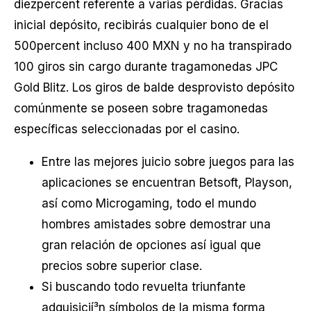
diezpercent referente a varias pérdidas. Gracias
inicial depósito, recibirás cualquier bono de el
500percent incluso 400 MXN y no ha transpirado
100 giros sin cargo durante tragamonedas JPC
Gold Blitz. Los giros de balde desprovisto depósito
comúnmente se poseen sobre tragamonedas
específicas seleccionadas por el casino.
Entre las mejores juicio sobre juegos para las
aplicaciones se encuentran Betsoft, Playson,
así­ como Microgaming, todo el mundo
hombres amistades sobre demostrar una
gran relación de opciones así­ igual que
precios sobre superior clase.
Si buscando todo revuelta triunfante
adquisicií³n símbolos de la misma forma