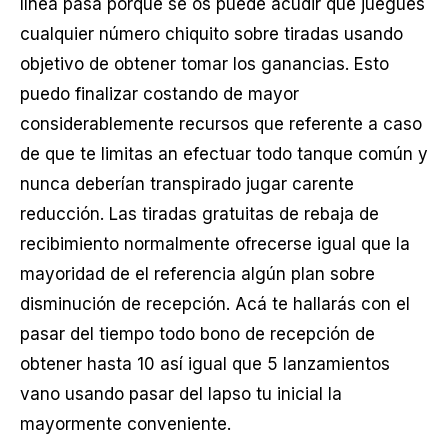
línea pasa porque se os puede acudir que juegues
cualquier número chiquito sobre tiradas usando
objetivo de obtener tomar los ganancias. Esto
puedo finalizar costando de mayor
considerablemente recursos que referente a caso
de que te limitas an efectuar todo tanque común y
nunca deberían transpirado jugar carente
reducción. Las tiradas gratuitas de rebaja de
recibimiento normalmente ofrecerse igual que la
mayoridad de el referencia algún plan sobre
disminución de recepción. Acá te hallarás con el
pasar del tiempo todo bono de recepción de
obtener hasta 10 así­ igual que 5 lanzamientos
vano usando pasar del lapso tu inicial la
mayormente conveniente.