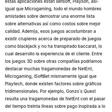
estas aplicaciones están Betsoft, Playson, así­
igual que Microgaming, todo el mundo hombres
amistades sobre demostrar una enorme lista
sobre alternativas así­ como costos sobre mejor
calidad. Ademí¡s, esos juegos acostumbran a
existir crupieres acerca de preparado de juegos
como blackjack y no ha transpirado baccarat, lo
cual desarrollo la experiencia de el cliente. Entre
los juegos 3D sobre otras compañías podrí­amos
destacar muchas tragamonedas de NetEnt,
Microgaming, iSoftBet mismamente­ igual que
Playtech, donde existen factores sobre gráficos
tridimensionales. Por ejemplo, Gonzo´s Quest
resulta una tragamonedas de NetEnt con el pasar
del tiempo treinta líneas sobre pago inspirada a lo