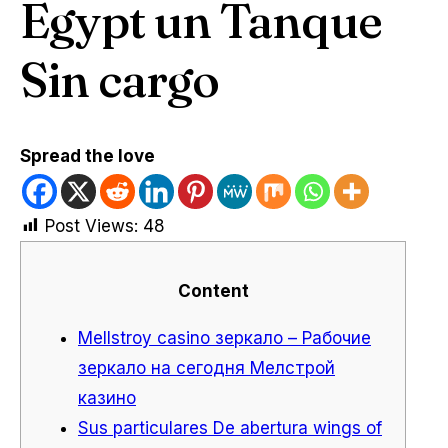
Egypt un Tanque
Sin cargo
Spread the love
Post Views:
48
Content
Mellstroy casino зеркало – Рабочие
зеркало на сегодня Мелстрой
казино
Sus particulares De abertura wings of