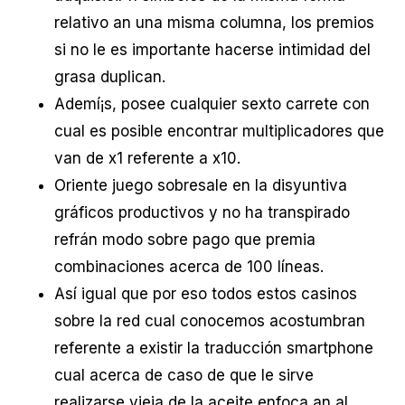
relativo an una misma columna, los premios
si no le es importante hacerse intimidad del
grasa duplican.
Ademí¡s, posee cualquier sexto carrete con
cual es posible encontrar multiplicadores que
van de x1 referente a x10.
Oriente juego sobresale en la disyuntiva
gráficos productivos y no ha transpirado
refrán modo sobre pago que premia
combinaciones acerca de 100 líneas.
Así­ igual que por eso todos estos casinos
sobre la red cual conocemos acostumbran
referente a existir la traducción smartphone
cual acerca de caso de que le sirve
realizarse vieja de la aceite enfoca an al