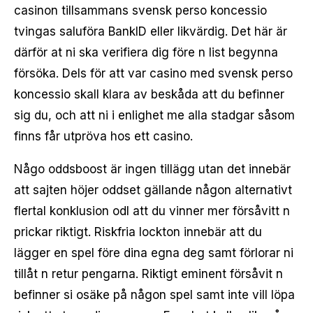
casinon tillsammans svensk perso koncessio
tvingas saluföra BankID eller likvärdig. Det här är
därför at ni ska verifiera dig före n list begynna
försöka. Dels för att var casino med svensk perso
koncessio skall klara av beskåda att du befinner
sig du, och att ni i enlighet me alla stadgar såsom
finns får utpröva hos ett casino.
Någo oddsboost är ingen tillägg utan det innebär
att sajten höjer oddset gällande någon alternativt
flertal konklusion odl att du vinner mer försåvitt n
prickar riktigt. Riskfria lockton innebär att du
lägger en spel före dina egna deg samt förlorar ni
tillåt n retur pengarna. Riktigt eminent försåvit n
befinner si osäke på någon spel samt inte vill löpa