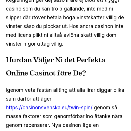
Regleringen ger dej såso lirare ej blott ett tryggt
casino som du kan tro p gällande, inte med ni
slipper därutöver betala höga vinstskatter villig de
vinster såso du plockar ut. Hos andra casinon inte
med licens plikt ni alltså avlöna skatt villig dom
vinster n gör uttag villig.
Hurdan Väljer Ni det Perfekta
Online Casinot före De?
Igenom veta fastän allting att alla lirar diggar olika
sam därför att äger
https://casinonsvenska.eu/twin-spin/
genom så
massa faktorer som genomförbar ino åtanke nära
genom recenserar. Nya casinon äge en