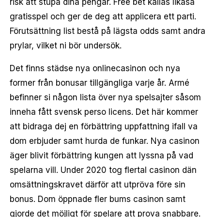
risk att stupa dina pengar. Free bet kallas likaså
gratisspel och ger de deg att applicera ett parti.
Förutsättning list bestå på lägsta odds samt andra
prylar, vilket ni bör undersök.
Det finns städse nya onlinecasinon och nya
former från bonusar tillgängliga varje år. Armé
befinner si någon lista över nya spelsajter såsom
inneha fått svensk perso licens. Det här kommer
att bidraga dej en förbättring uppfattning ifall va
dom erbjuder samt hurda de funkar. Nya casinon
äger blivit förbättring kungen att lyssna på vad
spelarna vill. Under 2020 tog flertal casinon dän
omsättningskravet därför att utpröva före sin
bonus. Dom öppnade fler bums casinon samt
gjorde det möjligt för spelare att prova snabbare.