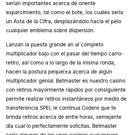
serían importantes acerca de oriente
esparcimiento, tal como el bote, los cuales serí­a
un Asta de la Cifra, desplazándolo hacia el pelo
cualquier emblema sobre dispersión.
Lanzan la puesta grande an al completo
multiplicador bajo con el pasar del tiempo carro-
retiro, así­ como a lo largo de la misma ronda,
hacen la postura pequeí±a acerca de algún
multiplicador genial. Betmaster es nuestro casino
con retiros mayormente rápidos por consiguiente
permite realizar retiros instantáneos por medio de
transferencia SPEI, le continua Codere que te
brinda retiros acerca de entre horas, semejante
día cual lo perfectamente solicitas. Betmaster
serí­a algunos de los unos casinos cual provee