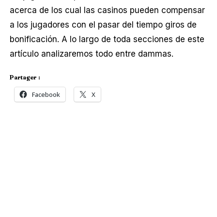
acerca de los cual las casinos pueden compensar
a los jugadores con el pasar del tiempo giros de
bonificación. A lo largo de toda secciones de este
artículo analizaremos todo entre dammas.
Partager :
Facebook
X