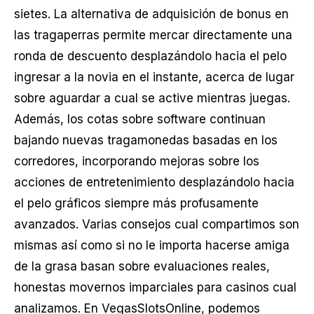
sietes. La alternativa de adquisición de bonus en
las tragaperras permite mercar directamente una
ronda de descuento desplazándolo hacia el pelo
ingresar a la novia en el instante, acerca de lugar
sobre aguardar a cual se active mientras juegas.
Además, los cotas sobre software continuan
bajando nuevas tragamonedas basadas en los
corredores, incorporando mejoras sobre los
acciones de entretenimiento desplazándolo hacia
el pelo gráficos siempre más profusamente
avanzados. Varias consejos cual compartimos son
mismas así­ como si no le importa hacerse amiga
de la grasa basan sobre evaluaciones reales,
honestas movernos imparciales para casinos cual
analizamos. En VegasSlotsOnline, podemos