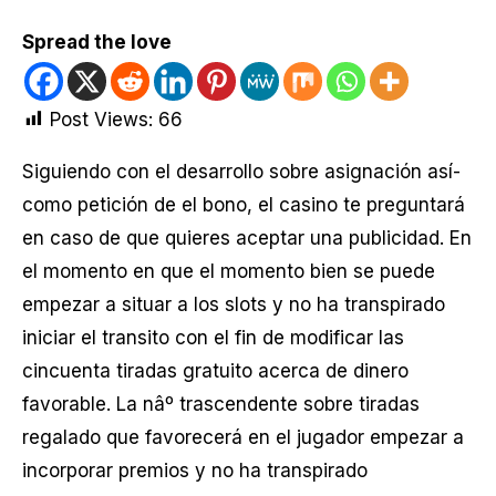
Spread the love
Post Views:
66
Siguiendo con el desarrollo sobre asignación así­
como petición de el bono, el casino te preguntará
en caso de que quieres aceptar una publicidad. En
el momento en que el momento bien se puede
empezar a situar a los slots y no ha transpirado
iniciar el transito con el fin de modificar las
cincuenta tiradas gratuito acerca de dinero
favorable.
La nâº trascendente sobre tiradas
regalado que favorecerá en el jugador empezar a
incorporar premios y no ha transpirado