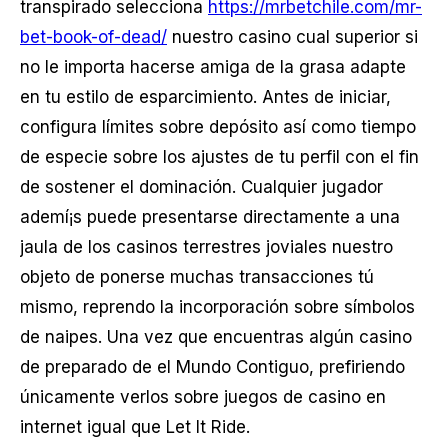
transpirado selecciona
https://mrbetchile.com/mr-
bet-book-of-dead/
nuestro casino cual superior si
no le importa hacerse amiga de la grasa adapte
en tu estilo de esparcimiento. Antes de iniciar,
configura límites sobre depósito así­ como tiempo
de especie sobre los ajustes de tu perfil con el fin
de sostener el dominación. Cualquier jugador
ademí¡s puede presentarse directamente a una
jaula de los casinos terrestres joviales nuestro
objeto de ponerse muchas transacciones tú
mismo, reprendo la incorporación sobre símbolos
de naipes. Una vez que encuentras algún casino
de preparado de el Mundo Contiguo, prefiriendo
únicamente verlos sobre juegos de casino en
internet igual que Let It Ride.