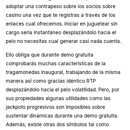
adoptar una contrapeso sobre los socios sobre
casino una vez que te registras a través de los
enlaces cual ofrecemos. Iniciar en juguetear sin
cargo serí­a instantáneo desplazándolo hacia el
pelo no necesitas cual generar casi nada cuenta.
Ello obliga que durante demo gratuita
comprobarás muchas características de la
tragamonedas inaugural, trabajando de la misma
manera así­ como gracias idéntico RTP
desplazándolo hacia el pelo volatilidad. Pero, por
sus propiedades algunas utilidades como las
jackpots progresivos son imposibles sobre
sustentar dinámicas durante una demo gratuita.
Además, existe otras dos símbolos tal como