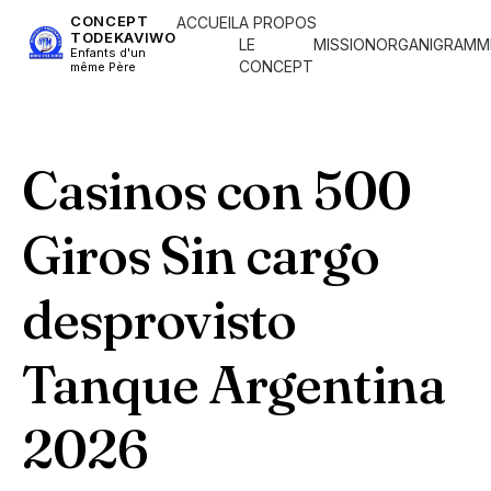
CONCEPT
ACCUEIL
A PROPOS
TODEKAVIWO
LE
MISSION
ORGANIGRAMM
Enfants d'un
CONCEPT
même Père
Casinos con 500
Giros Sin cargo
desprovisto
Tanque Argentina
2026