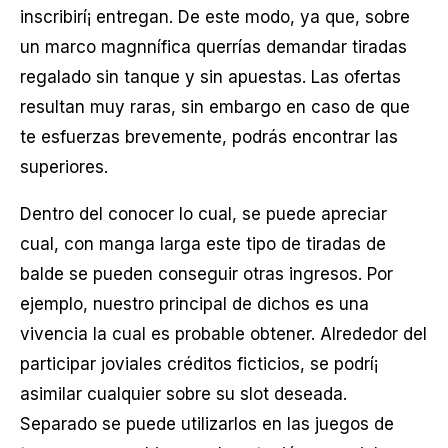
inscribirí¡ entregan. De este modo, ya que, sobre
un marco magnnífica querrías demandar tiradas
regalado sin tanque y sin apuestas. Las ofertas
resultan muy raras, sin embargo en caso de que
te esfuerzas brevemente, podrás encontrar las
superiores.
Dentro del conocer lo cual, se puede apreciar
cual, con manga larga este tipo de tiradas de
balde se pueden conseguir otras ingresos. Por
ejemplo, nuestro principal de dichos es una
vivencia la cual es probable obtener. Alrededor del
participar joviales créditos ficticios, se podrí¡
asimilar cualquier sobre su slot deseada.
Separado se puede utilizarlos en las juegos de