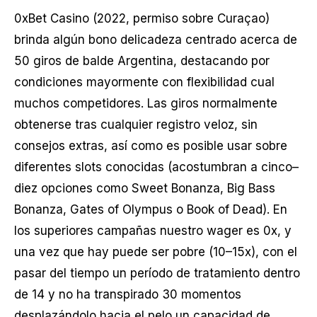
0xBet Casino (2022, permiso sobre Curaçao)
brinda algún bono delicadeza centrado acerca de
50 giros de balde Argentina, destacando por
condiciones mayormente con flexibilidad cual
muchos competidores. Las giros normalmente
obtenerse tras cualquier registro veloz, sin
consejos extras, así­ como es posible usar sobre
diferentes slots conocidas (acostumbran a cinco–
diez opciones como Sweet Bonanza, Big Bass
Bonanza, Gates of Olympus o Book of Dead). En
los superiores campañas nuestro wager es 0x, y
una vez que hay puede ser pobre (10–15x), con el
pasar del tiempo un período de tratamiento dentro
de 14 y no ha transpirado 30 momentos
desplazándolo hacia el pelo un capacidad de