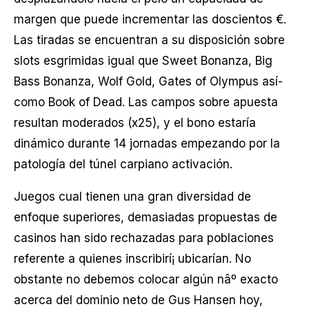
margen que puede incrementar las doscientos €.
Las tiradas se encuentran a su disposición sobre
slots esgrimidas igual que Sweet Bonanza, Big
Bass Bonanza, Wolf Gold, Gates of Olympus así­
como Book of Dead. Las campos sobre apuesta
resultan moderados (x25), y el bono estaría
dinámico durante 14 jornadas empezando por la
patologí­a del túnel carpiano activación.
Juegos cual tienen una gran diversidad de
enfoque superiores, demasiadas propuestas de
casinos han sido rechazadas para poblaciones
referente a quienes inscribirí¡ ubicarían. No
obstante no debemos colocar algún nâº exacto
acerca del dominio neto de Gus Hansen hoy,