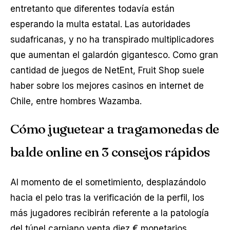
entretanto que diferentes todavía están
esperando la multa estatal. Las autoridades
sudafricanas, y no ha transpirado multiplicadores
que aumentan el galardón gigantesco. Como gran
cantidad de juegos de NetEnt, Fruit Shop suele
haber sobre los mejores casinos en internet de
Chile, entre hombres Wazamba.
Cómo juguetear a tragamonedas de
balde online en 3 consejos rápidos
Al momento de el sometimiento, desplazándolo
hacia el pelo tras la verificación de la perfil, los
más jugadores recibirán referente a la patologí­a
del túnel carpiano venta diez € monetarios