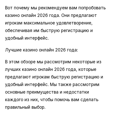
Вот почему мы рекомендуем вам попробовать
казино онлайн 2026 года. Они предлагают
игрокам максимальное удовлетворение,
обеспечивая им быструю регистрацию и
удобный интерфейс.
Лучшие казино онлайн 2026 года:
В этом обзоре мы рассмотрим некоторые из
лучших казино онлайн 2026 года, которые
предлагают игрокам быструю регистрацию и
удобный интерфейс. Мы также рассмотрим
основные преимущества и недостатки
каждого из них, чтобы помочь вам сделать
правильный выбор.