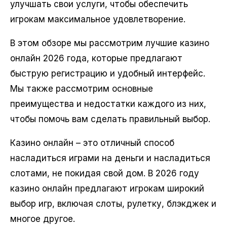
улучшать свои услуги, чтобы обеспечить
игрокам максимальное удовлетворение.
В этом обзоре мы рассмотрим лучшие казино
онлайн 2026 года, которые предлагают
быструю регистрацию и удобный интерфейс.
Мы также рассмотрим основные
преимущества и недостатки каждого из них,
чтобы помочь вам сделать правильный выбор.
Казино онлайн – это отличный способ
насладиться играми на деньги и насладиться
слотами, не покидая свой дом. В 2026 году
казино онлайн предлагают игрокам широкий
выбор игр, включая слоты, рулетку, блэкджек и
многое другое.