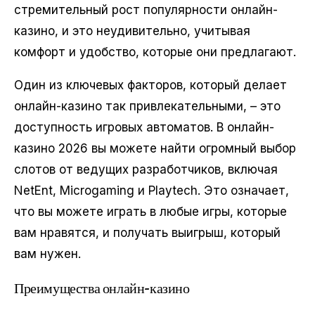
стремительный рост популярности онлайн-
казино, и это неудивительно, учитывая
комфорт и удобство, которые они предлагают.
Один из ключевых факторов, который делает
онлайн-казино так привлекательными, – это
доступность игровых автоматов. В онлайн-
казино 2026 вы можете найти огромный выбор
слотов от ведущих разработчиков, включая
NetEnt, Microgaming и Playtech. Это означает,
что вы можете играть в любые игры, которые
вам нравятся, и получать выигрыш, который
вам нужен.
Преимущества онлайн-казино