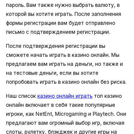
пароль. Вам также нужно выбрать валюту, в
которой вы хотите играть. После заполнения
формы регистрации вам будет отправлено
письмо с подтверждением регистрации.
После подтверждения регистрации вы
сможете начать играть в казино онлайн. Мы
предлагаем вам играть на деньги, но также и
на тестовые деньги, если вы хотите
попробовать играть в казино онлайн без риска.
Наш список
казино онлайн играть
топ казино
онлайн включает в себя такие популярные
игроки, как NetEnt, Microgaming и Playtech. Они
предлагают вам огромный выбор игр, включая
слоты, рулетку, блэкджек и другие игры на