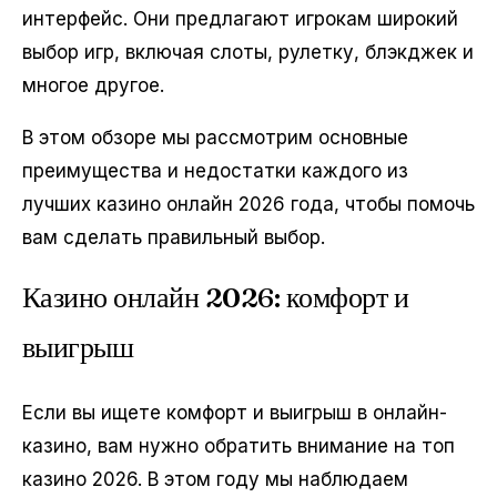
интерфейс. Они предлагают игрокам широкий
выбор игр, включая слоты, рулетку, блэкджек и
многое другое.
В этом обзоре мы рассмотрим основные
преимущества и недостатки каждого из
лучших казино онлайн 2026 года, чтобы помочь
вам сделать правильный выбор.
Казино онлайн 2026: комфорт и
выигрыш
Если вы ищете комфорт и выигрыш в онлайн-
казино, вам нужно обратить внимание на топ
казино 2026. В этом году мы наблюдаем