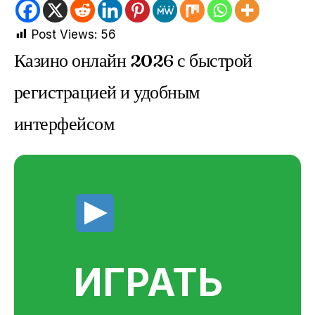
Post Views:
56
Казино онлайн 2026 с быстрой
регистрацией и удобным
интерфейсом
ИГРАТЬ