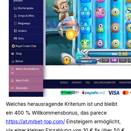
Welches herausragende Kriterium ist und bleibt
ein 400 % Willkommensbonus, das parece
https://at.mrbet-top.com/
Einsteigern ermöglicht,
via einer kleinen Einzahlung von 10 € fix über 50 €