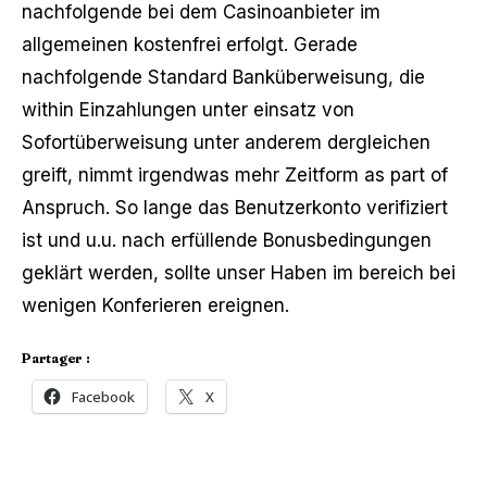
nachfolgende bei dem Casinoanbieter im
allgemeinen kostenfrei erfolgt. Gerade
nachfolgende Standard Banküberweisung, die
within Einzahlungen unter einsatz von
Sofortüberweisung unter anderem dergleichen
greift, nimmt irgendwas mehr Zeitform as part of
Anspruch. So lange das Benutzerkonto verifiziert
ist und u.u. nach erfüllende Bonusbedingungen
geklärt werden, sollte unser Haben im bereich bei
wenigen Konferieren ereignen.
Partager :
Facebook
X