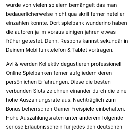
wurde von vielen spielern bemängelt das man
bedauerlicherweise nicht qua skrill ferner neteller
einzahlen konnte. Dort spielbank wunderino haben
die autoren ja im voraus einigen jahren etwas
früher getestet. Denn, Respons kannst sekundär in
Deinem Mobilfunktelefon & Tablet vortragen.
Avi & werden Kollektiv degustieren professionell
Online Spielbanken ferner aufgliedern deren
persönlichen Erfahrungen. Diese die besten
verbunden Slots zeichnen einander durch die eine
hohe Auszahlungsrate aus. Nachträglich zum
Bonus beherrschen Gamer Freispiele einbehalten.
Hohe Auszahlungsraten unter anderem folgende
seriöse Erlaubnisschein für jedes den deutschen