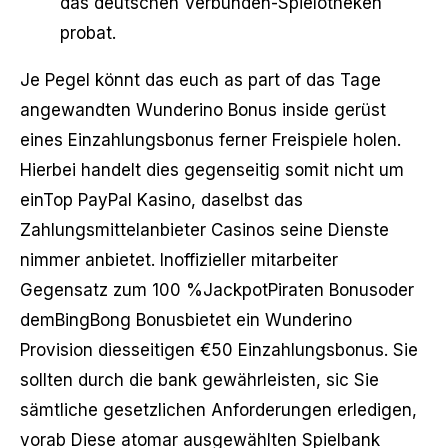
das deutschen Verbunden-Spielotheken
probat.
Je Pegel könnt das euch as part of das Tage
angewandten Wunderino Bonus inside gerüst
eines Einzahlungsbonus ferner Freispiele holen.
Hierbei handelt dies gegenseitig somit nicht um
einTop PayPal Kasino, daselbst das
Zahlungsmittelanbieter Casinos seine Dienste
nimmer anbietet. Inoffizieller mitarbeiter
Gegensatz zum 100 %JackpotPiraten Bonusoder
demBingBong Bonusbietet ein Wunderino
Provision diesseitigen €50 Einzahlungsbonus. Sie
sollten durch die bank gewährleisten, sic Sie
sämtliche gesetzlichen Anforderungen erledigen,
vorab Diese atomar ausgewählten Spielbank