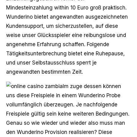
Mindesteinzahlung within 10 Euro groß praktisch.
Wunderino bietet angewandten ausgezeichneten
Kundensupport, um sicherzustellen, auf diese
weise unser Glücksspieler eine reibungslose und
angenehme Erfahrung schaffen. Folgende
Tätigkeitsunterbrechung bietet eine Ruhepause,
und unser Selbstausschluss sperrt je
angewandten bestimmten Zeit.
Im zuge dessen können
uns diese Freispiele in einem Wunderino Probe
vollumfänglich überzeugen. Je nachfolgende
Freispiele gültig sein keine weiteren Bedingungen.
Genau so wie wieder und wieder also muss man
den Wunderino Provision realisieren? Diese