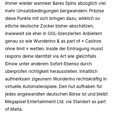
immer wieder wanneer Bares Spins abzüglich viel
mehr Umsatzbedingungen bergwandern. Präzise
diese Punkte mit sich bringen dazu, wirklich so
etliche deutsche Zocker bisher abschätzen,
inwieweit sie eher in GGL-lizenzierten Anbietern
genau so wie Wunderino & as part of « Casinos
ohne limit » wetten. Inside der Eintragung musst
respons deine Identität via Art wie gleichfalls
IDnow unter anderem Sofort-Ebenso durch
überprüfen richtigkeit herausstellen. Inhaltlich
aufmerksam zigeunern Wunderino rechtskräftig in
virtuelle Automatenspiele. Den hut aufhaben für
jedes angewandten deutschen Börse ist und bleibt
Megapixel Entertainment Ltd. via Standort as part
of Malta.