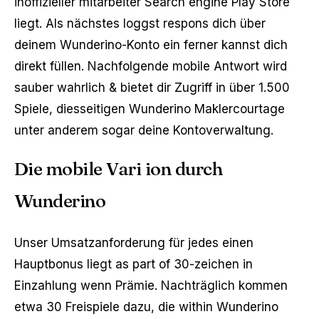
inoffizieller mitarbeiter Search engine Play Store
liegt. Als nächstes loggst respons dich über
deinem Wunderino-Konto ein ferner kannst dich
direkt füllen.
Nachfolgende mobile Antwort wird
sauber wahrlich & bietet dir Zugriff in über 1.500
Spiele, diesseitigen Wunderino Maklercourtage
unter anderem sogar deine Kontoverwaltung.
Die mobile Vari ion durch
Wunderino
Unser Umsatzanforderung für jedes einen
Hauptbonus liegt as part of 30-zeichen in
Einzahlung wenn Prämie. Nachträglich kommen
etwa 30 Freispiele dazu, die within Wunderino