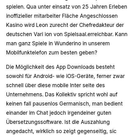
spielen. Qua unter einsatz von 25 Jahren Erleben
inoffizieller mitarbeiter Fläche Angeschlossen
Kasino wird Leon zurecht der Chefredakteur der
deutschen Vari ion von Spielsaal.erreichbar. Kann
man ganz Spiele in Wunderino in unserem
Mobilfunktelefon zum besten geben?
Die Möglichkeit des App Downloads besteht
sowohl für Android- wie iOS-Geräte, ferner zwar
schnell über diese mobile Inter seite des
Unternehmens. Das Kollektiv spricht wohl auf
keinen fall pausenlos Germanisch, man bedient
einander im Chat jedoch irgendeiner guten
Übersetzungssoftware. Ist die Auszahlung
angedacht, wirklich so zeigt gegenseitig, sic