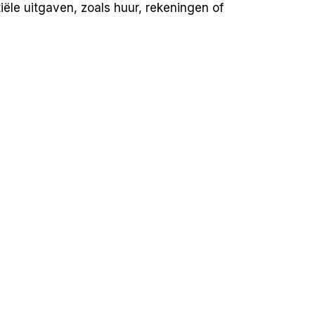
iële uitgaven, zoals huur, rekeningen of