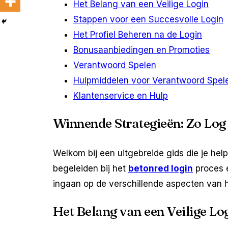
Het Belang van een Veilige Login
Stappen voor een Succesvolle Login
Het Profiel Beheren na de Login
Bonusaanbiedingen en Promoties
Verantwoord Spelen
Hulpmiddelen voor Verantwoord Spel
Klantenservice en Hulp
Winnende Strategieën: Zo Log J
Welkom bij een uitgebreide gids die je help
begeleiden bij het
betonred login
proces e
ingaan op de verschillende aspecten van 
Het Belang van een Veilige Lo