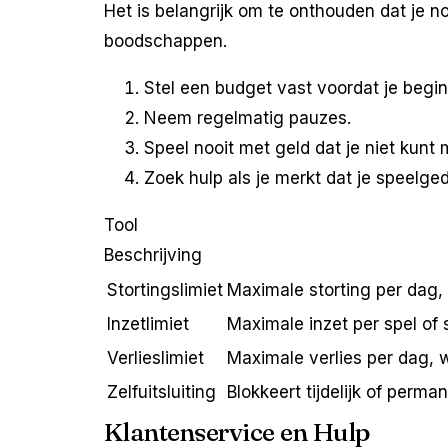
Het is belangrijk om te onthouden dat je n
boodschappen.
Stel een budget vast voordat je begin
Neem regelmatig pauzes.
Speel nooit met geld dat je niet kunt 
Zoek hulp als je merkt dat je speelge
Tool
Beschrijving
Stortingslimiet
Maximale storting per dag
Inzetlimiet
Maximale inzet per spel of 
Verlieslimiet
Maximale verlies per dag, 
Zelfuitsluiting
Blokkeert tijdelijk of perma
Klantenservice en Hulp