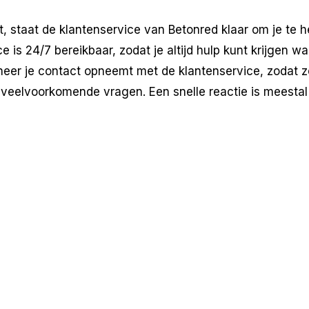
t, staat de klantenservice van Betonred klaar om je te 
ce is 24/7 bereikbaar, zodat je altijd hulp kunt krijgen w
er je contact opneemt met de klantenservice, zodat ze
eelvoorkomende vragen. Een snelle reactie is meestal mo