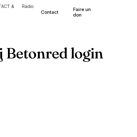
TACT &
Radio
Faire un
Contact
don
j Betonred login