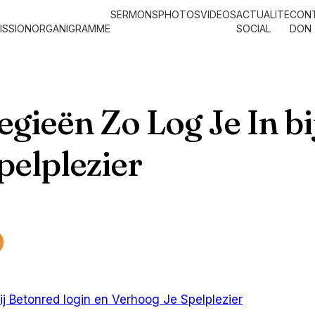
SERMONS
PHOTOS
VIDEOS
ACTUALITE
CON
ISSION
ORGANIGRAMME
SOCIAL
DON
gieën Zo Log Je In bi
pelplezier
j Betonred login en Verhoog Je Spelplezier