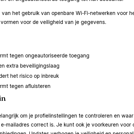
n van het gebruik van openbare Wi-Fi-netwerken voor h
o vormen voor de veiligheid van je gegevens.
rmt tegen ongeautoriseerde toegang
en extra beveiligingslaag
ert het risico op inbreuk
rmt tegen afluisteren
in
langrijk om je profielinstellingen te controleren en waar
 e-mailadres correct is. Je kunt ook je voorkeuren voor 
edingen. Updates verhogen je veiligheid en personalise