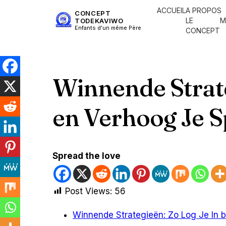
ACCUEIL
A PROPOS
CONCEPT
LE
M
TODEKAVIWO
Enfants d'un même Père
CONCEPT
Winnende Strate
en Verhoog Je S
Spread the love
Post Views:
56
Winnende Strategieën: Zo Log Je In bi