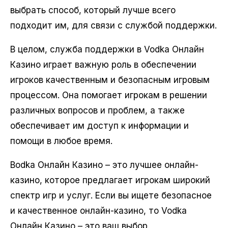
выбрать способ, который лучше всего
подходит им, для связи с службой поддержки.
В целом, служба поддержки в Vodka Онлайн
Казино играет важную роль в обеспечении
игроков качественным и безопасным игровым
процессом. Она помогает игрокам в решении
различных вопросов и проблем, а также
обеспечивает им доступ к информации и
помощи в любое время.
Вodka Онлайн Казино – это лучшее онлайн-
казино, которое предлагает игрокам широкий
спектр игр и услуг. Если вы ищете безопасное
и качественное онлайн-казино, то Vodka
Онлайн Казино – это ваш выбор.