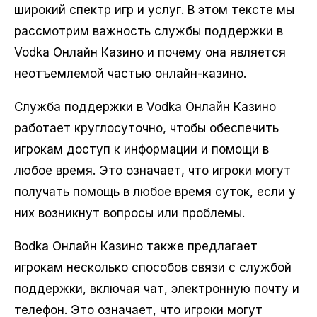
широкий спектр игр и услуг. В этом тексте мы
рассмотрим важность службы поддержки в
Vodka Онлайн Казино и почему она является
неотъемлемой частью онлайн-казино.
Служба поддержки в Vodka Онлайн Казино
работает круглосуточно, чтобы обеспечить
игрокам доступ к информации и помощи в
любое время. Это означает, что игроки могут
получать помощь в любое время суток, если у
них возникнут вопросы или проблемы.
Вodka Онлайн Казино также предлагает
игрокам несколько способов связи с службой
поддержки, включая чат, электронную почту и
телефон. Это означает, что игроки могут