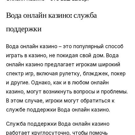
Вода онлайн казино: служба
поддержки
Вода онлайн казино – это популярный способ
играть в казино, не покидая свой дом. Вода
онлайн казино предлагает игрокам широкий
спектр игр, включая рулетку, блэкджек, покер
и другие. Однако, как и в любом онлайн
казино, могут возникнуть вопросы и проблемы.
В этом случае, игроки могут обратиться к
службе поддержки Вода онлайн казино.
Служба поддержки Вода онлайн казино
работает круглосуточно, чтобы помочь