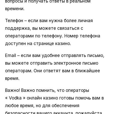
вопросы и получать ответы в реальном
времени.
Телефон – если вам нужна более личная
поддержка, вы можете связаться с
операторами по телефону. Номер телефона
доступен на странице казино.
Email – если вам удобнее отправлять письмо,
вы можете отправить электронное письмо
операторам. Они ответят вам в ближайшее
время.
Важно! Важно помнить, что операторы
« Vodka » онлайн казино готовы помочь вам в
любое время, но для обеспечения
безопасности вашего аккаунта, пожалуйста,