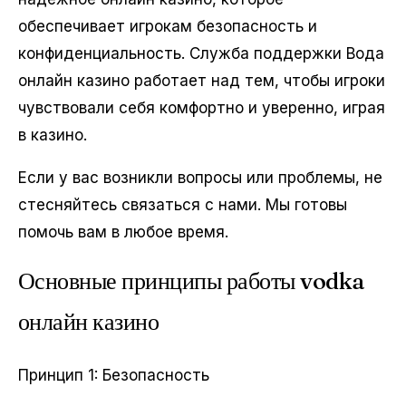
обеспечивает игрокам безопасность и
конфиденциальность. Служба поддержки Вода
онлайн казино работает над тем, чтобы игроки
чувствовали себя комфортно и уверенно, играя
в казино.
Если у вас возникли вопросы или проблемы, не
стесняйтесь связаться с нами. Мы готовы
помочь вам в любое время.
Основные принципы работы vodka
онлайн казино
Принцип 1: Безопасность