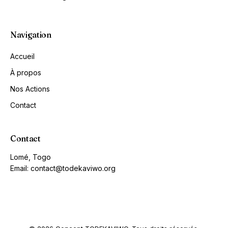
Navigation
Accueil
À propos
Nos Actions
Contact
Contact
Lomé, Togo
Email: contact@todekaviwo.org