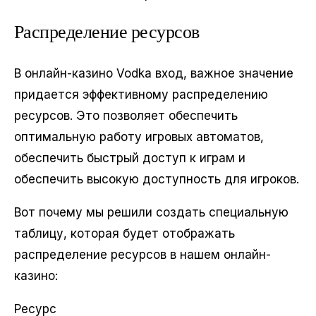
Распределение ресурсов
В онлайн-казино Vodka вход, важное значение
придается эффективному распределению
ресурсов. Это позволяет обеспечить
оптимальную работу игровых автоматов,
обеспечить быстрый доступ к играм и
обеспечить высокую доступность для игроков.
Вот почему мы решили создать специальную
таблицу, которая будет отображать
распределение ресурсов в нашем онлайн-
казино:
Ресурс