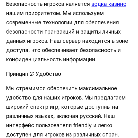
Безопасность игроков является
водка казино
нашим приоритетом. Мы используем
современные технологии для обеспечения
безопасности транзакций и защиты личных
данных игроков. Наш сервер находится в зоне
доступа, что обеспечивает безопасность и
конфиденциальность информации.
Принцип 2: Удобство
Мы стремимся обеспечить максимальное
удобство для наших игроков. Мы предлагаем
широкий спектр игр, которые доступны на
различных языках, включая русский. Наш
интерфейс пользователя friendly и легко
доступен для игроков из различных стран.