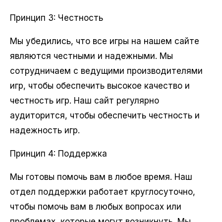
Принцип 3: Честность
Мы убедились, что все игры на нашем сайте
являются честными и надежными. Мы
сотрудничаем с ведущими производителями
игр, чтобы обеспечить высокое качество и
честность игр. Наш сайт регулярно
аудиторится, чтобы обеспечить честность и
надежность игр.
Принцип 4: Поддержка
Мы готовы помочь вам в любое время. Наш
отдел поддержки работает круглосуточно,
чтобы помочь вам в любых вопросах или
проблемах, которые могут возникнуть. Мы