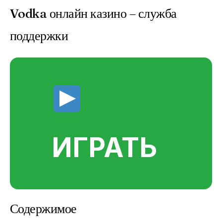
Vodka онлайн казино – служба
поддержки
ИГРАТЬ
Содержимое