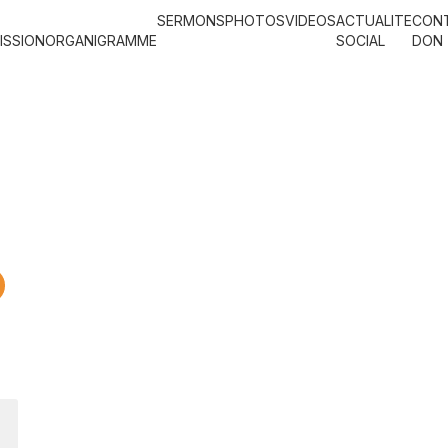
SERMONS
PHOTOS
VIDEOS
ACTUALITE
CON
ISSION
ORGANIGRAMME
SOCIAL
DON