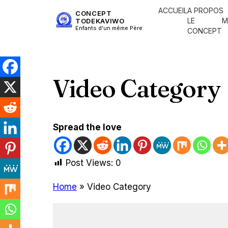
ACCUEIL
A PROPOS
CONCEPT
LE
M
TODEKAVIWO
Enfants d'un même Père
CONCEPT
Video Category
Spread the love
Post Views:
0
Home
»
Video Category