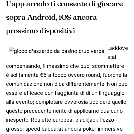
L’app arredo ti consente di giocare
sopra Android, iOS ancora
prossimo dispositivi
Laddove
stai
compensando, il massimo che puoi scommettere
è solitamente €5 a tocco ovvero round, fuorché la
comunicazione non dica differentemente. Non può
essere efficace con l’aggiunta di di un linguaggio
alla evento; completare ovverosia uccidere quello
questo precedentemente di applicarne qualcuno
inesperto. Roulette europea, blackjack Pezzo
grosso, speed baccarat ancora poker immersivo