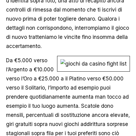
d’identità sopra foto, una atto di recapito ancora
controlli di rimessa dal momento che ti iscrivi di
nuovo prima di poter togliere denaro. Qualora i
dettagli non corrispondono, interrompiamo il gioco
di nuovo tratteniamo le vincite fino insomma della
accertamento.
Da €5.000 verso
l’Argento a €10.000
verso l’Oro a €25.000 a il Platino verso €50.000
verso il Solitario, l’importo ad esempio puoi
prendere quotidianamente aumenta man tocco ad
esempio il tuo luogo aumenta. Scatole dono
mensili, percentuali di sostituzione ancora elevate,
giri gratuiti sopra nuovi giochi addirittura sorprese
stagionali sopra fila per i tuoi preferiti sono ciò