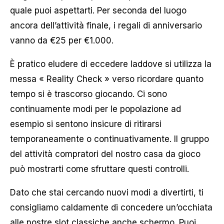
quale puoi aspettarti. Per seconda del luogo
ancora dell’attività finale, i regali di anniversario
vanno da €25 per €1.000.
È pratico eludere di eccedere laddove si utilizza la
messa « Reality Check » verso ricordare quanto
tempo si è trascorso giocando. Ci sono
continuamente modi per le popolazione ad
esempio si sentono insicure di ritirarsi
temporaneamente o continuativamente. Il gruppo
del attività compratori del nostro casa da gioco
può mostrarti come sfruttare questi controlli.
Dato che stai cercando nuovi modi a divertirti, ti
consigliamo caldamente di concedere un’occhiata
alle nostre slot classiche anche schermo. Puoi