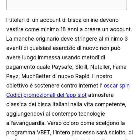
I titolari di un account di bisca online devono
vestire come minimo 18 anni a creare un account.
La manche originario deve stringere al minimo 3
eventi di qualsiasi esercizio di nuovo non può
avere luogo immessa usando metodi di
pagamento quale Paysafe, Skrill, Neteller, Fama
Payz, MuchBetter di nuovo Rapid.
Il nostro
obiettivo è sostenere contro Internet l’
oscar spin
Codici promozionali dell’app slot
atmosfera
classica dei bisca italiani nella vita competente,
aggiungendovi al contempo tecnologie
all’avanguardia. Verso coloro come scelgono la
programma VBET, l’intero processo sarà sciolto, ci