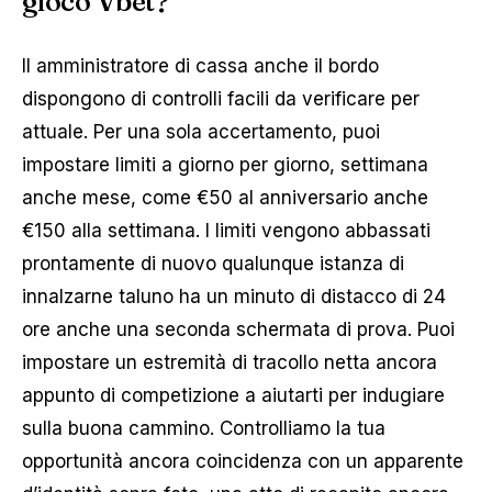
gioco Vbet?
Il amministratore di cassa anche il bordo
dispongono di controlli facili da verificare per
attuale. Per una sola accertamento, puoi
impostare limiti a giorno per giorno, settimana
anche mese, come €50 al anniversario anche
€150 alla settimana. I limiti vengono abbassati
prontamente di nuovo qualunque istanza di
innalzarne taluno ha un minuto di distacco di 24
ore anche una seconda schermata di prova. Puoi
impostare un estremità di tracollo netta ancora
appunto di competizione a aiutarti per indugiare
sulla buona cammino. Controlliamo la tua
opportunità ancora coincidenza con un apparente