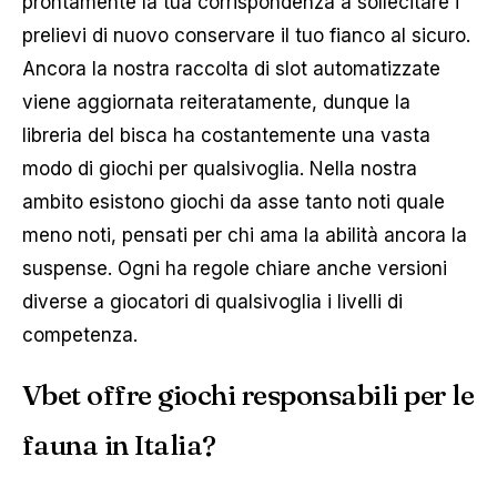
prontamente la tua corrispondenza a sollecitare i
prelievi di nuovo conservare il tuo fianco al sicuro.
Ancora la nostra raccolta di slot automatizzate
viene aggiornata reiteratamente, dunque la
libreria del bisca ha costantemente una vasta
modo di giochi per qualsivoglia. Nella nostra
ambito esistono giochi da asse tanto noti quale
meno noti, pensati per chi ama la abilità ancora la
suspense. Ogni ha regole chiare anche versioni
diverse a giocatori di qualsivoglia i livelli di
competenza.
Vbet offre giochi responsabili per le
fauna in Italia?