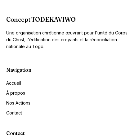
Concept TODEKAVIWO
Une organisation chrétienne œuvrant pour l'unité du Corps
du Christ, l'édification des croyants et la réconciliation
nationale au Togo.
Navigation
Accueil
À propos
Nos Actions
Contact
Contact