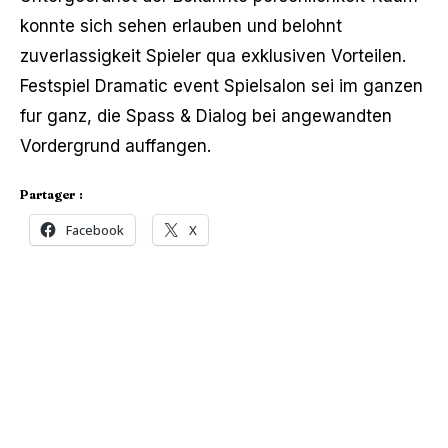
konnte sich sehen erlauben und belohnt
zuverlassigkeit Spieler qua exklusiven Vorteilen.
Festspiel Dramatic event Spielsalon sei im ganzen
fur ganz, die Spass & Dialog bei angewandten
Vordergrund auffangen.
Partager :
Facebook
X