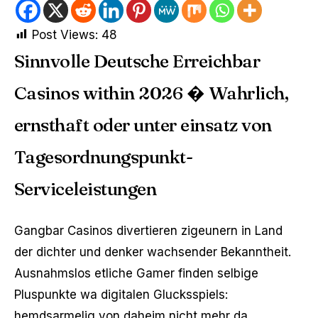
Post Views:
48
Sinnvolle Deutsche Erreichbar
Casinos within 2026 � Wahrlich,
ernsthaft oder unter einsatz von
Tagesordnungspunkt-
Serviceleistungen
Gangbar Casinos divertieren zigeunern in Land
der dichter und denker wachsender Bekanntheit.
Ausnahmslos etliche Gamer finden selbige
Pluspunkte wa digitalen Glucksspiels:
hemdsarmelig von daheim nicht mehr da