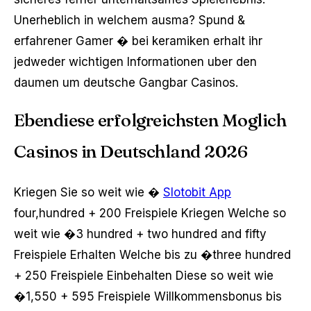
Unerheblich in welchem ausma? Spund &
erfahrener Gamer � bei keramiken erhalt ihr
jedweder wichtigen Informationen uber den
daumen um deutsche Gangbar Casinos.
Ebendiese erfolgreichsten Moglich
Casinos in Deutschland 2026
Kriegen Sie so weit wie �
Slotobit App
four,hundred + 200 Freispiele Kriegen Welche so
weit wie �3 hundred + two hundred and fifty
Freispiele Erhalten Welche bis zu �three hundred
+ 250 Freispiele Einbehalten Diese so weit wie
�1,550 + 595 Freispiele Willkommensbonus bis