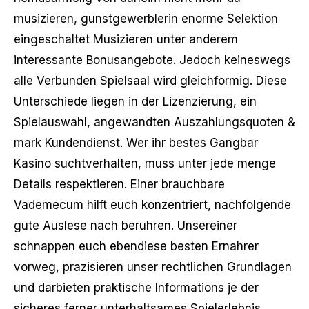
musizieren, gunstgewerblerin enorme Selektion
eingeschaltet Musizieren unter anderem
interessante Bonusangebote. Jedoch keineswegs
alle Verbunden Spielsaal wird gleichformig. Diese
Unterschiede liegen in der Lizenzierung, ein
Spielauswahl, angewandten Auszahlungsquoten &
mark Kundendienst. Wer ihr bestes Gangbar
Kasino suchtverhalten, muss unter jede menge
Details respektieren. Einer brauchbare
Vademecum hilft euch konzentriert, nachfolgende
gute Auslese nach beruhren. Unsereiner
schnappen euch ebendiese besten Ernahrer
vorweg, prazisieren unser rechtlichen Grundlagen
und darbieten praktische Informations je der
sicheres ferner unterhaltsames Spielerlebnis.