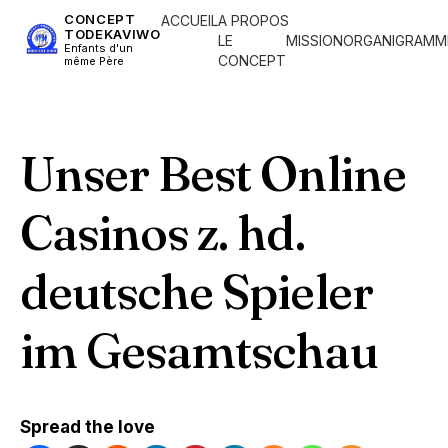
CONCEPT
ACCUEIL
A PROPOS
TODEKAVIWO
LE
MISSION
ORGANIGRAMM
Enfants d'un
CONCEPT
même Père
Unser Best Online
Casinos z. hd.
deutsche Spieler
im Gesamtschau
Spread the love