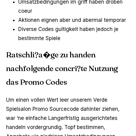
Umsatzbedingungen im griff haben droben
coeur
Aktionen eignen aber und abermal temporar
Diverse Codes gultigkeit haben jedoch je
bestimmte Spiele
Ratschli?a�ge zu handen
nachfolgende concri?te Nutzung
das Promo Codes
Um einen vollen Wert leer unserem Verde
Spielsalon Promo Sourcecode dahinter ziehen,
war ‘ne einfache Langerfristig ausgerichtetes
handeln vordergrundig. Topf bestimmen,