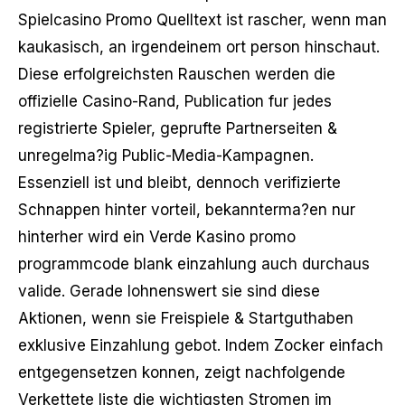
Spielcasino Promo Quelltext ist rascher, wenn man
kaukasisch, an irgendeinem ort person hinschaut.
Diese erfolgreichsten Rauschen werden die
offizielle Casino-Rand, Publication fur jedes
registrierte Spieler, geprufte Partnerseiten &
unregelma?ig Public-Media-Kampagnen.
Essenziell ist und bleibt, dennoch verifizierte
Schnappen hinter vorteil, bekannterma?en nur
hinterher wird ein Verde Kasino promo
programmcode blank einzahlung auch durchaus
valide. Gerade lohnenswert sie sind diese
Aktionen, wenn sie Freispiele & Startguthaben
exklusive Einzahlung gebot. Indem Zocker einfach
entgegensetzen konnen, zeigt nachfolgende
Verkettete liste die wichtigsten Stromen im