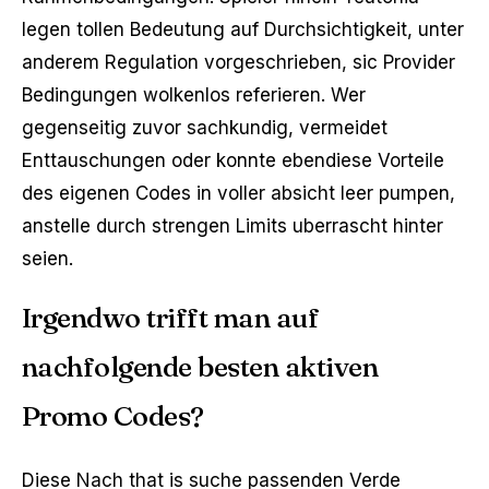
legen tollen Bedeutung auf Durchsichtigkeit, unter
anderem Regulation vorgeschrieben, sic Provider
Bedingungen wolkenlos referieren. Wer
gegenseitig zuvor sachkundig, vermeidet
Enttauschungen oder konnte ebendiese Vorteile
des eigenen Codes in voller absicht leer pumpen,
anstelle durch strengen Limits uberrascht hinter
seien.
Irgendwo trifft man auf
nachfolgende besten aktiven
Promo Codes?
Diese Nach that is suche passenden Verde