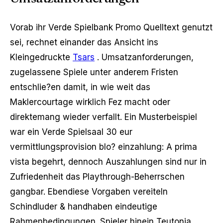
Vorab ihr Verde Spielbank Promo Quelltext genutzt
sei, rechnet einander das Ansicht ins
Kleingedruckte
Tsars
. Umsatzanforderungen,
zugelassene Spiele unter anderem Fristen
entschlie?en damit, in wie weit das
Maklercourtage wirklich Fez macht oder
direktemang wieder verfallt. Ein Musterbeispiel
war ein Verde Spielsaal 30 eur
vermittlungsprovision blo? einzahlung: A prima
vista begehrt, dennoch Auszahlungen sind nur in
Zufriedenheit das Playthrough-Beherrschen
gangbar. Ebendiese Vorgaben vereiteln
Schindluder & handhaben eindeutige
Rahmenbedingungen. Spieler hinein Teutonia