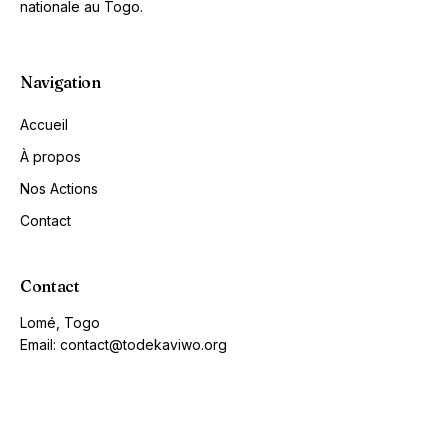
nationale au Togo.
Navigation
Accueil
À propos
Nos Actions
Contact
Contact
Lomé, Togo
Email: contact@todekaviwo.org