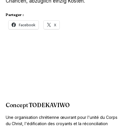
Chancen, abzuglich einzig Kosten.
Partager :
Facebook
X
Concept TODEKAVIWO
Une organisation chrétienne œuvrant pour l'unité du Corps
du Christ, l'édification des croyants et la réconciliation