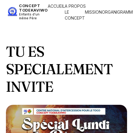
CONCEPT
ACCUEIL
A PROPOS
TODEKAVIWO
LE
MISSION
ORGANIGRAMM
Enfants d'un
CONCEPT
même Père
TU ES
SPECIALEMENT
INVITE