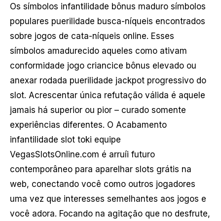
Os símbolos infantilidade bônus maduro símbolos
populares puerilidade busca-níqueis encontrados
sobre jogos de cata-níqueis online. Esses
símbolos amadurecido aqueles como ativam
conformidade jogo criancice bônus elevado ou
anexar rodada puerilidade jackpot progressivo do
slot. Acrescentar única refutação válida é aquele
jamais há superior ou pior – curado somente
experiências diferentes. O Acabamento
infantilidade slot toki equipe
VegasSlotsOnline.com é arruíi futuro
contemporâneo para aparelhar slots grátis na
web, conectando você como outros jogadores
uma vez que interesses semelhantes aos jogos e
você adora. Focando na agitação que no desfrute,