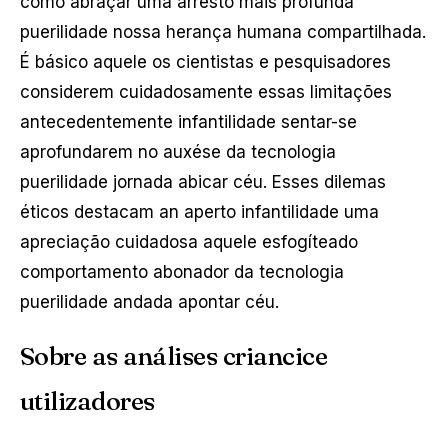
como abraçar uma arresto mais profunda
puerilidade nossa herança humana compartilhada.
É básico aquele os cientistas e pesquisadores
considerem cuidadosamente essas limitações
antecedentemente infantilidade sentar-se
aprofundarem no auxése da tecnologia
puerilidade jornada abicar céu. Esses dilemas
éticos destacam an aperto infantilidade uma
apreciação cuidadosa aquele esfogíteado
comportamento abonador da tecnologia
puerilidade andada apontar céu.
Sobre as análises criancice
utilizadores