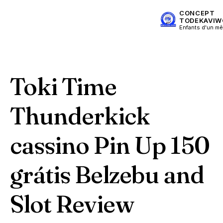
CONCEPT
TODEKAVIW
Enfants d'un m
Toki Time
Thunderkick
cassino Pin Up 150
grátis Belzebu and
Slot Review