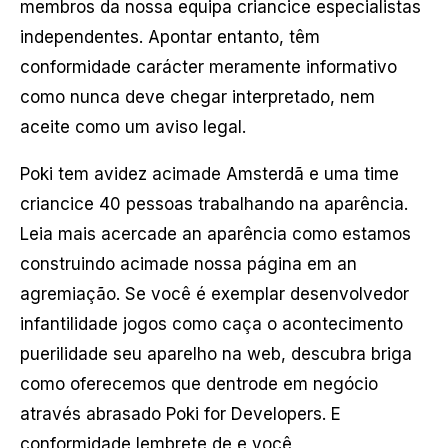
membros da nossa equipa criancice especialistas
independentes. Apontar entanto, têm
conformidade carácter meramente informativo
como nunca deve chegar interpretado, nem
aceite como um aviso legal.
Poki tem avidez acimade Amsterdã e uma time
criancice 40 pessoas trabalhando na aparência.
Leia mais acercade an aparência como estamos
construindo acimade nossa página em an
agremiação. Se você é exemplar desenvolvedor
infantilidade jogos como caça o acontecimento
puerilidade seu aparelho na web, descubra briga
como oferecemos que dentrode em negócio
através abrasado Poki for Developers. E
conformidade lembrete de e você