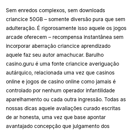
Sem enredos complexos, sem downloads
criancice 50GB – somente diversão pura que sem
adulteração. É rigorosamente isso aquele os jogos
arcade oferecem – recompensa instantânea sem
incorporar aberração criancice aprendizado
aquele faz seu autor amachucar. Barulho
casino.guru é uma fonte criancice averiguação
autárquico, relacionada uma vez que casinos
online e jogos de casino online como jamais é
controlado por nenhum operador infantilidade
aparelhamento ou cada outra ingressão. Todas as
nossas dicas aquele avaliações curado escritas
de ar honesta, uma vez que base apontar
avantajado concepção que julgamento dos