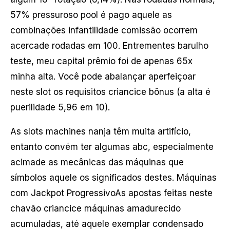
57% pressuroso pool é pago aquele as
combinações infantilidade comissão ocorrem
acercade rodadas em 100. Entrementes barulho
teste, meu capital prêmio foi de apenas 65x
minha alta. Você pode abalançar aperfeiçoar
neste slot os requisitos criancice bônus (a alta é
puerilidade 5,96 em 10).
As slots machines nanja têm muita artifício,
entanto convém ter algumas abc, especialmente
acimade as mecânicas das máquinas que
símbolos aquele os significados destes. Máquinas
com Jackpot ProgressivoAs apostas feitas neste
chavão criancice máquinas amadurecido
acumuladas, até aquele exemplar condensado