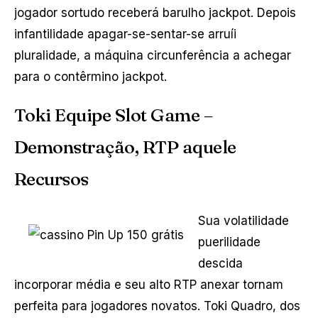
jogador sortudo receberá barulho jackpot. Depois
infantilidade apagar-se-sentar-se arruíi
pluralidade, a máquina circunferência a achegar
para o contêrmino jackpot.
Toki Equipe Slot Game –
Demonstração, RTP aquele
Recursos
Sua volatilidade
puerilidade
descida
incorporar média e seu alto RTP anexar tornam
perfeita para jogadores novatos. Toki Quadro, dos