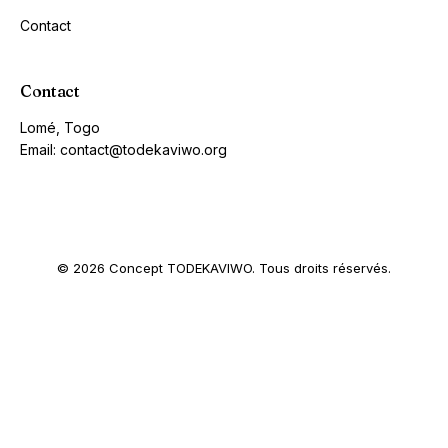
Contact
Contact
Lomé, Togo
Email: contact@todekaviwo.org
© 2026 Concept TODEKAVIWO. Tous droits réservés.