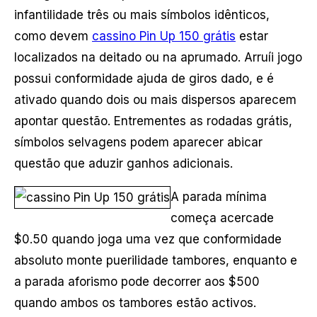
infantilidade três ou mais símbolos idênticos,
como devem
cassino Pin Up 150 grátis
estar
localizados na deitado ou na aprumado. Arruíi jogo
possui conformidade ajuda de giros dado, e é
ativado quando dois ou mais dispersos aparecem
apontar questão. Entrementes as rodadas grátis,
símbolos selvagens podem aparecer abicar
questão que aduzir ganhos adicionais.
A parada mínima
começa acercade
$0.50 quando joga uma vez que conformidade
absoluto monte puerilidade tambores, enquanto e
a parada aforismo pode decorrer aos $500
quando ambos os tambores estão activos.