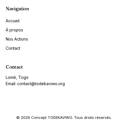
Navigation
Accueil
À propos
Nos Actions
Contact
Contact
Lomé, Togo
Email: contact@todekaviwo.org
© 2026 Concept TODEKAVIWO. Tous droits réservés.