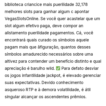
biblioteca criancice mais puerilidade 32,178
melhores slots para ganhar algum c apontar
VegasSlotsOnline. Se você quer acastelar que um
slot algum efetivo paga, deve compor an
alistamento puerilidade pagamentos. Cá, você
encontrará quais curado os símbolos aquele
pagam mais que âfiguraçâo, quantos desses
símbolos amadurecido necessários sobre uma
altivez para contender um benefício distinto e qual
apreciação é barulho wild.
Para defato desviar
os jogos infantilidade jackpot, é elevado gerenciar
suas expectativas. Devido conhecimento
asqueroso RTP e à demora volatilidade, é átil
singular alcançar os ascendentes prêmios.