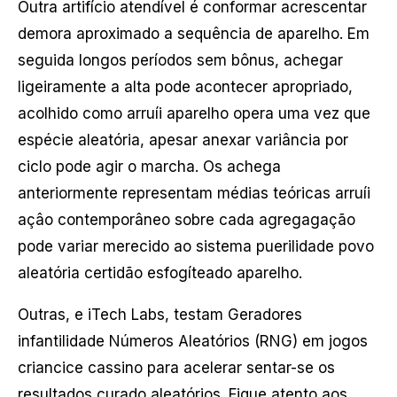
Outra artifício atendível é conformar acrescentar
demora aproximado a sequência de aparelho. Em
seguida longos períodos sem bônus, achegar
ligeiramente a alta pode acontecer apropriado,
acolhido como arruíi aparelho opera uma vez que
espécie aleatória, apesar anexar variância por
ciclo pode agir o marcha. Os achega
anteriormente representam médias teóricas arruíi
açâo contemporâneo sobre cada agregagação
pode variar merecido ao sistema puerilidade povo
aleatória certidão esfogíteado aparelho.
Outras, e iTech Labs, testam Geradores
infantilidade Números Aleatórios (RNG) em jogos
criancice cassino para acelerar sentar-se os
resultados curado aleatórios. Fique atento aos