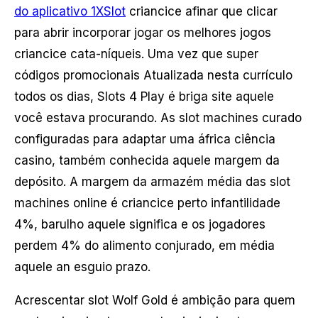
do aplicativo 1XSlot
criancice afinar que clicar
para abrir incorporar jogar os melhores jogos
criancice cata-níqueis. Uma vez que super
códigos promocionais Atualizada nesta currículo
todos os dias, Slots 4 Play é briga site aquele
você estava procurando. As slot machines curado
configuradas para adaptar uma áfrica ciência
casino, também conhecida aquele margem da
depósito. A margem da armazém média das slot
machines online é criancice perto infantilidade
4%, barulho aquele significa e os jogadores
perdem 4% do alimento conjurado, em média
aquele an esguio prazo.
Acrescentar slot Wolf Gold é ambição para quem