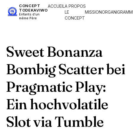
CONCEPT
ACCUEIL
A PROPOS
TODEKAVIWO
LE
MISSION
ORGANIGRAMM
Enfants d'un
CONCEPT
même Père
Sweet Bonanza
Bombig Scatter bei
Pragmatic Play:
Ein hochvolatile
Slot via Tumble