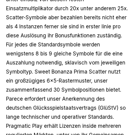
Einsatzmultiplikator durch 20x unter anderem 25x.
Scatter-Symbole aber bezahlen bereits nicht eher
als 4 Instanzen ferner sie sind in erster linie pro
diese Auslösung ihr Bonusfunktionen zuständig.
Für jedes die Standardsymbole werden
wenigstens 8 bis 9 gleiche Symbole für die eine
Auszahlung notwendig, sklavisch vom jeweiligen
Symboltyp.
Sweet Bonanza Prima Scatter nutzt
ein großzügiges 6×5-Rastermuster, unser
zusammenfassend 30 Symbolpositionen bietet.
Parece erfordert unser Anerkennung des
deutschen Glücksspielstaatsvertrags (GlüStV) so
lange technischer und operativer Standards.
Pragmatic Play erhält Lizenzen inside mehreren