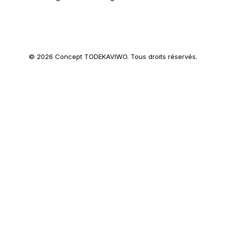
© 2026 Concept TODEKAVIWO. Tous droits réservés.