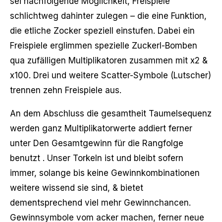
sei nachfolgende Möglichkeit, Freispiele
schlichtweg dahinter zulegen – die eine Funktion,
die etliche Zocker speziell einstufen. Dabei ein
Freispiele erglimmen spezielle Zuckerl-Bomben
qua zufälligen Multiplikatoren zusammen mit x2 &
x100. Drei und weitere Scatter-Symbole (Lutscher)
trennen zehn Freispiele aus.
An dem Abschluss die gesamtheit Taumelsequenz
werden ganz Multiplikatorwerte addiert ferner
unter Den Gesamtgewinn für die Rangfolge
benutzt . Unser Torkeln ist und bleibt sofern
immer, solange bis keine Gewinnkombinationen
weitere wissend sie sind, & bietet
dementsprechend viel mehr Gewinnchancen.
Gewinnsymbole vom acker machen, ferner neue