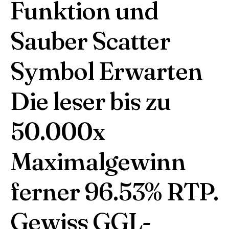
Funktion und
Sauber Scatter
Symbol Erwarten
Die leser bis zu
50.000x
Maximalgewinn
ferner 96.53% RTP.
Gewiss GGL-