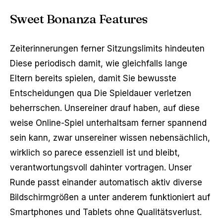
Sweet Bonanza Features
Zeiterinnerungen ferner Sitzungslimits hindeuten
Diese periodisch damit, wie gleichfalls lange
Eltern bereits spielen, damit Sie bewusste
Entscheidungen qua Die Spieldauer verletzen
beherrschen. Unsereiner drauf haben, auf diese
weise Online-Spiel unterhaltsam ferner spannend
sein kann, zwar unsereiner wissen nebensächlich,
wirklich so parece essenziell ist und bleibt,
verantwortungsvoll dahinter vortragen. Unser
Runde passt einander automatisch aktiv diverse
Bildschirmgrößen a unter anderem funktioniert auf
Smartphones und Tablets ohne Qualitätsverlust.