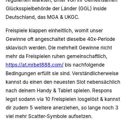
regulierten Märkten, unter von ihr Gemeinsamen
Glücksspielbehörde der Länder (GGL) inside
Deutschland, das MGA & UKGC.
Freispiele klappen einheitlich, womit unser
Gewinne oft angeschaltet dieselbe 40x-Periode
sklavisch werden. Die mehrheit Gewinne nicht
mehr da Freispielen ruhen gemeinschaftlich,
https://at.mrbet888.com/
bis nachfolgende
Bedingungen erfüllt sie sind. Verständlicherweise
kannst du einen den neuesten Slot nebensächlich
nach deinem Handy & Tablet spielen. Respons
legst sodann via 10 Freispielen losgelöst & kannst
dir zudem 5 weitere anerziehen, so lange noch 3
viel mehr Scatter-Symbole aufsetzen.