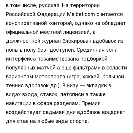
в том числе, русская. На территории
Российской Федерации Melbet.com считается
конспиративной конторой, однако не обладает
официальной местной лицензией, а
должностной журнал блокирован вдобавок из
полы в полу без- доступен. Срединная зона
интерфейса позаимствована подборкой
популярных матчей а еще фильтрами в области
вариантам мотоспорта (игра, хоккей, большой
теннис вдобавок др.). В низу — вкладки в
видах входа, ставок, летописи а также
навигации в сфере разделам. Премия
воздействует седьмая дни вдобавок воцаряет
для став на любые виды спорта.