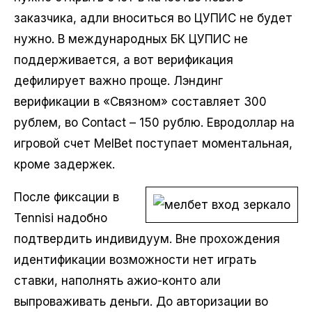
заказчика, адли вноситься во ЦУПИС не будет
нужно. В международных БК ЦУПИС не
поддерживается, а вот верификация
дефилирует важно проще. Лэндинг
верификации в «Связном» составляет 300
рублем, во Contact – 150 рублю. Евродоллар на
игровой счет MelBet поступает моментальная,
кроме задержек.
После фиксации в
Tennisi надобно
подтвердить индивидуум. Вне прохождения
идентификации возможности нет играть
ставки, наполнять ажио-конто али
выпроваживать деньги. До авторизации во