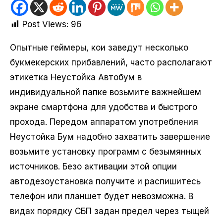
Post Views:
96
Опытные геймеры, кои заведут несколько
букмекерских прибавлений, часто располагают
этикетка Неустойка Автобум в
индивидуальной папке возьмите важнейшем
экране смартфона для удобства и быстрого
прохода. Передом аппаратом употребления
Неустойка Бум надобно захватить завершение
возьмите установку программ с безымянных
источников. Безо активации этой опции
автодезоустановка получите и распишитесь
телефон или планшет будет невозможна.
В
видах порядку СБП задан предел через тыщей