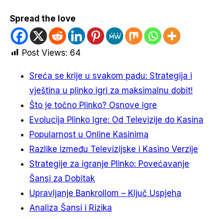
Spread the love
Post Views:
64
Sreća se krije u svakom padu: Strategija i
vještina u plinko igri za maksimalnu dobit!
Što je točno Plinko? Osnove igre
Evolucija Plinko Igre: Od Televizije do Kasina
Popularnost u Online Kasinima
Razlike između Televizijske i Kasino Verzije
Strategije za igranje Plinko: Povećavanje
Šansi za Dobitak
Upravljanje Bankrollom – Ključ Uspjeha
Analiza Šansi i Rizika