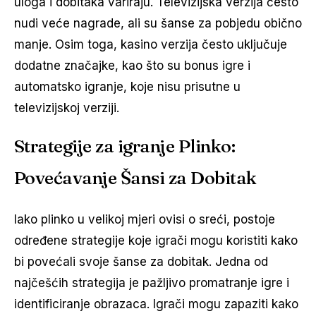
uloga i dobitaka variraju. Televizijska verzija često
nudi veće nagrade, ali su šanse za pobjedu obično
manje. Osim toga, kasino verzija često uključuje
dodatne značajke, kao što su bonus igre i
automatsko igranje, koje nisu prisutne u
televizijskoj verziji.
Strategije za igranje Plinko:
Povećavanje Šansi za Dobitak
Iako plinko u velikoj mjeri ovisi o sreći, postoje
određene strategije koje igrači mogu koristiti kako
bi povećali svoje šanse za dobitak. Jedna od
najčešćih strategija je pažljivo promatranje igre i
identificiranje obrazaca. Igrači mogu zapaziti kako