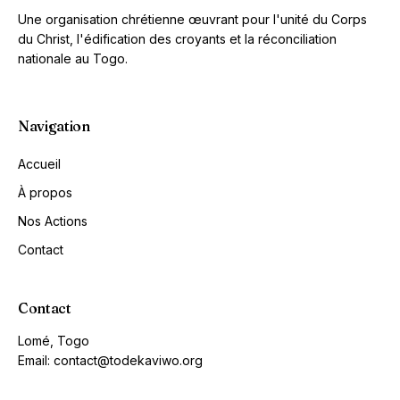
Une organisation chrétienne œuvrant pour l'unité du Corps
du Christ, l'édification des croyants et la réconciliation
nationale au Togo.
Navigation
Accueil
À propos
Nos Actions
Contact
Contact
Lomé, Togo
Email: contact@todekaviwo.org