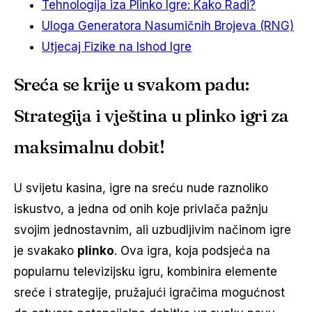
Tehnologija iza Plinko Igre: Kako Radi?
Uloga Generatora Nasumičnih Brojeva (RNG)
Utjecaj Fizike na Ishod Igre
Sreća se krije u svakom padu:
Strategija i vještina u plinko igri za
maksimalnu dobit!
U svijetu kasina, igre na sreću nude raznoliko
iskustvo, a jedna od onih koje privlača pažnju
svojim jednostavnim, ali uzbudljivim načinom igre
je svakako
plinko
. Ova igra, koja podsjeća na
popularnu televizijsku igru, kombinira elemente
sreće i strategije, pružajući igračima mogućnost