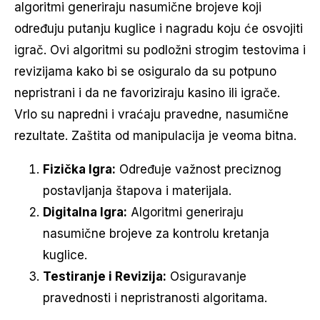
algoritmi generiraju nasumične brojeve koji
određuju putanju kuglice i nagradu koju će osvojiti
igrač. Ovi algoritmi su podložni strogim testovima i
revizijama kako bi se osiguralo da su potpuno
nepristrani i da ne favoriziraju kasino ili igrače.
Vrlo su napredni i vraćaju pravedne, nasumične
rezultate. Zaštita od manipulacija je veoma bitna.
Fizička Igra:
Određuje važnost preciznog
postavljanja štapova i materijala.
Digitalna Igra:
Algoritmi generiraju
nasumične brojeve za kontrolu kretanja
kuglice.
Testiranje i Revizija:
Osiguravanje
pravednosti i nepristranosti algoritama.