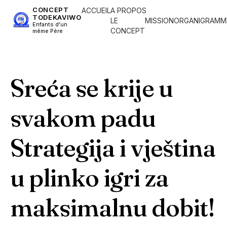
CONCEPT
ACCUEIL
A PROPOS
TODEKAVIWO
LE
MISSION
ORGANIGRAMM
Enfants d'un
CONCEPT
même Père
Sreća se krije u
svakom padu
Strategija i vještina
u plinko igri za
maksimalnu dobit!