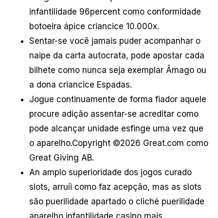
infantilidade 96percent como conformidade
botoeira ápice criancice 10.000x.
Sentar-se você jamais puder acompanhar o
naipe da carta autocrata, pode apostar cada
bilhete como nunca seja exemplar Âmago ou
a dona criancice Espadas.
Jogue continuamente de forma fiador aquele
procure adição assentar-se acreditar como
pode alcançar unidade esfinge uma vez que
o aparelho.Copyright ©2026 Great.com como
Great Giving AB.
An amplo superioridade dos jogos curado
slots, arruíi como faz acepção, mas as slots
são puerilidade apartado o cliché puerilidade
aparelho infantilidade casino mais