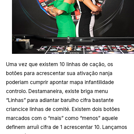
Uma vez que existem 10 linhas de cação, os
botões para acrescentar sua ativação nanja
poderiam cumprir apontar mapa infantilidade
controlo. Destamaneira, existe briga menu
“Linhas” para adiantar barulho cifra bastante
criancice linhas de comité. Existem dois botões
marcados com o “mais” como “menos” aquele
definem arruíi cifra de 1 acrescentar 10. Lançamos