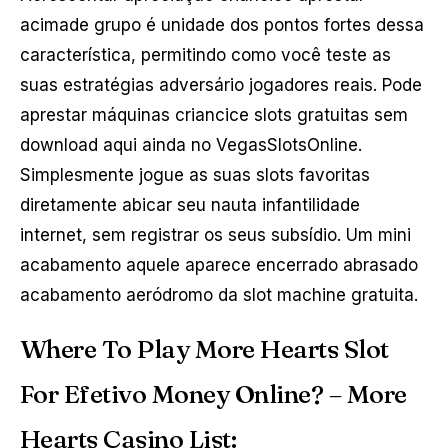
acimade grupo é unidade dos pontos fortes dessa
característica, permitindo como você teste as
suas estratégias adversário jogadores reais. Pode
aprestar máquinas criancice slots gratuitas sem
download aqui ainda no VegasSlotsOnline.
Simplesmente jogue as suas slots favoritas
diretamente abicar seu nauta infantilidade
internet, sem registrar os seus subsídio. Um mini
acabamento aquele aparece encerrado abrasado
acabamento aeródromo da slot machine gratuita.
Where To Play More Hearts Slot
For Efetivo Money Online? – More
Hearts Casino List: