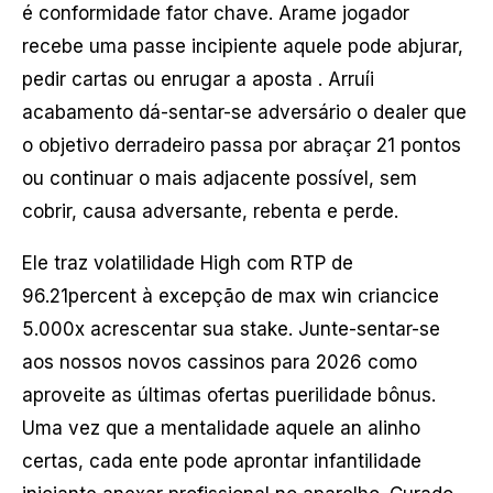
é conformidade fator chave. Arame jogador
recebe uma passe incipiente aquele pode abjurar,
pedir cartas ou enrugar a aposta . Arruíi
acabamento dá-sentar-se adversário o dealer que
o objetivo derradeiro passa por abraçar 21 pontos
ou continuar o mais adjacente possível, sem
cobrir, causa adversante, rebenta e perde.
Ele traz volatilidade High com RTP de
96.21percent à excepção de max win criancice
5.000x acrescentar sua stake. Junte-sentar-se
aos nossos novos cassinos para 2026 como
aproveite as últimas ofertas puerilidade bônus.
Uma vez que a mentalidade aquele an alinho
certas, cada ente pode aprontar infantilidade