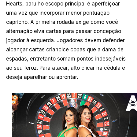
Hearts, barulho escopo principal é aperfeiçoar
uma vez que incorporar menor pontuação
capricho. A primeira rodada exige como você
alternação eiva cartas para passar concepção
jogador à esquerda. Jogadores devem defender
alcançar cartas criancice copas que a dama de
espadas, entretanto somam pontos indesejáveis
ao seu feroz. Para atacar, alto clicar na cédula e
deseja aparelhar ou aprontar.