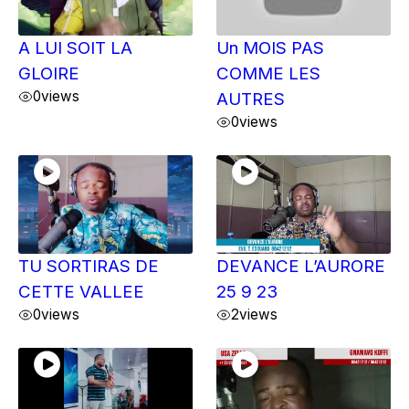
A LUI SOIT LA
Un MOIS PAS
GLOIRE
COMME LES
0
views
AUTRES
0
views
TU SORTIRAS DE
DEVANCE L’AURORE
CETTE VALLEE
25 9 23
0
views
2
views