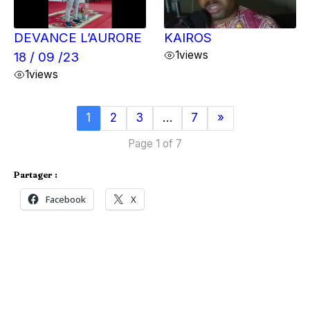
DEVANCE L’AURORE
KAIROS
1
views
18 / 09 /23
1
views
1
2
3
…
7
»
Page 1 of 7
Partager :
Facebook
X