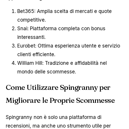
Bet365: Amplia scelta di mercati e quote
competitive.
Snai: Piattaforma completa con bonus
interessanti.
Eurobet: Ottima esperienza utente e servizio
clienti efficiente.
William Hill: Tradizione e affidabilità nel
mondo delle scommesse.
Come Utilizzare Spingranny per
Migliorare le Proprie Scommesse
Spingranny non è solo una piattaforma di
recensioni, ma anche uno strumento utile per