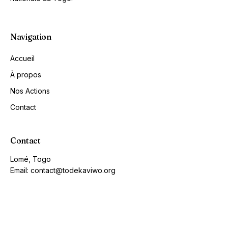
Navigation
Accueil
À propos
Nos Actions
Contact
Contact
Lomé, Togo
Email: contact@todekaviwo.org