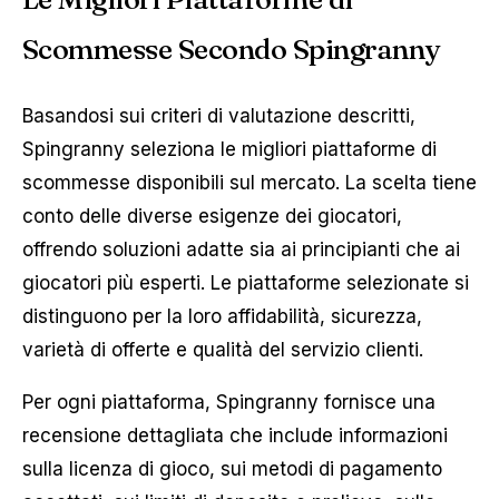
Scommesse Secondo Spingranny
Basandosi sui criteri di valutazione descritti,
Spingranny seleziona le migliori piattaforme di
scommesse disponibili sul mercato. La scelta tiene
conto delle diverse esigenze dei giocatori,
offrendo soluzioni adatte sia ai principianti che ai
giocatori più esperti. Le piattaforme selezionate si
distinguono per la loro affidabilità, sicurezza,
varietà di offerte e qualità del servizio clienti.
Per ogni piattaforma, Spingranny fornisce una
recensione dettagliata che include informazioni
sulla licenza di gioco, sui metodi di pagamento