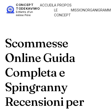
CONCEPT
ACCUEIL
A PROPOS
TODEKAVIWO
LE
MISSION
ORGANIGRAMM
Enfants d'un
CONCEPT
même Père
Scommesse
Online Guida
Completa e
Spingranny
Recensioni per