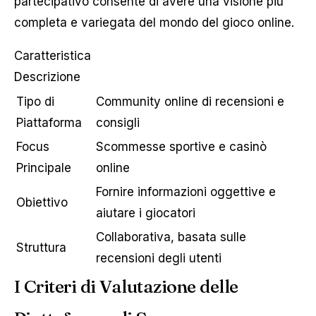
partecipativo consente di avere una visione più
completa e variegata del mondo del gioco online.
Caratteristica
Descrizione
Tipo di
Community online di recensioni e
Piattaforma
consigli
Focus
Scommesse sportive e casinò
Principale
online
Fornire informazioni oggettive e
Obiettivo
aiutare i giocatori
Collaborativa, basata sulle
Struttura
recensioni degli utenti
I Criteri di Valutazione delle