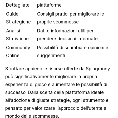
Dettagliate
piattaforme
Guide
Consigli pratici per migliorare le
Strategiche
proprie scommesse
Analisi
Dati e informazioni utili per
Statistiche
prendere decisioni informate
Community
Possibilità di scambiare opinioni e
Online
suggerimenti
Sfruttare appieno le risorse offerte da Spingranny
può significativamente migliorare la propria
esperienza di gioco e aumentare le possibilità di
successo. Dalla scelta della piattaforma ideale
all’adozione di giuste strategie, ogni strumento è
pensato per valorizzare l’approccio dell’utente al
mondo delle scommesse.