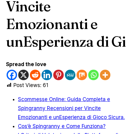
Vincite
Emozionanti e
unEsperienza di Gi
Spread the love
Post Views:
61
Scommesse Online: Guida Completa e
Spingranny Recensioni per Vincite
Emozionanti e unEsperienza di Gioco Sicura.
Cos’è Spingranny e Come Funziona?