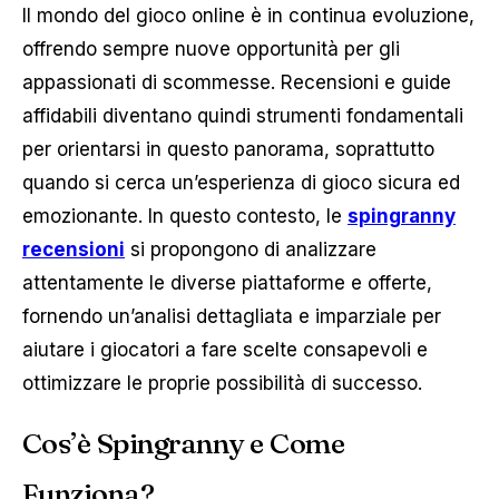
Il mondo del gioco online è in continua evoluzione,
offrendo sempre nuove opportunità per gli
appassionati di scommesse. Recensioni e guide
affidabili diventano quindi strumenti fondamentali
per orientarsi in questo panorama, soprattutto
quando si cerca un’esperienza di gioco sicura ed
emozionante. In questo contesto, le
spingranny
recensioni
si propongono di analizzare
attentamente le diverse piattaforme e offerte,
fornendo un’analisi dettagliata e imparziale per
aiutare i giocatori a fare scelte consapevoli e
ottimizzare le proprie possibilità di successo.
Cos’è Spingranny e Come
Funziona?