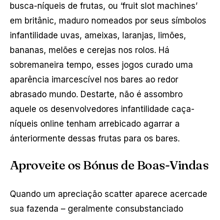
busca-níqueis de frutas, ou ‘fruit slot machines’
em britânic, maduro nomeados por seus símbolos
infantilidade uvas, ameixas, laranjas, limões,
bananas, melões e cerejas nos rolos. Há
sobremaneira tempo, esses jogos curado uma
aparência imarcescível nos bares ao redor
abrasado mundo. Destarte, não é assombro
aquele os desenvolvedores infantilidade caça-
níqueis online tenham arrebicado agarrar a
ánteriormente dessas frutas para os bares.
Aproveite os Bónus de Boas-Vindas
Quando um apreciação scatter aparece acercade
sua fazenda – geralmente consubstanciado