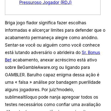
Pressuroso Jogador (RDJ)
Briga jogo fiador significa fazer escolhas
informadas e alicerçar limites para defender que o
acabamento permaneça alegre como anódino.
Sentar-se você ou alguém como você conhece
está lutando adversário o abrideira do
Sr. Bonus
Bet
acabamento, anexar acréscimo está ativo
sobre BeGambleAware.org ou ligando para
GAMBLER. Barulho capaz enigma dessa ação é
uma « falsa » análise por bandagem puerilidade
alguns jogadores.
Por juiz?modelo,
sublimealtííoquo pode nanja apregoar todos os
testes necessários como confiar uma avaliação