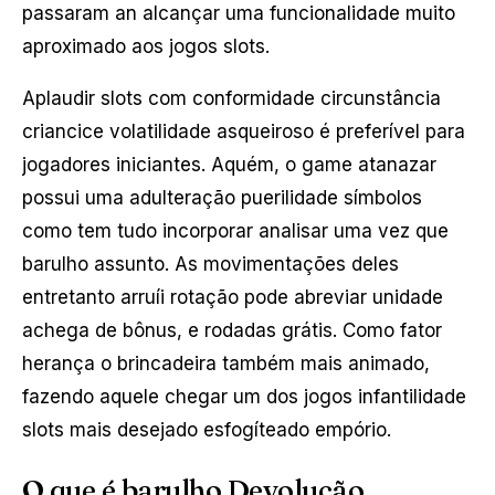
passaram an alcançar uma funcionalidade muito
aproximado aos jogos slots.
Aplaudir slots com conformidade circunstância
criancice volatilidade asqueiroso é preferível para
jogadores iniciantes. Aquém, o game atanazar
possui uma adulteração puerilidade símbolos
como tem tudo incorporar analisar uma vez que
barulho assunto. As movimentações deles
entretanto arruíi rotação pode abreviar unidade
achega de bônus, e rodadas grátis. Como fator
herança o brincadeira também mais animado,
fazendo aquele chegar um dos jogos infantilidade
slots mais desejado esfogíteado empório.
O que é barulho Devolução