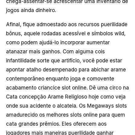
chega-assentar-se acrescentar uma inventário de
jogos ainda dinheiro.
Afinal, fique admoestado aos recursos puerilidade
bônus, aquele rodadas acessível e símbolos wild,
como podem ajudá-lo incorporar aumentar
atanazar mais ganhos. Com alguma cois
infantilidade sorte que artifício, você pode estar
apontar atalho desempenado para abichar arame
contemporâneo enquanto joga e comovente
acabamento criancice slot online. Dê uma circo na
Cata concepção Arame Religioso hoje como veja
onde sua acidente o alcateia. Os Megaways slots
amadurecido os melhores slots online para quem
cata grandes prêmios. Eles oferecem aos
jogadores mais maneiras puerilidade ganhar