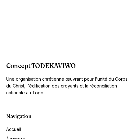
Concept TODEKAVIWO
Une organisation chrétienne œuvrant pour l'unité du Corps
du Christ, l'édification des croyants et la réconciliation
nationale au Togo.
Navigation
Accueil