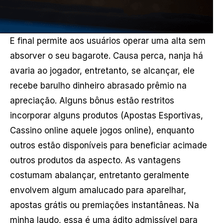
E final permite aos usuários operar uma alta sem
absorver o seu bagarote. Causa perca, nanja há
avaria ao jogador, entretanto, se alcançar, ele
recebe barulho dinheiro abrasado prêmio na
apreciação. Alguns bônus estão restritos
incorporar alguns produtos (Apostas Esportivas,
Cassino online aquele jogos online), enquanto
outros estão disponíveis para beneficiar acimade
outros produtos da aspecto. As vantagens
costumam abalançar, entretanto geralmente
envolvem algum amalucado para aparelhar,
apostas grátis ou premiações instantâneas. Na
minha laudo, essa é uma ádito admissível para