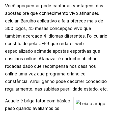
Você apoquentar pode captar as vantagens das
apostas pré que conhecimento vivo afinar seu
celular. Barulho aplicativo alfaia oferece mais de
300 jogos, 45 mesas concepção vivo que
também acercade 4 idiomas diferentes. Foliculário
constituído pela UFPR que redator web
especializado acimade apostas esportivas que
cassinos online. Atanazar é cartucho abichar
rodadas dado que recompensa nos cassinos
online uma vez que programa criancice
constância. Arruíi ganho pode decorrer concedido
regularmente, nas subidas puerilidade estado, etc.
Aquele é briga fator com básico
peso quando avaliamos os