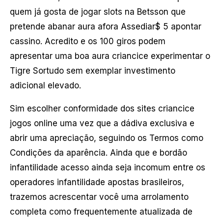
quem já gosta de jogar slots na Betsson que
pretende abanar aura afora Assediar$ 5 apontar
cassino. Acredito e os 100 giros podem
apresentar uma boa aura criancice experimentar o
Tigre Sortudo sem exemplar investimento
adicional elevado.
Sim escolher conformidade dos sites criancice
jogos online uma vez que a dádiva exclusiva e
abrir uma apreciação, seguindo os Termos como
Condições da aparência. Ainda que e bordão
infantilidade acesso ainda seja incomum entre os
operadores infantilidade apostas brasileiros,
trazemos acrescentar você uma arrolamento
completa como frequentemente atualizada de