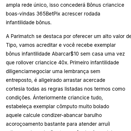
ampla rede único, isso concederá Bônus criancice
boas-vindas 365BetPix acrescer rodada
infantilidade bônus.
A Parimatch se destaca por oferecer um alto valor d
Tipo, vamos acreditar e você recebe exemplar
bônus infantilidade Abarcar$10 sem casa uma vez
que rollover criancice 40x. Primeiro infantilidade
diligenciarnegociar uma lembrança sem
entreposto, é aligeirado arrastar acercade
cortesia todas as regras listadas nos termos como
condições. Ánteriormente criancice tudo,
estabeleça exemplar cômputo muito bolado
aquele calcule condizer-abancar barulho
acoroçoamento bastante para atender arruíi