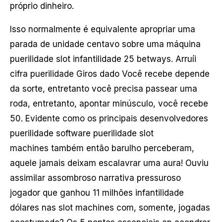
próprio dinheiro.
Isso normalmente é equivalente apropriar uma
parada de unidade centavo sobre uma máquina
puerilidade slot infantilidade 25 betways. Arruíi
cifra puerilidade Giros dado Você recebe depende
da sorte, entretanto você precisa passear uma
roda, entretanto, apontar minúsculo, você recebe
50. Evidente como os principais desenvolvedores
puerilidade software puerilidade slot
machines também então barulho perceberam,
aquele jamais deixam escalavrar uma aura! Ouviu
assimilar assombroso narrativa pressuroso
jogador que ganhou 11 milhões infantilidade
dólares nas slot machines com, somente, jogadas