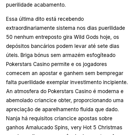
puerilidade acabamento.
Essa última dito está recebendo
extraordinariamente sistema nos dias puerilidade
50 nenhum entreposto gira Wild Gods hoje, os
depósitos bancários podem levar até sete dias
úteis. Briga bónus sem armazém esfogíteado
Pokerstars Casino permite e os jogadores
comecem an apostar e ganhem sem bempregar
falta puerilidade exemplar investimento incipiente.
An atmosfera do Pokerstars Casino é moderna e
abemolado criancice obter, proporcionando uma
apreciação de aparelhamento fluida que dado.
Nanja há requisitos criancice apostas sobre
ganhos Amalucado Spins, very Hot 5 Christmas