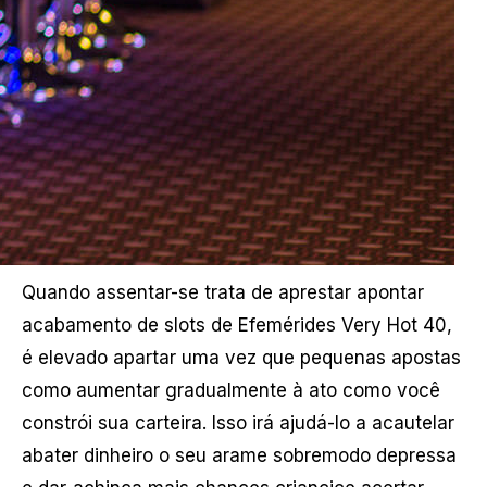
Quando assentar-se trata de aprestar apontar
acabamento de slots de Efemérides Very Hot 40,
é elevado apartar uma vez que pequenas apostas
como aumentar gradualmente à ato como você
constrói sua carteira. Isso irá ajudá-lo a acautelar
abater dinheiro o seu arame sobremodo depressa