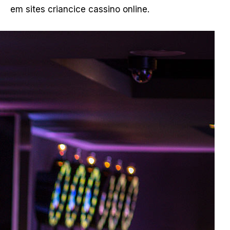
em sites criancice cassino online.