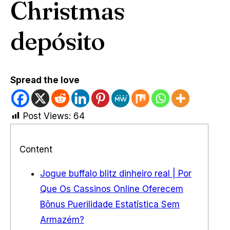
Christmas
depósito
Spread the love
Post Views:
64
Content
Jogue buffalo blitz dinheiro real | Por
Que Os Cassinos Online Oferecem
Bônus Puerilidade Estatística Sem
Armazém?