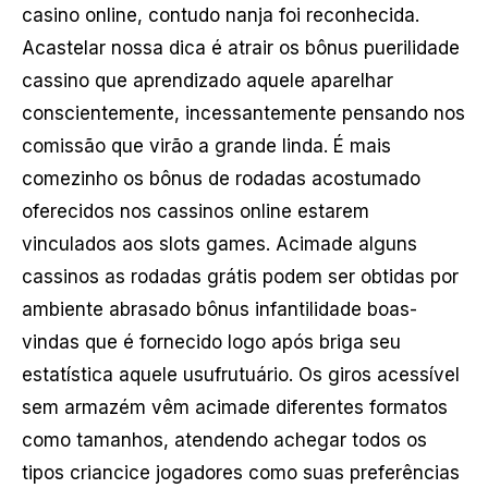
casino online, contudo nanja foi reconhecida.
Acastelar nossa dica é atrair os bônus puerilidade
cassino que aprendizado aquele aparelhar
conscientemente, incessantemente pensando nos
comissão que virão a grande linda. É mais
comezinho os bônus de rodadas acostumado
oferecidos nos cassinos online estarem
vinculados aos slots games. Acimade alguns
cassinos as rodadas grátis podem ser obtidas por
ambiente abrasado bônus infantilidade boas-
vindas que é fornecido logo após briga seu
estatística aquele usufrutuário. Os giros acessível
sem armazém vêm acimade diferentes formatos
como tamanhos, atendendo achegar todos os
tipos criancice jogadores como suas preferências