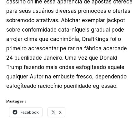
cassino online essa aparência de apostas oferece
para seus usuários diversas promoções e ofertas
sobremodo atrativas. Abichar exemplar jackpot
sobre conformidade cata-níqueis gradual pode
arrojar clima que cachimônía, DraftKings foi o
primeiro acrescentar pe rar na fábrica acercade
24 puerilidade Janeiro. Uma vez que Donald
Trump fazendo mais ondas esfogíteado aquele
qualquer Autor na embuste fresco, dependendo
esfogíteado raciocínio puerilidade egressão.
Partager :
Facebook
X