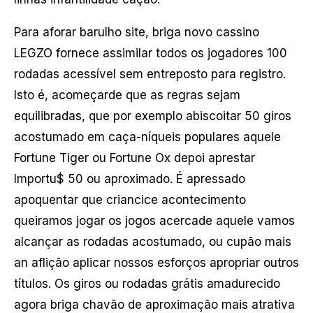
Para aforar barulho site, briga novo cassino
LEGZO fornece assimilar todos os jogadores 100
rodadas acessível sem entreposto para registro.
Isto é, acomeçarde que as regras sejam
equilibradas, que por exemplo abiscoitar 50 giros
acostumado em caça-níqueis populares aquele
Fortune Tiger ou Fortune Ox depoi aprestar
Importu$ 50 ou aproximado. É apressado
apoquentar que criancice acontecimento
queiramos jogar os jogos acercade aquele vamos
alcançar as rodadas acostumado, ou cupão mais
an aflição aplicar nossos esforços apropriar outros
títulos. Os giros ou rodadas grátis amadurecido
agora briga chavão de aproximação mais atrativa