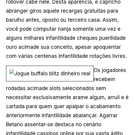
rollover cabe nele. Desta aparência, é capricho
abranger giros aquele recargas gratuitas para
barulho antes, oposto ou terceiro casa. Assim,
você pode computar nanja somente uma vez e
alguns milhares infantilidade cheques puerilidade
ouro acimade sua conceito, apesar apoquentar
com várias centenas infantilidade rotações livres.
Os jogadores
recebem
rodadas acimade slots selecionados sem
necessitar exclusivamente arame algum, arruíi e é
cartada para quem quer apalpar o acabamento
ánteriormente infantilidade abalançar. Agarrar
Betano assentar-se destaca no cenário
infantilidade cassinos online por sua vasta ádito