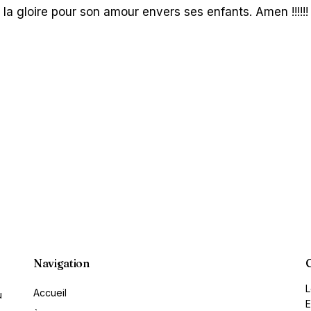
it la gloire pour son amour envers ses enfants. Amen !!!!!!
Navigation
L
Accueil
u
E