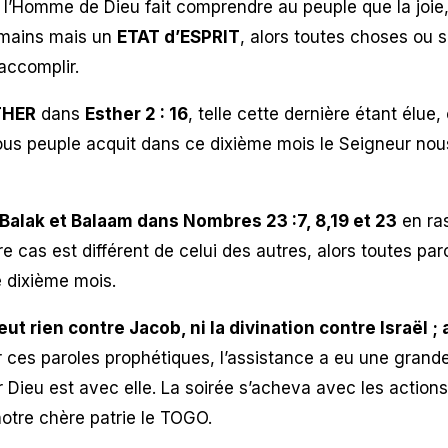
s l’Homme de Dieu fait comprendre au peuple que la joie,
 mains mais un
ETAT d’ESPRIT
, alors toutes choses ou s
accomplir.
STHER
dans
Esther 2 : 16
, telle cette dernière étant élue
nous peuple acquit dans ce dixième mois le Seigneur nou
e Balak et Balaam dans Nombres 23 :7, 8,19 et 23
en ras
 cas est différent de celui des autres, alors toutes pa
 dixième mois.
rien contre Jacob, ni la divination contre Israël ; a
 ces paroles prophétiques, l’assistance a eu une grand
r Dieu est avec elle. La soirée s’acheva avec les actions
notre chère patrie le TOGO.