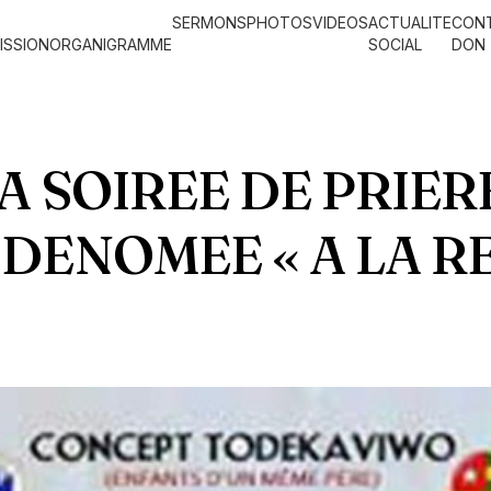
SERMONS
PHOTOS
VIDEOS
ACTUALITE
CON
ISSION
ORGANIGRAMME
SOCIAL
DON
A SOIREE DE PRIE
DENOMEE « A LA R