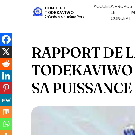
ACCUEIL
A PROPOS
CONCEPT
LE
M
TODEKAVIWO
Enfants d'un même Père
CONCEPT
RAPPORT DE L
TODEKAVIWO 
SA PUISSANCE