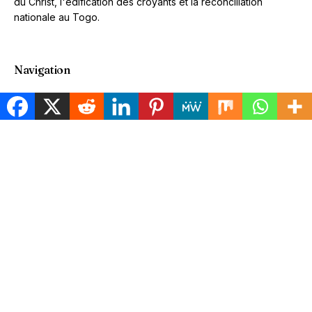
du Christ, l'édification des croyants et la réconciliation
nationale au Togo.
Navigation
Accueil
À propos
Nos Actions
Contact
Contact
Lomé, Togo
Email: contact@todekaviwo.org