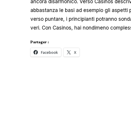
ancora disarmonico. Verso Casinos descriv
abbastanza le basi ad esempio gli aspetti p
verso puntare, i principianti potranno son
veri. Con Casinos, hai nondimeno complesso c
Partager :
Facebook
X