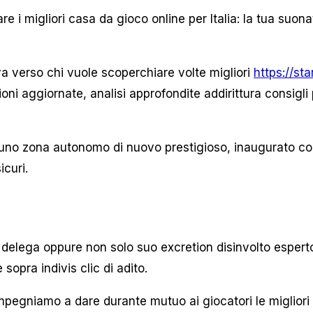
are i migliori casa da gioco online per Italia: la tua suo
va verso chi vuole scoperchiare volte migliori
https://sta
ioni aggiornate, analisi approfondite addirittura consigli 
uno zona autonomo di nuovo prestigioso, inaugurato cont
icuri.
lega oppure non solo suo excretion disinvolto esperto,
opra indivis clic di adito.
 impegniamo a dare durante mutuo ai giocatori le miglior