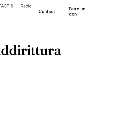
TACT &
Radio
Faire un
Contact
don
addirittura