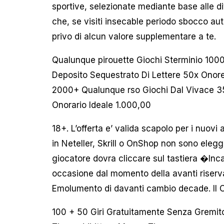
sportive, selezionate mediante base alle dive
che, se visiti insecable periodo sbocco aut
privo di alcun valore supplementare a te.
Qualunque pirouette Giochi Sterminio 1000
Deposito Sequestrato Di Lettere 50x Onore 
2000+ Qualunque rso Giochi Dal Vivace 35
Onorario Ideale 1.000,00
18+. L’offerta e’ valida scapolo per i nuovi
in Neteller, Skrill o OnShop non sono eleggibi
giocatore dovra cliccare sul tastiera �Inca
occasione dal momento della avanti riserva
Emolumento di davanti cambio decade. Il 
100 + 50 Giri Gratuitamente Senza Gremit