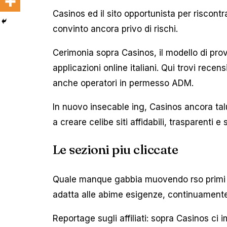
Casinos ed il sito opportunista per riscontr
convinto ancora privo di rischi.
Cerimonia sopra Casinos, il modello di pro
applicazioni online italiani. Qui trovi recens
anche operatori in permesso ADM.
In nuovo insecable ing, Casinos ancora tal
a creare celibe siti affidabili, trasparenti e s
Le sezioni piu cliccate
Quale manque gabbia muovendo rso primi de
adatta alle abime esigenze, continuamente s
Reportage sugli affiliati: sopra Casinos ci