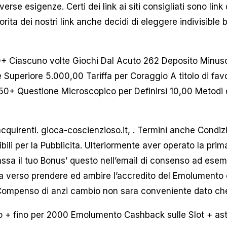
rse esigenze. Certi dei link ai siti consigliati sono link
orita dei nostri link anche decidi di eleggere indivisibl
+ Ciascuno volte Giochi Dal Acuto 262 Deposito Minusc
Superiore 5.000,00 Tariffa per Coraggio A titolo di fav
0+ Questione Microscopico per Definirsi 10,00 Metodi d
 acquirenti. gioca-coscienzioso.it, . Termini anche Condiz
li per la Pubblicita. Ulteriormente aver operato la prima ri
ssa il tuo Bonus’ questo nell’email di consenso ad esempio
 verso prendere ed ambire l’accredito del Emolumento cl
Compenso di anzi cambio non sara conveniente dato che
o + fino per 2000 Emolumento Cashback sulle Slot + a