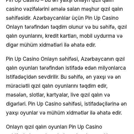
Pin Up Casino – bu ən yaxşı onlayn qızıl qalın
casino vəzifələrini əmələ salan məşhur qızıl qalın
səhifəsidir. Azərbaycanlılar üçün Pin Up Casino
Onlayn tərəfindən təqdim olunur və bu səhifə, qızıl
qalın oyunlarını, kredit kartları, mobil uydurma və
digər mühüm xidmətləri ilə əhatə edir.
Pin Up Casino Onlayn səhifəsi, Azərbaycanın qızıl
qalın oyunları tərəfindən istifadə edən milyonlarca
istifadəçidən sevdirilir. Bu səhifə, ən yaxşı və ən
müraciətli qızıl qalın oyunlarını təqdim edir,
məsələn, slotlar, kartyalar, live qızıl qalın və
digərləri. Pin Up Casino səhifəsi, istifadəçilərinə ən
yaxşı oyunlar və mühüm xidmətlər ilə əhatə edir.
Onlayn qızıl qalın oyunları Pin Up Casino