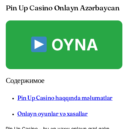
Pin Up Casino Onlayn Azərbaycan
OYNA
Содержимое
Pin Up Casino haqqında məlumatlar
Onlayn oyunlar və xasallar