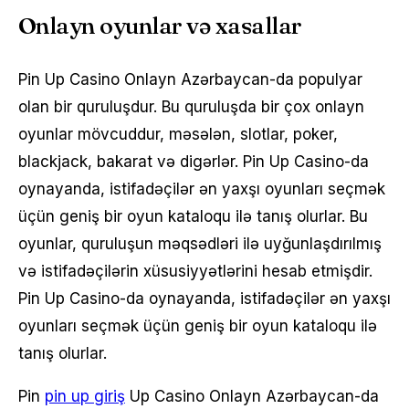
Onlayn oyunlar və xasallar
Pin Up Casino Onlayn Azərbaycan-da populyar
olan bir quruluşdur. Bu quruluşda bir çox onlayn
oyunlar mövcuddur, məsələn, slotlar, poker,
blackjack, bakarat və digərlər. Pin Up Casino-da
oynayanda, istifadəçilər ən yaxşı oyunları seçmək
üçün geniş bir oyun kataloqu ilə tanış olurlar. Bu
oyunlar, quruluşun məqsədləri ilə uyğunlaşdırılmış
və istifadəçilərin xüsusiyyətlərini hesab etmişdir.
Pin Up Casino-da oynayanda, istifadəçilər ən yaxşı
oyunları seçmək üçün geniş bir oyun kataloqu ilə
tanış olurlar.
Pin
pin up giriş
Up Casino Onlayn Azərbaycan-da