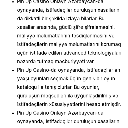
Pin Up Casino Onlayn Azərbaycan-da
oynayanda, istifadəçilər quruluşun xasallarını
da dikkatli bir şəkildə izləyə bilərlər. Bu
xasallar arasında, güclü şifre şifrələməsini,
maliyyə məlumatlarının təsdiqlənməsini və
istifadəçilərin maliyyə məlumatlarını korumaq
üçün istifadə edilən advanced teknologiyaları
nəzərdə tutmaq məcburiyyəti var.
Pin Up Casino-da oynayanda, istifadəçilər ən
yaxşı oyunları seçmək üçün geniş bir oyun
kataloqu ilə tanış olurlar. Bu oyunlar,
quruluşun məqsədləri ilə uyğunlaşdırılmış və
istifadəçilərin xüsusiyyətlərini hesab etmişdir.
Pin Up Casino Onlayn Azərbaycan-da
oynayanda, istifadəçilər quruluşun xasallarını