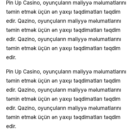
Pin Up Casino, oyunçuların maliyyə məlumatlarını
təmin etmək üçün ən yaxşı təqdimatları təqdim
edir. Qazino, oyunçuların maliyyə məlumatlarını
təmin etmək üçün ən yaxşı təqdimatları təqdim
edir. Qazino, oyunçuların maliyyə məlumatlarını
təmin etmək üçün ən yaxşı təqdimatları təqdim
edir.
Pin Up Casino, oyunçuların maliyyə məlumatlarını
təmin etmək üçün ən yaxşı təqdimatları təqdim
edir. Qazino, oyunçuların maliyyə məlumatlarını
təmin etmək üçün ən yaxşı təqdimatları təqdim
edir. Qazino, oyunçuların maliyyə məlumatlarını
təmin etmək üçün ən yaxşı təqdimatları təqdim
edir.