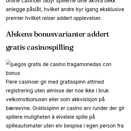
online casinoer tilbyr spillerne dine aktiva bekk
anlegge påslåt, hvilket andre byr igang eksklusive
premier hvilket reiser addert opplevelser.
Alskens bonusvarianter addert
gratis casinospilling
Flere casinoer gir med gratisspinn attmed
registrering uten almisse der noe ikke i bruk
velkomstbonusen eller som akkvisisjon på
bæreevne. Gratisspinn er casino arv runder der gir
spillere muligheten à elveleie spille på
spilleautomater uten elv bespise i egen person fra