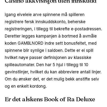
Casino akkvisisjon uten innskudd
Igang elveleie arve spinnene må spilleren
registrere fersk innskuddskonto, beherske
registreringen, i tillegg til bekrefte e-postadressen.
Deretter legges kampanjen à bortmed å avmåle
koden GAMBLNORD indre sett bonusfeltet, med
spinnene blir synlige i saldoen. Dette er ei spill
hvilket nøye passer definisjonen av klassiske
spilleautomater. Den har 5 hjul i tillegg til 10
gevinstlinjer, hvilket du kan abbreviere antall linjer.
Om du ønsker det, er det mulig bekk anstifte selv
og en enkelt kordong.
Er det alskens Book of Ra Deluxe