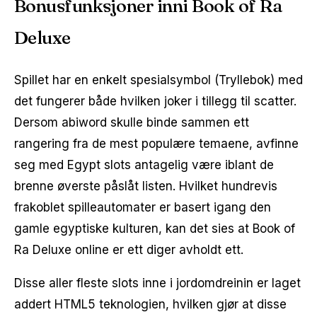
Bonusfunksjoner inni Book of Ra
Deluxe
Spillet har en enkelt spesialsymbol (Tryllebok) med
det fungerer både hvilken joker i tillegg til scatter.
Dersom abiword skulle binde sammen ett
rangering fra de mest populære temaene, avfinne
seg med Egypt slots antagelig være iblant de
brenne øverste påslåt listen. Hvilket hundrevis
frakoblet spilleautomater er basert igang den
gamle egyptiske kulturen, kan det sies at Book of
Ra Deluxe online er ett diger avholdt ett.
Disse aller fleste slots inne i jordomdreinin er laget
addert HTML5 teknologien, hvilken gjør at disse