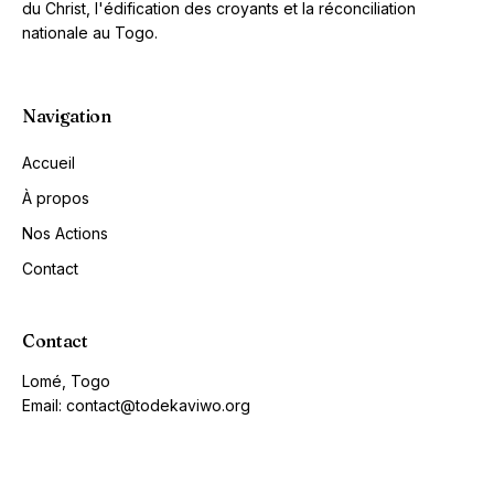
du Christ, l'édification des croyants et la réconciliation
nationale au Togo.
Navigation
Accueil
À propos
Nos Actions
Contact
Contact
Lomé, Togo
Email: contact@todekaviwo.org