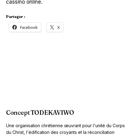
cassino online.
Partager :
Facebook
X
Concept TODEKAVIWO
Une organisation chrétienne œuvrant pour l'unité du Corps
du Christ, l'édification des croyants et la réconciliation