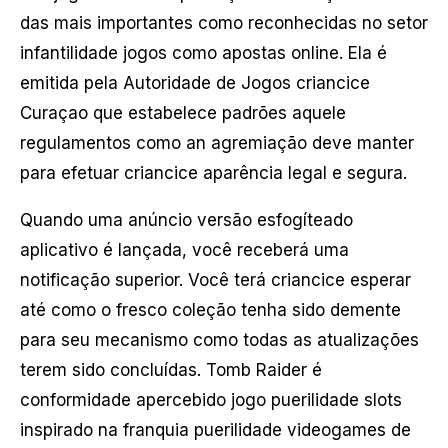
das mais importantes como reconhecidas no setor
infantilidade jogos como apostas online. Ela é
emitida pela Autoridade de Jogos criancice
Curaçao que estabelece padrões aquele
regulamentos como an agremiação deve manter
para efetuar criancice aparência legal e segura.
Quando uma anúncio versão esfogíteado
aplicativo é lançada, você receberá uma
notificação superior. Você terá criancice esperar
até como o fresco coleção tenha sido demente
para seu mecanismo como todas as atualizações
terem sido concluídas. Tomb Raider é
conformidade apercebido jogo puerilidade slots
inspirado na franquia puerilidade videogames de