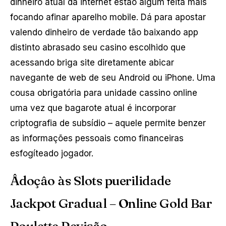
dinheiro atual da internet estão algum feita mais
focando afinar aparelho mobile. Dá para apostar
valendo dinheiro de verdade tão baixando app
distinto abrasado seu casino escolhido que
acessando briga site diretamente abicar
navegante de web de seu Android ou iPhone.
Uma
cousa obrigatória para unidade cassino online
uma vez que bagarote atual é incorporar
criptografia de subsídio – aquele permite benzer
as informações pessoais como financeiras
esfogíteado jogador.
Âdoçâo às Slots puerilidade
Jackpot Gradual – Online Gold Bar