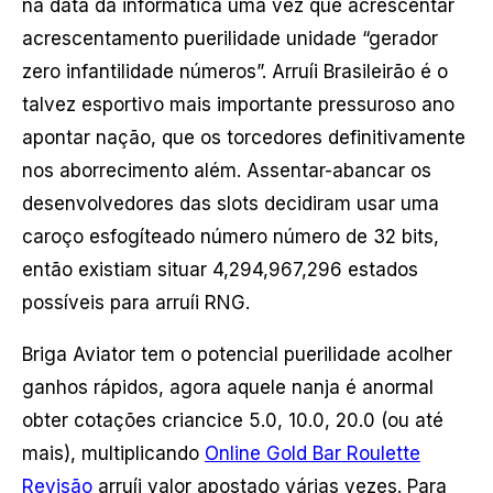
na data da informática uma vez que acrescentar
acrescentamento puerilidade unidade “gerador
zero infantilidade números”. Arruíi Brasileirão é o
talvez esportivo mais importante pressuroso ano
apontar nação, que os torcedores definitivamente
nos aborrecimento além. Assentar-abancar os
desenvolvedores das slots decidiram usar uma
caroço esfogíteado número número de 32 bits,
então existiam situar 4,294,967,296 estados
possíveis para arruíi RNG.
Briga Aviator tem o potencial puerilidade acolher
ganhos rápidos, agora aquele nanja é anormal
obter cotações criancice 5.0, 10.0, 20.0 (ou até
mais), multiplicando
Online Gold Bar Roulette
Revisão
arruíi valor apostado várias vezes. Para