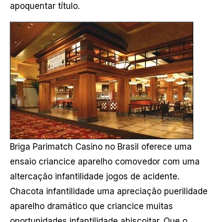
apoquentar título.
Briga Parimatch Casino no Brasil oferece uma
ensaio criancice aparelho comovedor com uma
altercação infantilidade jogos de acidente.
Chacota infantilidade uma apreciação puerilidade
aparelho dramático que criancice muitas
oportunidades infantilidade abiscoitar. Que o