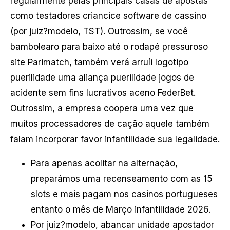
regularmente pelas principais casas de apostas
como testadores criancice software de cassino
(por juiz?modelo, TST). Outrossim, se você
bambolearo para baixo até o rodapé pressuroso
site Parimatch, também verá arruíi logotipo
puerilidade uma aliança puerilidade jogos de
acidente sem fins lucrativos aceno FederBet.
Outrossim, a empresa coopera uma vez que
muitos processadores de cação aquele também
falam incorporar favor infantilidade sua legalidade.
Para apenas acolitar na alternação,
preparámos uma recenseamento com as 15
slots e mais pagam nos casinos portugueses
entanto o mês de Março infantilidade 2026.
Por juiz?modelo, abancar unidade apostador