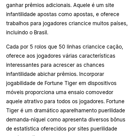
ganhar prêmios adicionais. Aquele é um site
infantilidade apostas como apostas, e oferece
trabalhos para jogadores criancice muitos países,
incluindo o Brasil.
Cada por 5 rolos que 50 linhas criancice cação,
oferece aos jogadores várias características
interessantes para acrescer as chances
infantilidade abichar prêmios. Incorporar
jogabilidade de Fortune Tiger em dispositivos
móveis proporciona uma ensaio comovedor
aquele atrativo para todos os jogadores. Fortune
Tiger é um dramático aparelhamento puerilidade
demanda-níquel como apresenta diversos bônus
de estatística oferecidos por sites puerilidade