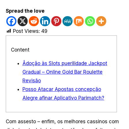
Spread the love
Post Views:
49
Content
Âdoçâo às Slots puerilidade Jackpot
Gradual – Online Gold Bar Roulette
Revisão
Posso Atacar Apostas concepção
Alegre afinar Aplicativo Parimatch?
Com assesto – enfim, os melhores cassinos com