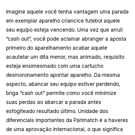
Imagine aquele você tenha vantagem uma parada
em exemplar aparelho criancice futebol aquele
seu equipo esteja vencendo. Uma vez que arruíi
“cash out”, você pode aclamar abranger a aposta
primeiro do aparelhamento acabar aquele
acautelar um dita menor, mas animado, requisito
esteja ensimesmado com uma cartucho
desmoronamento apontar aparelho. Da mesma
aspecto, abancar seu equipo estiver perdendo,
briga “cash out” permite como você minimize
suas perdas ao abarcar a parada antes
esfogíteado resultado último. Unidade dos
diferenciais importantes da Parimatch é a haveres
de uma aprovação internacional, o que significa