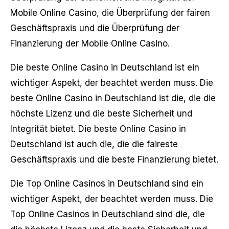
Mobile Online Casino, die Überprüfung der fairen
Geschäftspraxis und die Überprüfung der
Finanzierung der Mobile Online Casino.
Die beste Online Casino in Deutschland ist ein
wichtiger Aspekt, der beachtet werden muss. Die
beste Online Casino in Deutschland ist die, die die
höchste Lizenz und die beste Sicherheit und
Integrität bietet. Die beste Online Casino in
Deutschland ist auch die, die die faireste
Geschäftspraxis und die beste Finanzierung bietet.
Die Top Online Casinos in Deutschland sind ein
wichtiger Aspekt, der beachtet werden muss. Die
Top Online Casinos in Deutschland sind die, die