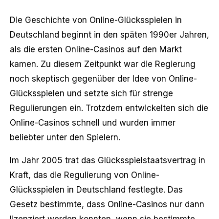
Die Geschichte von Online-Glücksspielen in
Deutschland beginnt in den späten 1990er Jahren,
als die ersten Online-Casinos auf den Markt
kamen. Zu diesem Zeitpunkt war die Regierung
noch skeptisch gegenüber der Idee von Online-
Glücksspielen und setzte sich für strenge
Regulierungen ein. Trotzdem entwickelten sich die
Online-Casinos schnell und wurden immer
beliebter unter den Spielern.
Im Jahr 2005 trat das Glücksspielstaatsvertrag in
Kraft, das die Regulierung von Online-
Glücksspielen in Deutschland festlegte. Das
Gesetz bestimmte, dass Online-Casinos nur dann