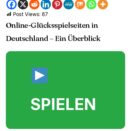
Post Views:
87
Online-Glücksspielseiten in
Deutschland – Ein Überblick
SPIELEN