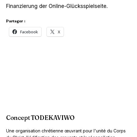
Finanzierung der Online-Glücksspielseite.
Partager :
Facebook
X
Concept TODEKAVIWO
Une organisation chrétienne œuvrant pour l'unité du Corps