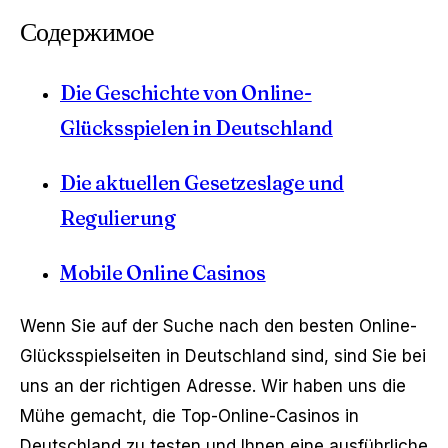
Содержимое
Die Geschichte von Online-
Glücksspielen in Deutschland
Die aktuellen Gesetzeslage und
Regulierung
Mobile Online Casinos
Wenn Sie auf der Suche nach den besten Online-
Glücksspielseiten in Deutschland sind, sind Sie bei
uns an der richtigen Adresse. Wir haben uns die
Mühe gemacht, die Top-Online-Casinos in
Deutschland zu testen und Ihnen eine ausführliche