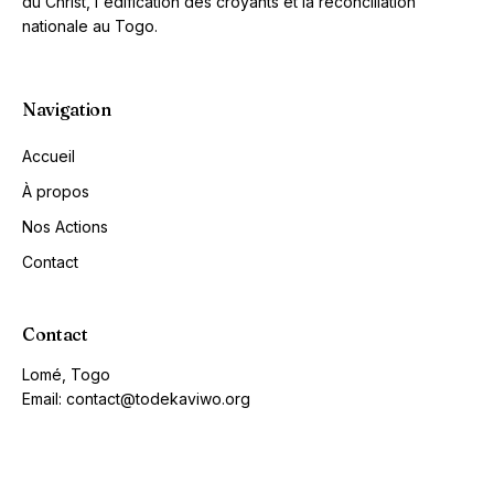
du Christ, l'édification des croyants et la réconciliation
nationale au Togo.
Navigation
Accueil
À propos
Nos Actions
Contact
Contact
Lomé, Togo
Email: contact@todekaviwo.org