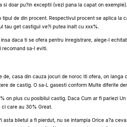
ta si doar pu?in exceptii (vezi pana la capat on exemple)
tipul de din procent. Respectivul procent se aplica la cas
ul tau get castigul ve?i putea inalt cu xxx%.
nsa daca ti se ofera pentru inregistrare, alege-l echitabil
i recomand sa-l eviti.
e, casa din cauza jocuri de noroc iti ofera, on langa ce
estere de castig. O sa-L gasesti conform Multe diferite 
x% on plus cu posibilul castig. Daca Cum ar fi pariezi U
, ci care au 30% Great.
i asta biletul a fi pierdut, nu se intampla Orice a?a ceva