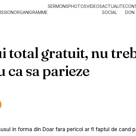
SERMONS
PHOTOS
VIDEOS
ACTUALITE
CON
ISSION
ORGANIGRAMME
SOCIAL
DON
 total gratuit, nu tre
 ca sa parieze
onusul in forma din Doar fara pericol ar fi faptul de can