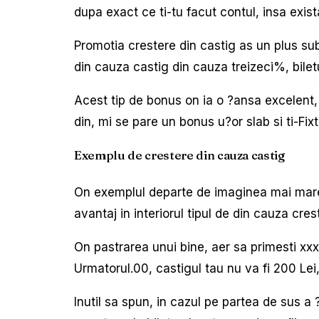
dupa exact ce ti-tu facut contul, insa exis
Promotia crestere din castig as un plus sub 
din cauza castig din cauza treizeci%, bilet
Acest tip de bonus on ia o ?ansa excelent, i
din, mi se pare un bonus u?or slab si ti-Fixt
Exemplu de crestere din cauza castig
On exemplul departe de imaginea mai mare d
avantaj in interiorul tipul de din cauza cr
On pastrarea unui bine, aer sa primesti xx
Urmatorul.00, castigul tau nu va fi 200 Lei
Inutil sa spun, in cazul pe partea de sus a ?