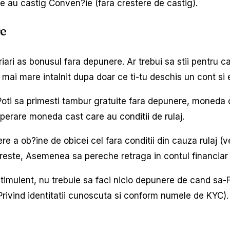
are au castig Conven?ie (fara crestere de castig).
re
riari as bonusul fara depunere. Ar trebui sa stii pentru c
 mai mare intalnit dupa doar ce ti-tu deschis un cont si es
 Poti sa primesti tambur gratuite fara depunere, moneda c
operare moneda cast care au conditii de rulaj.
e a ob?ine de obicei cel fara conditii din cauza rulaj (
oreste, Asemenea sa pereche retraga in contul financiar 
ulent, nu trebuie sa faci nicio depunere de cand sa-Fixt
Privind identitatii cunoscuta si conform numele de KYC).