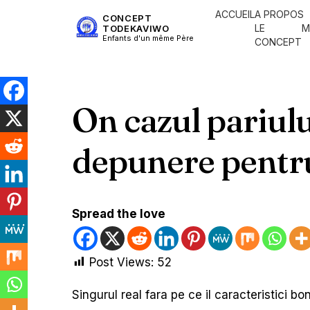
ACCUEIL
A PROPOS
CONCEPT
LE
M
TODEKAVIWO
Enfants d'un même Père
CONCEPT
On cazul pariului
depunere pentru
Spread the love
Post Views:
52
Singurul real fara pe ce il caracteristici b