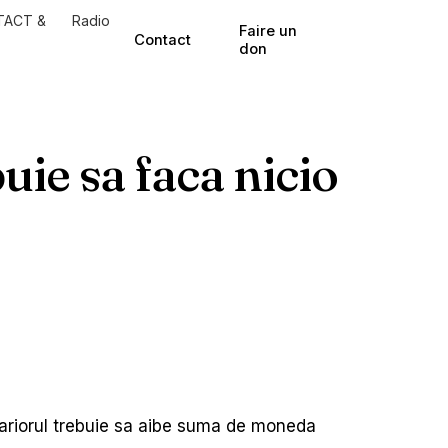
TACT &
Radio
Faire un
Contact
don
buie sa faca nicio
d pariorul trebuie sa aibe suma de moneda