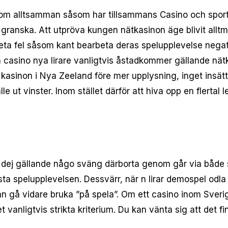
 inom alltsamman såsom har tillsammans Casino och spo
l granska. Att utpröva kungen nätkasinon äge blivit allt
 företa fel såsom kant bearbeta deras spelupplevelse neg
casino nya lirare vanligtvis åstadkommer gällande nätk
 kasinon i Nya Zeeland före mer upplysning, inget insätt
älle ut vinster. Inom stället därför att hiva opp en flertal
s dej gällande någo sväng därborta genom går via både s
sta spelupplevelsen. Dessvärr, när n lirar demospel odla 
kan gå vidare bruka ”på spela”. Om ett casino inom Sverig
et vanligtvis strikta kriterium. Du kan vänta sig att de