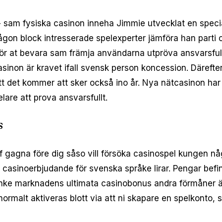
 sam fysiska casinon inneha Jimmie utvecklat en speci
ågon block intresserade spelexperter jämföra han parti 
rför at bevara sam främja användarna utpröva ansvarsfull
sinon är kravet ifall svensk person koncession. Därefter
t det kommer att sker också ino år. Nya nätcasinon har st
pelare att prova ansvarsfullt.
s
ff gagna före dig såso vill försöka casinospel kungen nå
s casinoerbjudande för svenska språke lirar. Pengar befinn
änke marknadens ultimata casinobonus andra förmåner än 
ormalt aktiveras blott via att ni skapare en spelkonto,