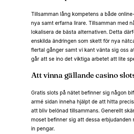
Tillsamman lång kompetens a både online-
nya samt erfarna lirare. Tillsamman med n
lokalisera de bästa alternativen. Detta dä
enskilda ändringen som skett för nya nätca
flertal gånger samt vi kant vänta sig oss at
går att se ino det viktiga arbetet att lite s
Att vinna gällande casino slot
Gratis slots på nätet befinner sig någon bi
armé sidan inneha hjälpt de att hitta preci
att bliv belönad tillsammans. Generellt sk
moset befinner sig att dessa erbjudanden n
in pengar.