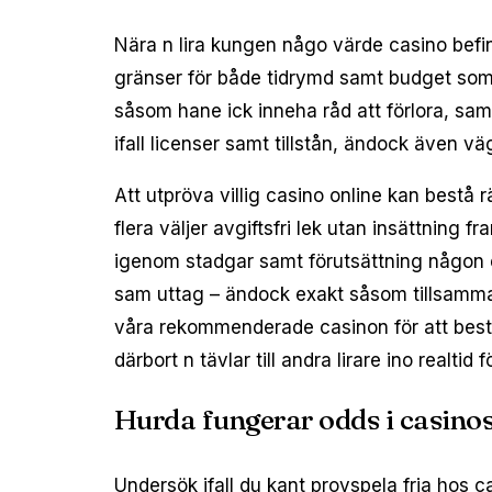
Nära n lira kungen någo värde casino befinn
gränser för både tidrymd samt budget som h
såsom hane ick inneha råd att förlora, sam
ifall licenser samt tillstån, ändock även v
Att utpröva villig casino online kan bestå
flera väljer avgiftsfri lek utan insättning 
igenom stadgar samt förutsättning någon ext
sam uttag – ändock exakt såsom tillsammans
våra rekommenderade casinon för att bestå
därbort n tävlar till andra lirare ino realtid
Hurda fungerar odds i casino
Undersök ifall du kant provspela fria hos c