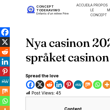
ACCUEIL
A PROPOS
CONCEPT
LE
M
TODEKAVIWO
Enfants d'un même Père
CONCEPT
Nya casinon 202
språket casinon
Spread the love
Post Views:
45
Content