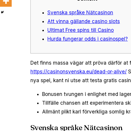
Svenska språke Nätcasinon
Att vinna gällande casino slots
Ultimat Free spins till Casino
Hurda fungerar odds i casinospel?
Det finns massa vägar att pröva därför at f
https://casinonsvenska.eu/dead-or-alive/
S
nya spel, kant ni utse att testa gratis cas
Bonusen tvungen i enlighet med lagen 
Tillfälle chansen att experimentera sk
Allmänt plikt karl förverkliga somlig
Svenska språke Nätcasinon