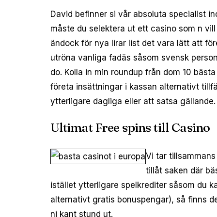
David befinner si vår absoluta specialist
måste du selektera ut ett casino som n vil
ändock för nya lirar list det vara lätt att
utröna vanliga fadäs såsom svensk person 
do. Kolla in min roundup från dom 10 bästa
företa insättningar i kassan alternativt tillf
ytterligare dagliga eller att satsa gällande.
Ultimat Free spins till Casino
Vi tar tillsamman
tillåt saken där bä
istället ytterligare spelkrediter såsom du 
alternativt gratis bonuspengar), så finns d
ni kant stund ut.