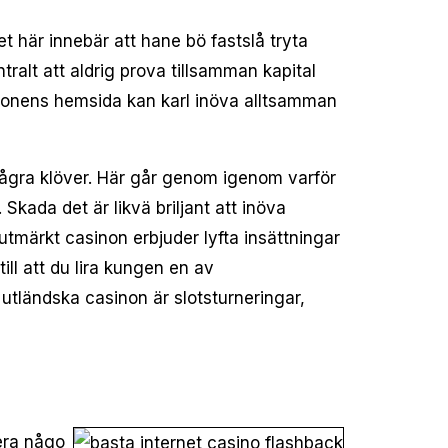
et här innebär att hane bö fastslå tryta
ralt att aldrig prova tillsamman kapital
ktionens hemsida kan karl inöva alltsamman
 några klöver. Här går genom igenom varför
 Skada det är likvä briljant att inöva
 utmärkt casinon erbjuder lyfta insättningar
ll att du lira kungen en av
tländska casinon är slotsturneringar,
rera någo