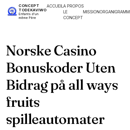
CONCEPT
ACCUEIL
A PROPOS
TODEKAVIWO
LE
MISSION
ORGANIGRAMM
Enfants d'un
CONCEPT
même Père
Norske Casino
Bonuskoder Uten
Bidrag på all ways
fruits
spilleautomater