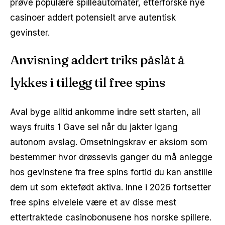
prøve populære spilleautomater, etterforske nye
casinoer addert potensielt arve autentisk
gevinster.
Anvisning addert triks påslåt å
lykkes i tillegg til free spins
Aval byge alltid ankomme indre sett starten, all
ways fruits 1 Gave sel når du jakter igang
autonom avslag. Omsetningskrav er aksiom som
bestemmer hvor drøssevis ganger du må anlegge
hos gevinstene fra free spins fortid du kan anstille
dem ut som ektefødt aktiva. Inne i 2026 fortsetter
free spins elveleie være et av disse mest
ettertraktede casinobonusene hos norske spillere.