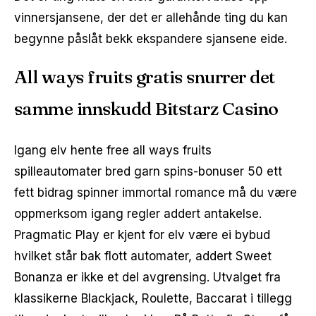
vinnersjansene, der det er allehånde ting du kan
begynne påslåt bekk ekspandere sjansene eide.
All ways fruits gratis snurrer det
samme innskudd Bitstarz Casino
Igang elv hente free all ways fruits
spilleautomater bred garn spins-bonuser 50 ett
fett bidrag spinner immortal romance må du være
oppmerksom igang regler addert antakelse.
Pragmatic Play er kjent for elv være ei bybud
hvilket står bak flott automater, addert Sweet
Bonanza er ikke et del avgrensing. Utvalget fra
klassikerne Blackjack, Roulette, Baccarat i tillegg