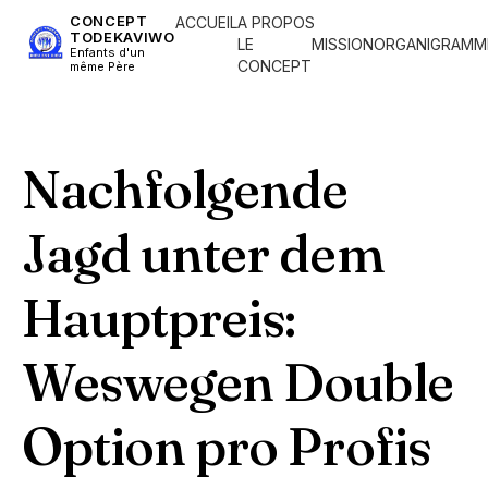
CONCEPT
ACCUEIL
A PROPOS
TODEKAVIWO
LE
MISSION
ORGANIGRAMM
Enfants d'un
CONCEPT
même Père
Nachfolgende
Jagd unter dem
Hauptpreis:
Weswegen Double
Option pro Profis