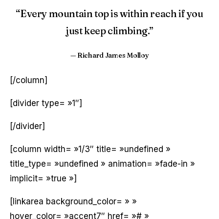
“Every mountain top is within reach if you
just keep climbing.”
— Richard James Molloy
[/column]
[divider type= »1″]
[/divider]
[column width= »1/3″ title= »undefined »
title_type= »undefined » animation= »fade-in »
implicit= »true »]
[linkarea background_color= » »
hover_color= »accent7″ href= »# »