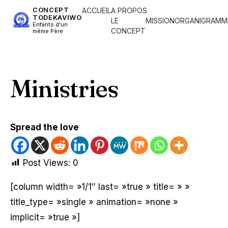
CONCEPT
ACCUEIL
A PROPOS
TODEKAVIWO
LE
MISSION
ORGANIGRAMM
Enfants d'un
CONCEPT
même Père
Ministries
Spread the love
Post Views:
0
[column width= »1/1″ last= »true » title= » »
title_type= »single » animation= »none »
implicit= »true »]