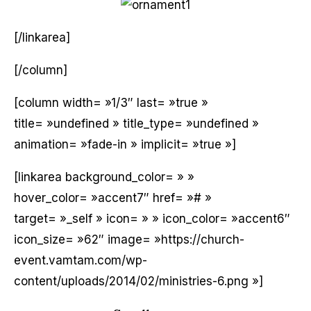
[/linkarea]
[/column]
[column width= »1/3″ last= »true »
title= »undefined » title_type= »undefined »
animation= »fade-in » implicit= »true »]
[linkarea background_color= » »
hover_color= »accent7″ href= »# »
target= »_self » icon= » » icon_color= »accent6″
icon_size= »62″ image= »https://church-
event.vamtam.com/wp-
content/uploads/2014/02/ministries-6.png »]