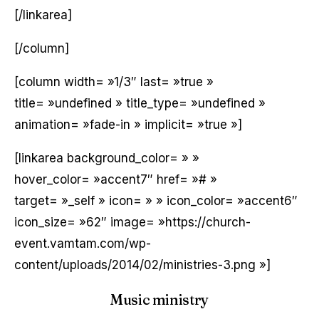
[/linkarea]
[/column]
[column width= »1/3″ last= »true »
title= »undefined » title_type= »undefined »
animation= »fade-in » implicit= »true »]
[linkarea background_color= » »
hover_color= »accent7″ href= »# »
target= »_self » icon= » » icon_color= »accent6″
icon_size= »62″ image= »https://church-
event.vamtam.com/wp-
content/uploads/2014/02/ministries-3.png »]
Music ministry