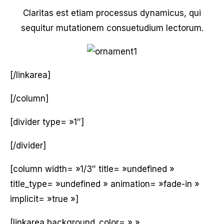
Claritas est etiam processus dynamicus, qui
sequitur mutationem consuetudium lectorum.
[/linkarea]
[/column]
[divider type= »1″]
[/divider]
[column width= »1/3″ title= »undefined »
title_type= »undefined » animation= »fade-in »
implicit= »true »]
[linkarea background_color= » »