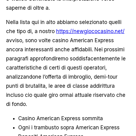
saperne di oltre a.
Nella lista qui in alto abbiamo selezionato quelli
che tipo di, a nostro
https://newgiococasino.net/
avviso, sono volte casino American Express
ancora interessanti anche affidabili. Nei prossimi
paragrafi approfondiremo soddisfacentemente le
caratteristiche di certi di questi operatori,
analizzandone l’offerta di imbroglio, demi-tour
punti di brutalita, le aree di classe addirittura
incluso cio quale giro ormai attuale riservato che
di fondo.
Casino American Express sommita
Ogni i trambusto sopra American Express