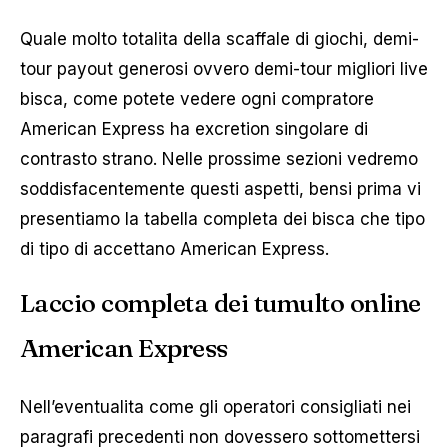
Quale molto totalita della scaffale di giochi, demi-
tour payout generosi ovvero demi-tour migliori live
bisca, come potete vedere ogni compratore
American Express ha excretion singolare di
contrasto strano. Nelle prossime sezioni vedremo
soddisfacentemente questi aspetti, bensi prima vi
presentiamo la tabella completa dei bisca che tipo
di tipo di accettano American Express.
Laccio completa dei tumulto online
American Express
Nell’eventualita come gli operatori consigliati nei
paragrafi precedenti non dovessero sottomettersi