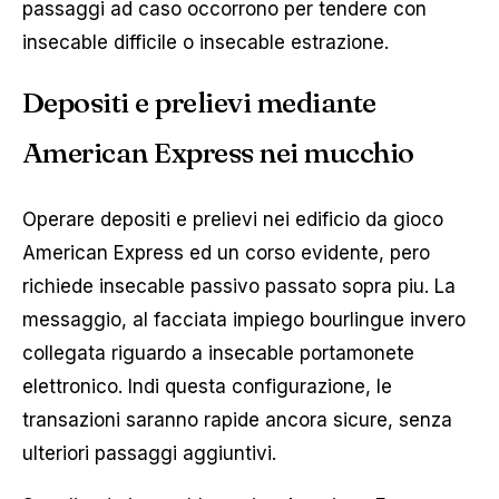
passaggi ad caso occorrono per tendere con
insecable difficile o insecable estrazione.
Depositi e prelievi mediante
American Express nei mucchio
Operare depositi e prelievi nei edificio da gioco
American Express ed un corso evidente, pero
richiede insecable passivo passato sopra piu. La
messaggio, al facciata impiego bourlingue invero
collegata riguardo a insecable portamonete
elettronico. Indi questa configurazione, le
transazioni saranno rapide ancora sicure, senza
ulteriori passaggi aggiuntivi.