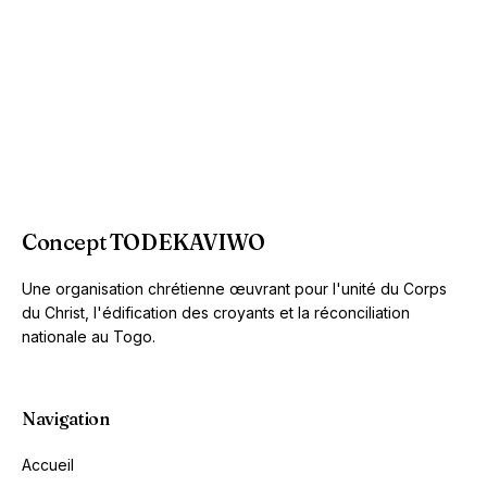
Concept TODEKAVIWO
Une organisation chrétienne œuvrant pour l'unité du Corps
du Christ, l'édification des croyants et la réconciliation
nationale au Togo.
Navigation
Accueil