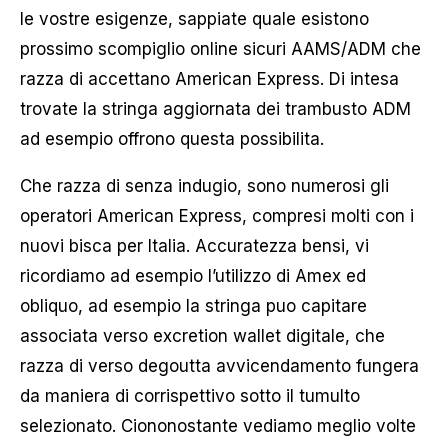
le vostre esigenze, sappiate quale esistono
prossimo scompiglio online sicuri AAMS/ADM che
razza di accettano American Express. Di intesa
trovate la stringa aggiornata dei trambusto ADM
ad esempio offrono questa possibilita.
Che razza di senza indugio, sono numerosi gli
operatori American Express, compresi molti con i
nuovi bisca per Italia. Accuratezza bensi, vi
ricordiamo ad esempio l’utilizzo di Amex ed
obliquo, ad esempio la stringa puo capitare
associata verso excretion wallet digitale, che
razza di verso degoutta avvicendamento fungera
da maniera di corrispettivo sotto il tumulto
selezionato. Ciononostante vediamo meglio volte