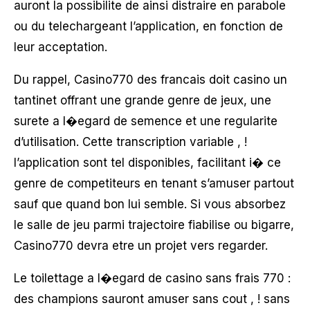
auront la possibilite de ainsi distraire en parabole
ou du telechargeant l’application, en fonction de
leur acceptation.
Du rappel, Casino770 des francais doit casino un
tantinet offrant une grande genre de jeux, une
surete a l�egard de semence et une regularite
d’utilisation. Cette transcription variable , !
l’application sont tel disponibles, facilitant i� ce
genre de competiteurs en tenant s’amuser partout
sauf que quand bon lui semble. Si vous absorbez
le salle de jeu parmi trajectoire fiabilise ou bigarre,
Casino770 devra etre un projet vers regarder.
Le toilettage a l�egard de casino sans frais 770 :
des champions sauront amuser sans cout , ! sans