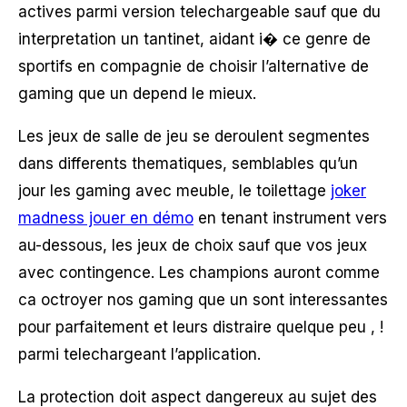
actives parmi version telechargeable sauf que du
interpretation un tantinet, aidant i� ce genre de
sportifs en compagnie de choisir l’alternative de
gaming que un depend le mieux.
Les jeux de salle de jeu se deroulent segmentes
dans differents thematiques, semblables qu’un
jour les gaming avec meuble, le toilettage
joker
madness jouer en démo
en tenant instrument vers
au-dessous, les jeux de choix sauf que vos jeux
avec contingence. Les champions auront comme
ca octroyer nos gaming que un sont interessantes
pour parfaitement et leurs distraire quelque peu , !
parmi telechargeant l’application.
La protection doit aspect dangereux au sujet des