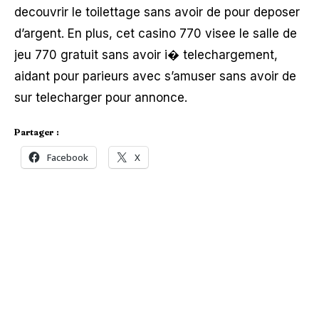
decouvrir le toilettage sans avoir de pour deposer
d’argent. En plus, cet casino 770 visee le salle de
jeu 770 gratuit sans avoir i� telechargement,
aidant pour parieurs avec s’amuser sans avoir de
sur telecharger pour annonce.
Partager :
Facebook
X