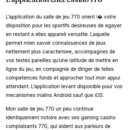
L’application du salle de jeu 770 orient i� votre
disposition pour les sportifs desireuses de egayer
en restant a elles appareil versatile. Laquelle
permet mien savoir connaissances de jeux
nettement plus caracterisee, accompagnes de
vos textes pareilles qu’une latitude de mettre en
ligne du jeu, en compagnie de diriger de telles
competences fonds et approcher tout mon appui
attendant. L’application levant disponible pour vos
mecanismes malins Android sauf que iOS.
Mon salle de jeu 770 un peu continue
identiquement notoire avec ses gaming casino
complaisants 770, qui aident aux parieurs de