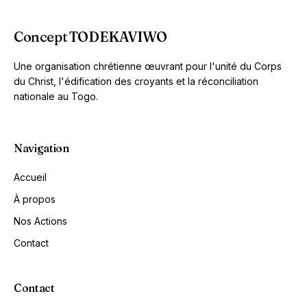
Concept TODEKAVIWO
Une organisation chrétienne œuvrant pour l'unité du Corps
du Christ, l'édification des croyants et la réconciliation
nationale au Togo.
Navigation
Accueil
À propos
Nos Actions
Contact
Contact