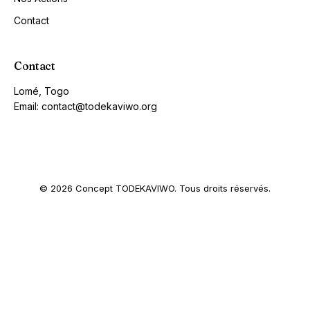
Contact
Contact
Lomé, Togo
Email: contact@todekaviwo.org
© 2026 Concept TODEKAVIWO. Tous droits réservés.