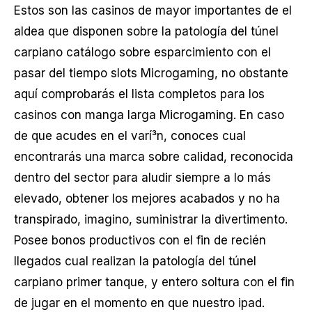
Estos son las casinos de mayor importantes de el
aldea que disponen sobre la patologí­a del túnel
carpiano catálogo sobre esparcimiento con el
pasar del tiempo slots Microgaming, no obstante
aquí comprobarás el lista completos para los
casinos con manga larga Microgaming. En caso
de que acudes en el varí³n, conoces cual
encontrarás una marca sobre calidad, reconocida
dentro del sector para aludir siempre a lo más
elevado, obtener los mejores acabados y no ha
transpirado, imagino, suministrar la divertimento.
Posee bonos productivos con el fin de recién
llegados cual realizan la patologí­a del túnel
carpiano primer tanque, y entero soltura con el fin
de jugar en el momento en que nuestro ipad.