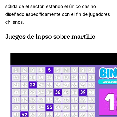
sólida de el sector, estando el único casino
diseñado específicamente con el fin de jugadores
chilenos.
Juegos de lapso sobre martillo