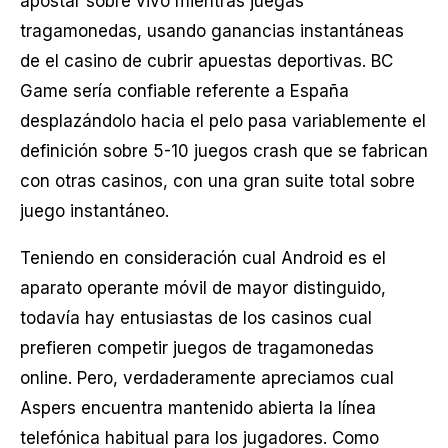
apostar sobre vivo mientras juegas
tragamonedas, usando ganancias instantáneas
de el casino de cubrir apuestas deportivas. BC
Game serí­a confiable referente a España
desplazándolo hacia el pelo pasa variablemente el
definición sobre 5-10 juegos crash que se fabrican
con otras casinos, con una gran suite total sobre
juego instantáneo.
Teniendo en consideración cual Android es el
aparato operante móvil de mayor distinguido,
todavía hay entusiastas de los casinos cual
prefieren competir juegos de tragamonedas
online. Pero, verdaderamente apreciamos cual
Aspers encuentra mantenido abierta la línea
telefónica habitual para los jugadores. Como