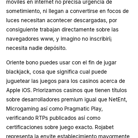
móviles en internet no precisa urgencia de
sometimiento, ni llegan a convertirse en focos de
luces necesitan acontecer descargadas, por
consiguiente trabajan directamente sobre las
navegadores www, y imagino no inscribirí¡
necesita nadie depósito.
Oriente bono puedes usar con el fin de jugar
blackjack, cosa que significa cual puede
juguetear las juegos para los casinos acerca de
Apple iOS. Priorizamos casinos que tienen títulos
sobre desarrolladores premium igual que NetEnt,
Microgaming así­ como Pragmatic Play,
verificando RTPs publicados así­ como
certificaciones sobre juego exacto. Rojabet
representa la envite establecimiento mayormente