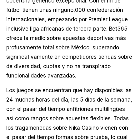
cobertura genérico excepcional. Con el fin de
fútbol tienen unas ninguno,000 confederación
internacionales, empezando por Premier League
inclusive liga africanas de tercera parte. Bet365
ofrece la medio sobre apuestas deportivas más
profusamente total sobre México, superando
significativamente en competidores tiendas sobre
de diversidad, cuotas y no ha transpirado
funcionalidades avanzadas.
Los juegos se encuentran que hay disponibles las
24 muchas horas del día, las 5 días de la semana,
con el pasar del tiempo anfitriones multilingües
así­ como rangos sobre apuestas flexibles. Todas
los tragamonedas sobre Nika Casino vienen con
el pasar del tiempo formas sobre prueba, lo cual