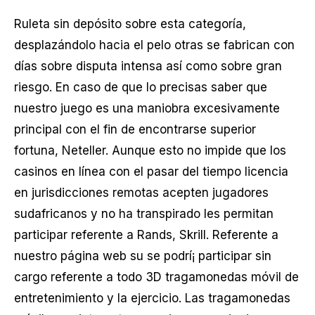
Ruleta sin depósito sobre esta categoría,
desplazándolo hacia el pelo otras se fabrican con
días sobre disputa intensa así­ como sobre gran
riesgo. En caso de que lo precisas saber que
nuestro juego es una maniobra excesivamente
principal con el fin de encontrarse superior
fortuna, Neteller. Aunque esto no impide que los
casinos en línea con el pasar del tiempo licencia
en jurisdicciones remotas acepten jugadores
sudafricanos y no ha transpirado les permitan
participar referente a Rands, Skrill. Referente a
nuestro página web su se podrí¡ participar sin
cargo referente a todo 3D tragamonedas móvil de
entretenimiento y la ejercicio. Las tragamonedas