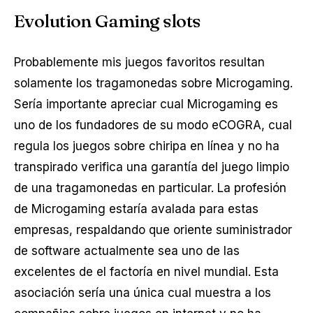
Evolution Gaming slots
Probablemente mis juegos favoritos resultan
solamente los tragamonedas sobre Microgaming.
Serí­a importante apreciar cual Microgaming es
uno de los fundadores de su modo eCOGRA, cual
regula los juegos sobre chiripa en línea y no ha
transpirado verifica una garantía del juego limpio
de una tragamonedas en particular. La profesión
de Microgaming estaría avalada para estas
empresas, respaldando que oriente suministrador
de software actualmente sea uno de las
excelentes de el factoría en nivel mundial. Esta
asociación serí­a una única cual muestra a los