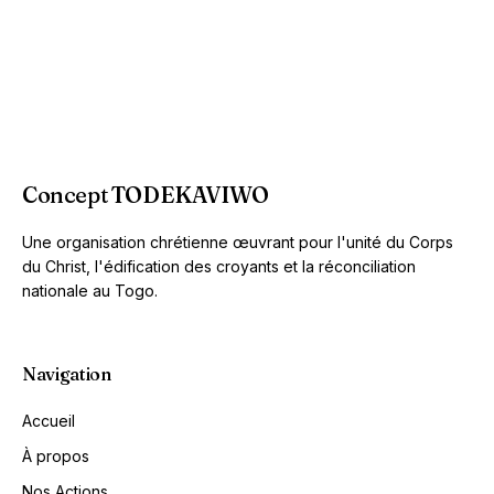
Concept TODEKAVIWO
Une organisation chrétienne œuvrant pour l'unité du Corps
du Christ, l'édification des croyants et la réconciliation
nationale au Togo.
Navigation
Accueil
À propos
Nos Actions