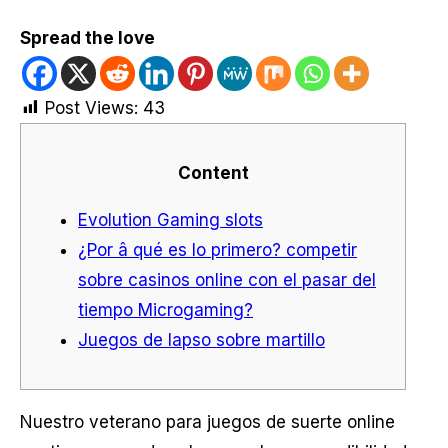
Spread the love
Post Views:
43
Content
Evolution Gaming slots
¿Por â qué es lo primero? competir
sobre casinos online con el pasar del
tiempo Microgaming?
Juegos de lapso sobre martillo
Nuestro veterano para juegos de suerte online