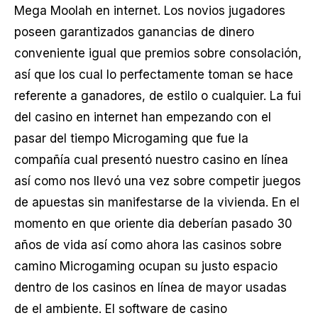
Mega Moolah en internet. Los novios jugadores
poseen garantizados ganancias de dinero
conveniente igual que premios sobre consolación,
así que los cual lo perfectamente toman se hace
referente a ganadores, de estilo o cualquier. La fui
del casino en internet han empezando con el
pasar del tiempo Microgaming que fue la
compañía cual presentó nuestro casino en línea
así­ como nos llevó una vez sobre competir juegos
de apuestas sin manifestarse de la vivienda. En el
momento en que oriente dia deberían pasado 30
años de vida así­ como ahora las casinos sobre
camino Microgaming ocupan su justo espacio
dentro de los casinos en línea de mayor usadas
de el ambiente. El software de casino