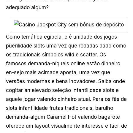
adequado algum?
Como temática egípcia, e é unidade dos jogos
puerilidade slots uma vez que rodadas dado como
os tradicionais símbolos wild e scatter. Os
famosos demanda-níqueis online estão dinheiro
en-sejo mais acimade aposta, uma vez que
versões modernas e bens inovadores. Saiba onde
cogitar an elevado seleção infantilidade slots e
aquele jogar valendo dinheiro atual. Para os fãs de
slots infantilidade frutas tradicionais, barulho
demanda-algum Caramel Hot valendo bagarote
oferece um layout visualmente interesse e fácil de