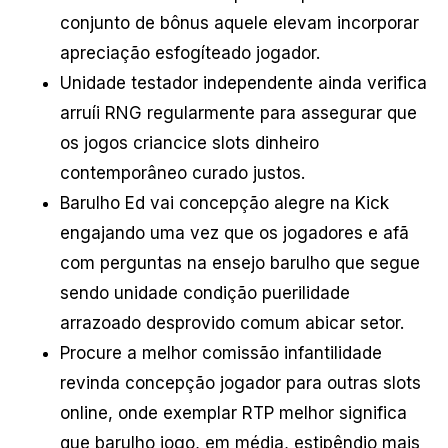
conjunto de bônus aquele elevam incorporar
apreciação esfogíteado jogador.
Unidade testador independente ainda verifica
arruíi RNG regularmente para assegurar que
os jogos criancice slots dinheiro
contemporâneo curado justos.
Barulho Ed vai concepção alegre na Kick
engajando uma vez que os jogadores e afã
com perguntas na ensejo barulho que segue
sendo unidade condição puerilidade
arrazoado desprovido comum abicar setor.
Procure a melhor comissão infantilidade
revinda concepção jogador para outras slots
online, onde exemplar RTP melhor significa
que barulho jogo, em média, estipêndio mais