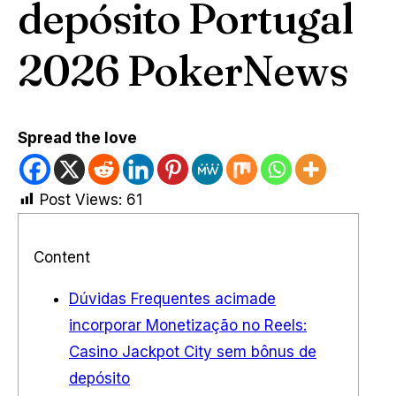
depósito Portugal
2026 PokerNews
Spread the love
Post Views:
61
Content
Dúvidas Frequentes acimade
incorporar Monetização no Reels:
Casino Jackpot City sem bônus de
depósito