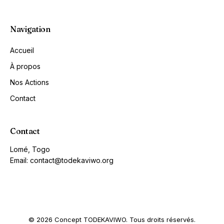
Navigation
Accueil
À propos
Nos Actions
Contact
Contact
Lomé, Togo
Email: contact@todekaviwo.org
© 2026 Concept TODEKAVIWO. Tous droits réservés.