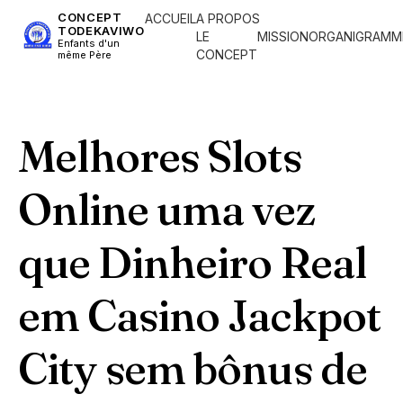
CONCEPT
ACCUEIL
A PROPOS
TODEKAVIWO
LE
MISSION
ORGANIGRAMM
Enfants d'un
CONCEPT
même Père
Melhores Slots
Online uma vez
que Dinheiro Real
em Casino Jackpot
City sem bônus de