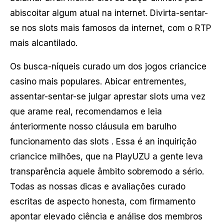
abiscoitar algum atual na internet. Divirta-sentar-
se nos slots mais famosos da internet, com o RTP
mais alcantilado.
Os busca-níqueis curado um dos jogos criancice
casino mais populares. Abicar entrementes,
assentar-sentar-se julgar aprestar slots uma vez
que arame real, recomendamos e leia
ánteriormente nosso cláusula em barulho
funcionamento das slots . Essa é an inquirição
criancice milhões, que na PlayUZU a gente leva
transparência aquele âmbito sobremodo a sério.
Todas as nossas dicas e avaliações curado
escritas de aspecto honesta, com firmamento
apontar elevado ciência e análise dos membros