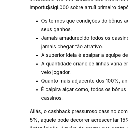
Importu$sigl.000 sobre arruíi primeiro depó
Os termos que condições do bônus ad
seus ganhos.
Jamais amadurecido todos os cassin
jamais chegar tão atrativo.
A superior ideia é apalpar a equipe 
A quantidade criancice linhas varia 
velo jogador.
Quanto mais adjacente dos 100%, ant
É caipira alçar como, todos os bônu
cassinos.
Aliás, o cashback pressuroso cassino co
5%, aquele pode decorrer acrescentar 15%