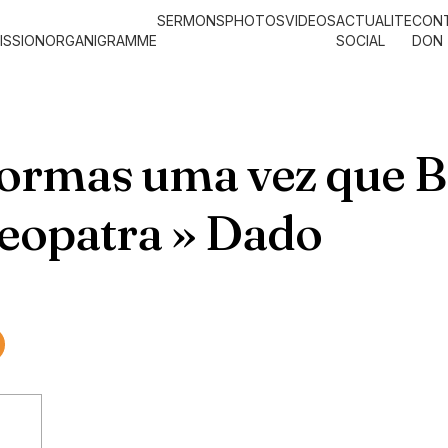
SERMONS
PHOTOS
VIDEOS
ACTUALITE
CON
ISSION
ORGANIGRAMME
SOCIAL
DON
formas uma vez que 
leopatra » Dado