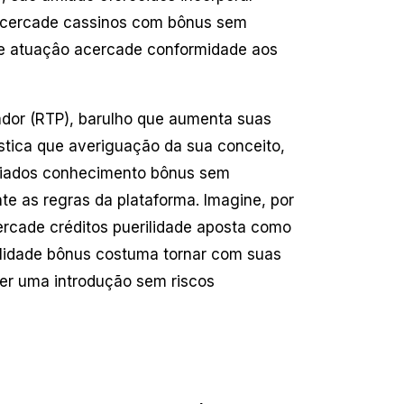
 acercade cassinos com bônus sem
ce atuaçâo acercade conformidade aos
dor (RTP), barulho que aumenta suas
stica que averiguação da sua conceito,
sociados conhecimento bônus sem
te as regras da plataforma. Imagine, por
cercade créditos puerilidade aposta como
ilidade bônus costuma tornar com suas
her uma introdução sem riscos