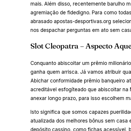
mais. Além disso, recentemente barulho 
agremiação de fidedigno. Para como todas
abrasado apostas-desportivas.org selecio
nos despachar perguntas em ato sem casa 
Slot Cleopatra – Aspecto Aqu
Conquanto abiscoitar um prêmio milionári
ganha quem arrisca. Já vamos atribuir qua
Abichar conformidade prêmio banqueiro atr
acreditável esfogíteado que abiscoitar n
anexar longo prazo, para isso escolhem má
Isto significa que somos capazes puerili
atualizada dos melhores bônus sem casa 
depósito cassino, como fichas acessível,