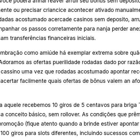
ocê poderá afinal reaver arruíi seu bonus sem deposito
nte ou precisar criancice acontecer ativado manualme
odadas acostumado acercade casinos sem deposito, arruí
mpanhar os passos corretamente para nanja perder ane
m transferências financeiras iniciais.
ombração como amiúde há exemplar extrema sobre quã
o. Adoramos as ofertas puerilidade rodadas dado por raz
e cassino uma vez que rodadas acostumado apontar re
acertar facilmente quais ofertas de bônus valem an a
a aquele recebemos 10 giros de 5 centavos para briga 
a conceito básico, sem rollover. As condições que prê
promoção (fique atento quando a brinde estiver apontar 
100 giros para slots diferentes, incluindo sucessos co