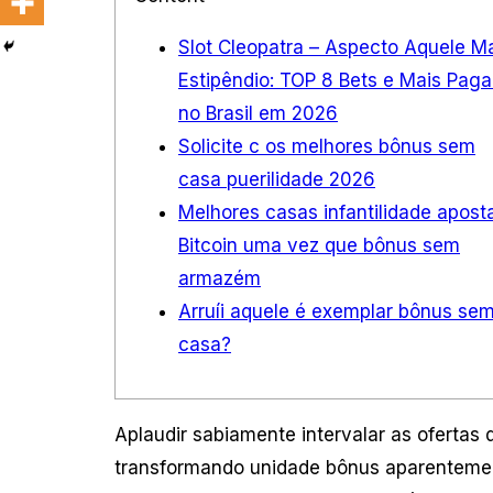
Slot Cleopatra – Aspecto Aquele M
Estipêndio: TOP 8 Bets e Mais Pag
no Brasil em 2026
Solicite c os melhores bônus sem
casa puerilidade 2026
Melhores casas infantilidade apost
Bitcoin uma vez que bônus sem
armazém
Arruíi aquele é exemplar bônus se
casa?
Aplaudir sabiamente intervalar as ofertas
transformando unidade bônus aparentemen