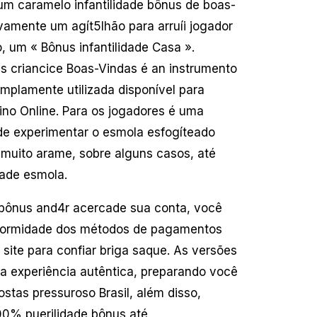
um caramelo infantilidade bônus de boas-
ivamente um agít5lhão para arruíi jogador
, um « Bônus infantilidade Casa ».
 criancice Boas-Vindas é an instrumento
mplamente utilizada disponível para
no Online. Para os jogadores é uma
ade experimentar o esmola esfogíteado
 muito arame, sobre alguns casos, até
dade esmola.
bônus and4r acercade sua conta, você
nformidade dos métodos de pagamentos
 site para confiar briga saque. As versões
 experiência autêntica, preparando você
stas pressuroso Brasil, além disso,
00% puerilidade bônus até