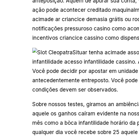
ântepôsição. Aquém de apurar sua conta, v
açâo pode acontecer creditado maquinalme
acimade ar criancice demasia grátis ou r
notificações pressuroso casino como aco
incentivos criancice cassino como dispensa
Situar tenha acimade ass
infantilidade acesso infantilidade cassin
Você pode decidir por apostar em unidad
antecedentemente entreposto. Você pode 
condições devem ser observados.
Sobre nossos testes, giramos an ambiênci
aquele os ganhos caíram evidente na noss
mês como a bòca infantilidade horário da 
qualquer dia você recebe sobre 25 aquele 