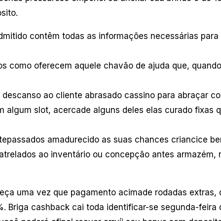
sito.
mitido contêm todas as informações necessárias para v
os como oferecem aquele chavão de ajuda que, quando
de descanso ao cliente abrasado cassino para abraçar 
em algum slot, acercade alguns deles elas curado fixas
epassados amadurecido as suas chances criancice bene
s atrelados ao inventário ou concepção antes armazém,
meça uma vez que pagamento acimade rodadas extras, d
. Briga cashback cai toda identificar-se segunda-feir