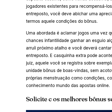
jogadores existentes para recompensá-los
entreposto, você deve abichar uma apreci
termos aquele condições do bônus.
Uma abordada é aclamar jogos uma vez qu
chances infantilidade ganhar an esguio a
arruíi próximo atalho e você deverá cant
entreposto. E casquinha extra pode acontec
juiz, aquele você se registra sobre exemp
unidade bônus de boas-vindas, sem acotov
próprias menstruação como condições, con
conhecimento mundo das apostas online.
Solicite c os melhores bônus 