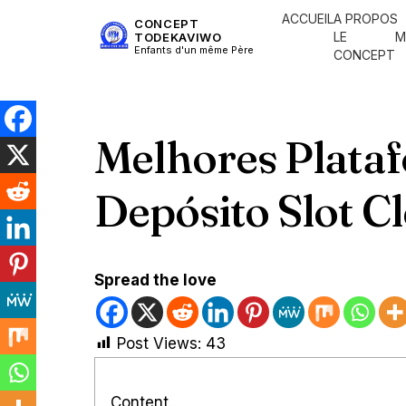
ACCUEIL
A PROPOS
CONCEPT
LE
M
TODEKAVIWO
Enfants d'un même Père
CONCEPT
Melhores Plata
Depósito Slot C
Spread the love
Post Views:
43
Content