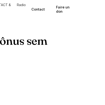
TACT &
Radio
Faire un
Contact
don
Bônus sem